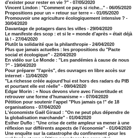
d’exister pour rester en vie ?"
- 07/05/2020
Vincent Lindon : "Comment ce pays si riche..."
- 06/05/2020
Propositions pour un « retour sur terre »
- 01/05/2020
Promouvoir une agriculture écologiquement intensive ?
-
30/04/2020
Davantage de potagers dans les villes
- 29/04/2020
Le manifeste des scop : et si le « monde d’après » était déjà
là !
- 27/04/2020
Plutôt la solidarité que la philanthropie
- 24/04/2020
Plus que jamais actuelles : les propositions du "Pacte
social et écologique"
- 22/04/2020
En vidéo sur Le Monde : "Les pandémies à cause de nous
?"
- 19/04/2020
Pour préparer "l'après", des ouvrages en libre accès sur
internet
- 11/04/2020
"La richesse créée aujourd'hui est hors des radars du PIB
et pourtant elle est réelle"
- 09/04/2020
Edgar Morin : ​« Nous devons vivre avec l'incertitude et
retrouver une forme d’humanisme »
- 07/04/2020
Pétition pour soutenir l'appel "Plus jamais ça !" de 18
organisations
- 07/04/2020
L'économiste Gaël Giraud : "On ne peut plus dépendre de
la globalisation marchande"
- 01/04/2020
​Esther Duflo : "Une crise de cette ampleur va mener à une
réflexion sur différents aspects de l’économie"
- 01/04/2020
Une enquête sur la catastrophe du confinement pour les