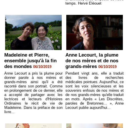
temps. Hervé Eléouet
Madeleine et Pierre,
Anne Lecourt, la plume
ensemble jusqu'à la fin
de nos mères et de nos
des mondes
grands-mères
06/10/2019
06/10/2019
Anne Lecourt a pris la plume pour
Pendant vingt ans, elle a traduit
donner parole à nos mères et
des livres de recherches
grands-mères ainsi qu'il a été
médicales pointues. Aujourd'hui, ce
raconté dans son portrait. Comme
sont les voix silencieuses et les
en prolongement de ce dernier, elle
souvenirs enfouis de nos mères et
a accepté de partager avec les
de nos grands-mères qu'elle traduit
lectrices et lecteurs d'Histoires
en mots. Après « Les Discrètes,
Ordinaires le récit de vie de
paroles de Bretonnes... », Anne
Madeleine. Dans la préface de son
Lecourt publie aujourd'hui...
livre...