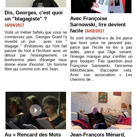
Dis, Georges, c'est quoi
Avec Françoise
un "blagagiste" ?
Sarnowski, lire devient
16/04/2017
facile
16/02/2017
Voilà un métier farfelu que vous ne
connaissez pas. Georges Grard l'a
Ils sont empêché-e-s de lire parce
inventé un jour : avec son "
que leurs yeux ne peuvent pas,
blagage " d'initiatives qui l'ont fait
parce que l'école ne les a pas
passer du foot à l'écriture avec un
aidés, parce que l'âge venant,
détour par l'enseignement, ce
l'énergie manque pour s'enfiler un
bonhomme plein d'énergie nous
gros bouquin. Pas question pour
donne envie d'exister. Un homme
Françoise Sarnowski, l'ancienne
libre qui comme son ami Jean...
bibliothécaire, d'accepter cela.
Avec son association « Les
chemins de...
Au « Rencard des Mots
Jean-François Ménard,