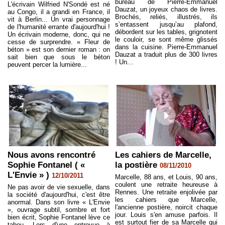
bureau de Pierre-Emmanuel
L'écrivain Wilfried N'Sondé est né
Dauzat, un joyeux chaos de livres.
au Congo, il a grandi en France, il
Brochés, reliés, illustrés, ils
vit à Berlin... Un vrai personnage
s’entassent jusqu’au plafond,
de l'humanité errante d'aujourd'hui !
débordent sur les tables, grignotent
Un écrivain moderne, donc, qui ne
le couloir, se sont même glissés
cesse de surprendre. « Fleur de
dans la cuisine. Pierre-Emmanuel
béton » est son dernier roman : on
Dauzat a traduit plus de 300 livres
sait bien que sous le béton
! Un...
peuvent percer la lumière...
Nous avons rencontré
Les cahiers de Marcelle,
Sophie Fontanel ( «
la postière
08/11/2010
L'Envie » )
12/10/2011
Marcelle, 88 ans, et Louis, 90 ans,
coulent une retraite heureuse à
Ne pas avoir de vie sexuelle, dans
Rennes. Une retraite enjolivée par
la société d'aujourd'hui, c'est être
les cahiers que Marcelle,
anormal. Dans son livre « L'Envie
l'ancienne postière, noircit chaque
», ouvrage subtil, sombre et fort
jour. Louis s'en amuse parfois. Il
bien écrit, Sophie Fontanel lève ce
est surtout fier de sa Marcelle qui
tabou. Lors d'une entrevue à