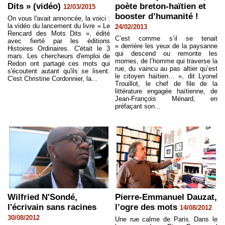
Dits » (vidéo)
poète breton-haïtien et
12/03/2015
booster d’humanité !
On vous l'avait annoncée, la voici :
la vidéo du lancement du livre « Le
24/02/2013
Rencard des Mots Dits », édité
C’est comme s’il se tenait
avec fierté par les éditions
« derrière les yeux de la paysanne
Histoires Ordinaires. C'était le 3
qui descend ou remonte les
mars. Les chercheurs d'emploi de
mornes, de l’homme qui traverse la
Redon ont partagé ces mots qui
rue, du vaincu au pas altier qu’est
s'écoutent autant qu'ils se lisent.
le citoyen haïtien… », dit Lyonel
C'est Christine Cordonnier, la...
Trouillot, le chef de file de la
littérature engagée haïtienne, de
Jean-François Ménard, en
préfaçant son...
Wilfried N'Sondé,
Pierre-Emmanuel Dauzat,
l'écrivain sans racines
l’ogre des mots
14/08/2012
30/08/2012
Une rue calme de Paris. Dans le