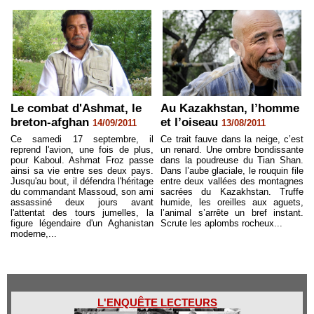
Le combat d'Ashmat, le
Au Kazakhstan, l’homme
breton-afghan
et l’oiseau
14/09/2011
13/08/2011
Ce samedi 17 septembre, il
Ce trait fauve dans la neige, c’est
reprend l'avion, une fois de plus,
un renard. Une ombre bondissante
pour Kaboul. Ashmat Froz passe
dans la poudreuse du Tian Shan.
ainsi sa vie entre ses deux pays.
Dans l’aube glaciale, le rouquin file
Jusqu'au bout, il défendra l'héritage
entre deux vallées des montagnes
du commandant Massoud, son ami
sacrées du Kazakhstan. Truffe
assassiné deux jours avant
humide, les oreilles aux aguets,
l'attentat des tours jumelles, la
l’animal s’arrête un bref instant.
figure légendaire d'un Aghanistan
Scrute les aplombs rocheux...
moderne,...
L'ENQUÊTE LECTEURS