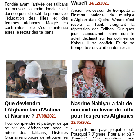
Wasefi
14/12/2021
Fondée avant l’arrivée des talibans
au pouvoir, la radio locale s’est
Ancien professeur de trompette à
donnée pour objectif de promouvoir
l’Institut national de musique
l’éducation des filles et des
d’Afghanistan, Qudrat Wasefi s'est
femmes afghanes. Malgré les
résolu à l’exil, craignant la
contraintes, elle s’est maintenue
répression des Taliban. Quelques
après le retour des talibans.
jours auparavant, alors que le
soleil déclinait sur les collines de
Kaboul, il se confiait. Et de sa
trompette s'envolait un dernier air...
Que deviendra
Nasrine Nabiyar a fait de
l'Afghanistan d'Ashmat
son exil un levier de lutte
et Nasrine ?
pour les jeunes Afghanes
17/08/2021
12/05/2021
Pour comprendre et partager ce qui
se vit en Afghanistan avec le
"Je quitte mon pays, je quitte tout.
retour des Talibans, Histoires
Pourquoi ? J'ignore. Pour aller où ?
Ordinaires propose de retrouver les
J'ignore." Ces questions que