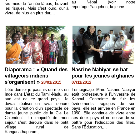
au Népal (voir notre
six mois de l'année là-bas, bravant
reportage Yangchen, la jeune...
les risques. Mais c'est lourd, dur à
vivre, de plus en plus dur....
Diaporama : « Quand des
Nasrine Nabiyar se bat
villageois indiens
pour les jeunes afghanes
s'organisent »
28/01/2015
07/11/2012
L’été dernier je passais un mois en
Témoignage. Mme Nasrine Nabiyar
Inde dans L’état du Tamil-Nadu, au
était professeure à l'Université de
sud est de ce grand pays. Je
Kaboul. Contrainte de fuir les
devais réaliser un travail sonore
évènements tragiques de son
pour la création d’un spectacle de
pays, elle est arrivée en France en
danse jeune public de la Cie Le
1990. Elle continue de vivre entre
Chiendent. La majorité de mon
ses deux pays et ne cesse de se
séjour s’est déroulé dans le petit
battre pour l'éducation des filles.
village rural de
Sans l'Éducation,...
Ranganathapuram,...