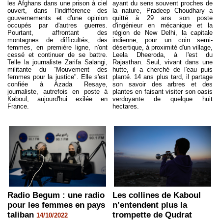
les Afghans dans une prison à ciel
ayant du sens souvent proches de
ouvert, dans l'indifférence des
la nature, Pradeep Choudhary a
gouvernements et d'une opinion
quitté à 29 ans son poste
occupés par d'autres guerres.
d'ingénieur en mécanique et la
Pourtant, affrontant des
région de New Delhi, la capitale
montagnes de difficultés, des
indienne, pour un coin semi-
femmes, en première ligne, n'ont
désertique, à proximité d'un village,
cessé et continuer de se battre.
Leela Dheeroda, à l'est du
Telle la journaliste Zarifa Salangi,
Rajasthan. Seul, vivant dans une
militante du “Mouvement des
hutte, il a cherché de l'eau puis
femmes pour la justice". Elle s'est
planté. 14 ans plus tard, il partage
confiée à Azada Resaye,
son savoir des arbres et des
journaliste, autrefois en poste à
plantes en faisant visiter son oasis
Kaboul, aujourd'hui exilée en
verdoyante de quelque huit
France.
hectares.
Radio Begum : une radio
Les collines de Kaboul
pour les femmes en pays
n’entendent plus la
taliban
trompette de Qudrat
14/10/2022