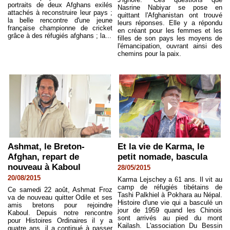
portraits de deux Afghans exilés
Nasrine Nabiyar se pose en
attachés à reconstruire leur pays ;
quittant l'Afghanistan ont trouvé
la belle rencontre d'une jeune
leurs réponses. Elle y a répondu
française championne de cricket
en créant pour les femmes et les
grâce à des réfugiés afghans ; la...
filles de son pays les moyens de
l'émancipation, ouvrant ainsi des
chemins pour la paix.
Ashmat, le Breton-
Et la vie de Karma, le
Afghan, repart de
petit nomade, bascula
nouveau à Kaboul
28/05/2015
20/08/2015
Karma Lejschey a 61 ans. Il vit au
camp de réfugiés tibétains de
Ce samedi 22 août, Ashmat Froz
Tashi Palkhiel à Pokhara au Népal.
va de nouveau quitter Odile et ses
Histoire d'une vie qui a basculé un
amis bretons pour rejoindre
jour de 1959 quand les Chinois
Kaboul. Depuis notre rencontre
sont arrivés au pied du mont
pour Histoires Ordinaires il y a
Kailash. L'association Du Bessin
quatre ans, il a continué à passer