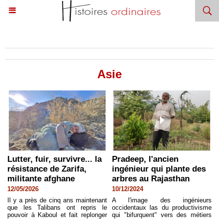
Accueil
>
Rebelles du Monde
>
Asie
Asie
Lutter, fuir, survivre... la
Pradeep, l'ancien
résistance de Zarifa,
ingénieur qui plante des
militante afghane
arbres au Rajasthan
12/05/2026
10/12/2024
Il y a près de cinq ans maintenant
A l'image des ingénieurs
que les Talibans ont repris le
occidentaux las du productivisme
pouvoir à Kaboul et fait replonger
qui "bifurquent" vers des métiers