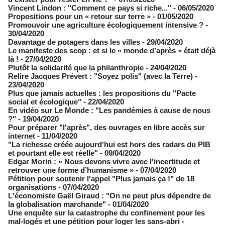
Vincent Lindon : "Comment ce pays si riche..."
- 06/05/2020
Propositions pour un « retour sur terre »
- 01/05/2020
Promouvoir une agriculture écologiquement intensive ?
-
30/04/2020
Davantage de potagers dans les villes
- 29/04/2020
Le manifeste des scop : et si le « monde d’après » était déjà
là !
- 27/04/2020
Plutôt la solidarité que la philanthropie
- 24/04/2020
Relire Jacques Prévert : "Soyez polis" (avec la Terre)
-
23/04/2020
Plus que jamais actuelles : les propositions du "Pacte
social et écologique"
- 22/04/2020
En vidéo sur Le Monde : "Les pandémies à cause de nous
?"
- 19/04/2020
Pour préparer "l'après", des ouvrages en libre accès sur
internet
- 11/04/2020
"La richesse créée aujourd'hui est hors des radars du PIB
et pourtant elle est réelle"
- 09/04/2020
Edgar Morin : ​« Nous devons vivre avec l'incertitude et
retrouver une forme d’humanisme »
- 07/04/2020
Pétition pour soutenir l'appel "Plus jamais ça !" de 18
organisations
- 07/04/2020
L'économiste Gaël Giraud : "On ne peut plus dépendre de
la globalisation marchande"
- 01/04/2020
Une enquête sur la catastrophe du confinement pour les
mal-logés et une pétition pour loger les sans-abri
-