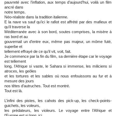
pauvreté avec l’inflation, aux temps d’aujourd’hui, voilà un film
ancré dans
notre temps.
Néo-réaliste dans la tradition italienne.
E la nave va sauf qu’ici le rafiot est affrété par des mafieux et
qu’il traverse la
Méditerranée avec à son bord, soutes comprises, la misère à
ras bord et au
gouvernail un d’entre eux, même pas majeur, un môme futé,
superbe et
tellement effrayé de ce qu’il vit, voit, fait.
Je commence par la fin du film, sa dernière étape car le voyage
est tellement
long, l’Afrique si vaste, le Sahara si immense, les miliciens si
atroces, les geôles
et les tortures et les sables où nous enfouissons au fur et à
mesure des jours
nos têtes d’autruches. Tout est montré.
Tout est là.
L’infini des pistes, les cahots des pick-up, les check-points-
guichets, les voleurs,
les prédateurs, les violeurs. Le voyage entre l’Afrique et
l’Europe est si long, ici