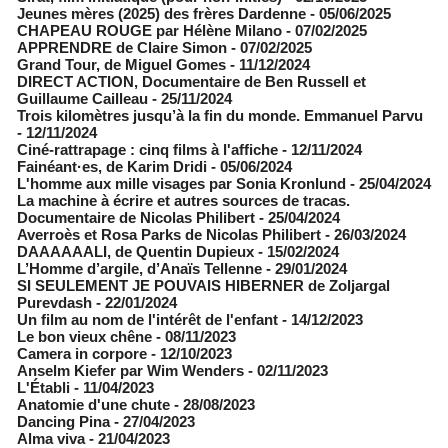
Jeunes mères (2025) des frères Dardenne
- 05/06/2025
CHAPEAU ROUGE par Hélène Milano
- 07/02/2025
APPRENDRE de Claire Simon
- 07/02/2025
Grand Tour, de Miguel Gomes
- 11/12/2024
DIRECT ACTION, Documentaire de Ben Russell et
Guillaume Cailleau
- 25/11/2024
Trois kilomètres jusqu’à la fin du monde. Emmanuel Parvu
- 12/11/2024
Ciné-rattrapage : cinq films à l'affiche
- 12/11/2024
Fainéant·es, de Karim Dridi
- 05/06/2024
L'homme aux mille visages par Sonia Kronlund
- 25/04/2024
La machine à écrire et autres sources de tracas.
Documentaire de Nicolas Philibert
- 25/04/2024
Averroès et Rosa Parks de Nicolas Philibert
- 26/03/2024
DAAAAAALI, de Quentin Dupieux
- 15/02/2024
L’Homme d’argile, d’Anaïs Tellenne
- 29/01/2024
SI SEULEMENT JE POUVAIS HIBERNER de Zoljargal
Purevdash
- 22/01/2024
Un film au nom de l'intérêt de l'enfant
- 14/12/2023
Le bon vieux chêne
- 08/11/2023
Camera in corpore
- 12/10/2023
Anselm Kiefer par Wim Wenders
- 02/11/2023
L'Établi
- 11/04/2023
Anatomie d'une chute
- 28/08/2023
Dancing Pina
- 27/04/2023
Alma viva
- 21/04/2023