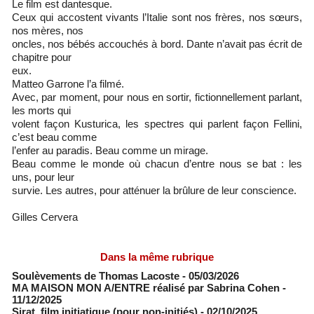
Le film est dantesque.
Ceux qui accostent vivants l’Italie sont nos frères, nos sœurs,
nos mères, nos
oncles, nos bébés accouchés à bord. Dante n’avait pas écrit de
chapitre pour
eux.
Matteo Garrone l’a filmé.
Avec, par moment, pour nous en sortir, fictionnellement parlant,
les morts qui
volent façon Kusturica, les spectres qui parlent façon Fellini,
c’est beau comme
l’enfer au paradis. Beau comme un mirage.
Beau comme le monde où chacun d’entre nous se bat : les
uns, pour leur
survie. Les autres, pour atténuer la brûlure de leur conscience.
Gilles Cervera
Dans la même rubrique
Soulèvements de Thomas Lacoste
- 05/03/2026
MA MAISON MON A/ENTRE réalisé par Sabrina Cohen
-
11/12/2025
Sirat, film initiatique (pour non-initiés)
- 02/10/2025