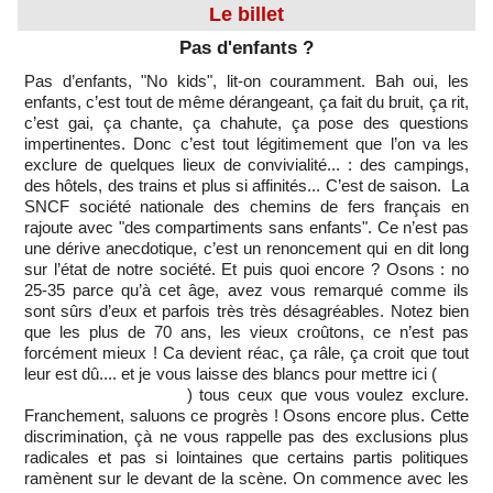
Le billet
Pas d'enfants ?
Pas d’enfants, "No kids", lit-on couramment. Bah oui, les
enfants, c’est tout de même dérangeant, ça fait du bruit, ça rit,
c’est gai, ça chante, ça chahute, ça pose des questions
impertinentes. Donc c’est tout légitimement que l’on va les
exclure de quelques lieux de convivialité... : des campings,
des hôtels, des trains et plus si affinités... C’est de saison. La
SNCF société nationale des chemins de fers français en
rajoute avec "des compartiments sans enfants". Ce n’est pas
une dérive anecdotique, c’est un renoncement qui en dit long
sur l’état de notre société. Et puis quoi encore ? Osons : no
25-35 parce qu’à cet âge, avez vous remarqué comme ils
sont sûrs d’eux et parfois très très désagréables. Notez bien
que les plus de 70 ans, les vieux croûtons, ce n’est pas
forcément mieux ! Ca devient réac, ça râle, ça croit que tout
leur est dû.... et je vous laisse des blancs pour mettre ici (
) tous ceux que vous voulez exclure.
Franchement, saluons ce progrès ! Osons encore plus. Cette
discrimination, çà ne vous rappelle pas des exclusions plus
radicales et pas si lointaines que certains partis politiques
ramènent sur le devant de la scène. On commence avec les