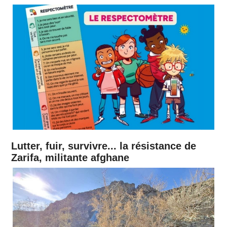
H
C
Lutter, fuir, survivre... la résistance de
Zarifa, militante afghane