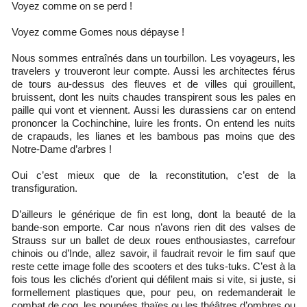
Voyez comme on se perd !
Voyez comme Gomes nous dépayse !
Nous sommes entraînés dans un tourbillon. Les voyageurs, les
travelers y trouveront leur compte. Aussi les architectes férus
de tours au-dessus des fleuves et de villes qui grouillent,
bruissent, dont les nuits chaudes transpirent sous les pales en
paille qui vont et viennent. Aussi les durassiens car on entend
prononcer la Cochinchine, luire les fronts. On entend les nuits
de crapauds, les lianes et les bambous pas moins que des
Notre-Dame d’arbres !
Oui c’est mieux que de la reconstitution, c’est de la
transfiguration.
D’ailleurs le générique de fin est long, dont la beauté de la
bande-son emporte. Car nous n’avons rien dit des valses de
Strauss sur un ballet de deux roues enthousiastes, carrefour
chinois ou d’Inde, allez savoir, il faudrait revoir le fim sauf que
reste cette image folle des scooters et des tuks-tuks. C’est à la
fois tous les clichés d’orient qui défilent mais si vite, si juste, si
formellement plastiques que, pour peu, on redemanderait le
combat de coq, les poupées thaïes ou les théâtres d’ombres ou