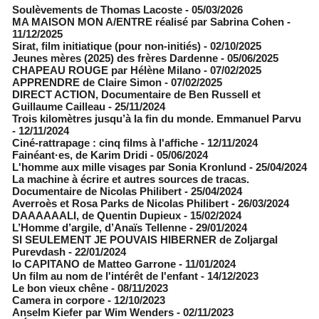
Soulèvements de Thomas Lacoste
- 05/03/2026
MA MAISON MON A/ENTRE réalisé par Sabrina Cohen
-
11/12/2025
Sirat, film initiatique (pour non-initiés)
- 02/10/2025
Jeunes mères (2025) des frères Dardenne
- 05/06/2025
CHAPEAU ROUGE par Hélène Milano
- 07/02/2025
APPRENDRE de Claire Simon
- 07/02/2025
DIRECT ACTION, Documentaire de Ben Russell et
Guillaume Cailleau
- 25/11/2024
Trois kilomètres jusqu’à la fin du monde. Emmanuel Parvu
- 12/11/2024
Ciné-rattrapage : cinq films à l'affiche
- 12/11/2024
Fainéant·es, de Karim Dridi
- 05/06/2024
L'homme aux mille visages par Sonia Kronlund
- 25/04/2024
La machine à écrire et autres sources de tracas.
Documentaire de Nicolas Philibert
- 25/04/2024
Averroès et Rosa Parks de Nicolas Philibert
- 26/03/2024
DAAAAAALI, de Quentin Dupieux
- 15/02/2024
L’Homme d’argile, d’Anaïs Tellenne
- 29/01/2024
SI SEULEMENT JE POUVAIS HIBERNER de Zoljargal
Purevdash
- 22/01/2024
lo CAPITANO de Matteo Garrone
- 11/01/2024
Un film au nom de l'intérêt de l'enfant
- 14/12/2023
Le bon vieux chêne
- 08/11/2023
Camera in corpore
- 12/10/2023
Anselm Kiefer par Wim Wenders
- 02/11/2023