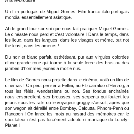
À la re-brousse
Un film portugais de Miguel Gomes. Film franco-italo-portugais
mondial essentiellement asiatique.
Ah le grand tour sur soi que nous fait pratiquer Miguel Gomes.
Le cinéaste nous perd et c’est volontaire ! Dans le temps, dans
les lieux, dans les langues, dans les visages et même, but not
the least, dans les amours !
Du noir et blanc parfait, esthétisant, pur aux virgules colorées
d’une grande roue qui tourne à la seule force des bras ou des
jambes d’hommes jeunes à moitié nus.
Le film de Gomes nous projette dans le cinéma, voilà un film de
cinémas ! On peut penser à Fellini, au Fitzcarraldo d’Herzog, à
tous les fêlés, wendersiens ou non. Ses fondus enchaînés
nous ensorcellent, ses brousses, ses serpents qui foutent les
jetons sous les rails où le voyageur groggy s’assoit, après que
son wagon ait déraillé entre Bombay, Calcutta, Phnom-Penh ou
Rangoon ! On lance les mots au hasard des mémoires car le
spectateur n’est pas forcément adepte ni maniaque du Lonely-
Planet !