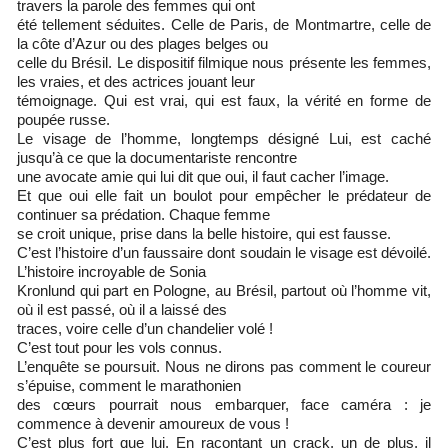
travers la parole des femmes qui ont
été tellement séduites. Celle de Paris, de Montmartre, celle de
la côte d’Azur ou des plages belges ou
celle du Brésil. Le dispositif filmique nous présente les femmes,
les vraies, et des actrices jouant leur
témoignage. Qui est vrai, qui est faux, la vérité en forme de
poupée russe.
Le visage de l’homme, longtemps désigné Lui, est caché
jusqu’à ce que la documentariste rencontre
une avocate amie qui lui dit que oui, il faut cacher l’image.
Et que oui elle fait un boulot pour empêcher le prédateur de
continuer sa prédation. Chaque femme
se croit unique, prise dans la belle histoire, qui est fausse.
C’est l’histoire d’un faussaire dont soudain le visage est dévoilé.
L’histoire incroyable de Sonia
Kronlund qui part en Pologne, au Brésil, partout où l’homme vit,
où il est passé, où il a laissé des
traces, voire celle d’un chandelier volé !
C’est tout pour les vols connus.
L’enquête se poursuit. Nous ne dirons pas comment le coureur
s’épuise, comment le marathonien
des cœurs pourrait nous embarquer, face caméra : je
commence à devenir amoureux de vous !
C’est plus fort que lui. En racontant un crack, un de plus, il