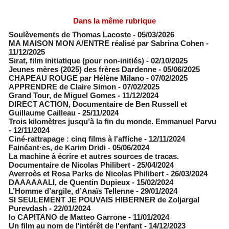
Dans la même rubrique
Soulèvements de Thomas Lacoste
- 05/03/2026
MA MAISON MON A/ENTRE réalisé par Sabrina Cohen
-
11/12/2025
Sirat, film initiatique (pour non-initiés)
- 02/10/2025
Jeunes mères (2025) des frères Dardenne
- 05/06/2025
CHAPEAU ROUGE par Hélène Milano
- 07/02/2025
APPRENDRE de Claire Simon
- 07/02/2025
Grand Tour, de Miguel Gomes
- 11/12/2024
DIRECT ACTION, Documentaire de Ben Russell et
Guillaume Cailleau
- 25/11/2024
Trois kilomètres jusqu’à la fin du monde. Emmanuel Parvu
- 12/11/2024
Ciné-rattrapage : cinq films à l'affiche
- 12/11/2024
Fainéant·es, de Karim Dridi
- 05/06/2024
La machine à écrire et autres sources de tracas.
Documentaire de Nicolas Philibert
- 25/04/2024
Averroès et Rosa Parks de Nicolas Philibert
- 26/03/2024
DAAAAAALI, de Quentin Dupieux
- 15/02/2024
L’Homme d’argile, d’Anaïs Tellenne
- 29/01/2024
SI SEULEMENT JE POUVAIS HIBERNER de Zoljargal
Purevdash
- 22/01/2024
lo CAPITANO de Matteo Garrone
- 11/01/2024
Un film au nom de l'intérêt de l'enfant
- 14/12/2023