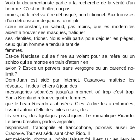
Voilà la documentariste partie à la recherche de la vérité d’un
homme. C’est un thriller, oui pas
moins, où le réel va être débusqué, non fictionnel. Aux trousses
d’un détrousseur de jupons, d’un joli
cœur inconstant, un salaud, pas moins, que les modernités
aident à trouver ses masques, trafiquer
ses identités, tricher. Nous voilà partis pour déjouer les pièges,
ceux qu’un homme a tendu à tant de
femmes.
Est-ce Narcisse qui se filme au volant pour sa mère ou un
schizo qui se montre en train d’atterrir en
avion ? Est-ce un pervers sans vergogne ou un carencé no-
limit ?
Dom-Juan est aidé par Internet. Casanova maîtrise les
réseaux. Il a des fichiers à jour, des
messageries séparées jusqu’au moment où trop c’est trop.
Sonia Kronlund retrouve quatre femmes
que le beau Ricardo a abusées. C’est-à-dire les a enfumées,
tissant autour d’elle des toiles roses, des
fils serrés, des ligotages psychiques. Le romantique Ricardo.
Le beau brésilien, parfois argentin,
hispanisant, francophile et francophone, polonais aussi de
Cracovie. Tout est séduisant chez Rico. Il
est médecin, photos à l’hôpital faisant foi, il est sur les lieux le