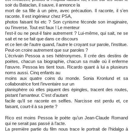
soir du Bataclan, il sauve, il annonce la
mort de sa fille à un père, avec précaution. Il raconte, il s’en
raconte. Il est ingénieur chez PSA,
photos faisant foi etc ? Son cynisme féconde son imaginaire,
ou l’inverse. Tout est faux ! Le menteur
l’est-il ou ne peut-il faire autrement ? Lui-même, qui sait, ne se
sait et ne se fait que dans ce discours
et ce lien de l’autre quand, l’autre le croyant sur parole, l’institue.
Peut-on croire autrement que sur paroles ?
L'écrivain Pessoa a ses hétéronymes. Il crée des destins de
poètes, chacun sa biographie, chacun sa malle où il enferme
l’œuvre. Pessoa les tient tous. Ricardo quant à lui a plusieurs
noms aussi. Cinq enfants au
moins aux quatre coins du monde. Sonia Kronlund et sa
collaboratrice font l’inventaire sur un
planisphère où elles piquent des épingles, tracent des routes,
pistant l’amanteur. C’est d’autant
facile qu’il se raconte en selfies. Narcisse est perdu et, ce
faisant, court-il à sa perte ?
Rico est moins Pessoa le poète qu’un Jean-Claude Romand
qui ne serait pas passé à l’acte.
La première partie du film nous trace le portrait de l’hidalgo à