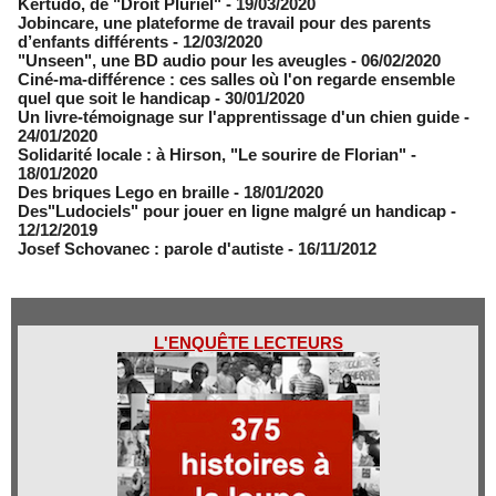
Kertudo, de "Droit Pluriel"
- 19/03/2020
​Jobincare, une plateforme de travail pour des parents
d’enfants différents
- 12/03/2020
"Unseen", une BD audio pour les aveugles
- 06/02/2020
Ciné-ma-différence : ces salles où l'on regarde ensemble
quel que soit le handicap
- 30/01/2020
Un livre-témoignage sur l'apprentissage d'un chien guide
-
24/01/2020
Solidarité locale : à Hirson, "Le sourire de Florian"
-
18/01/2020
Des briques Lego en braille
- 18/01/2020
Des"Ludociels" pour jouer en ligne malgré un handicap
-
12/12/2019
Josef Schovanec : parole d'autiste
- 16/11/2012
L'ENQUÊTE LECTEURS