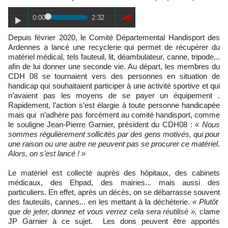
0:00
2:32
Depuis février 2020, le Comité Départemental Handisport des
Ardennes a lancé une recyclerie qui permet de récupérer du
matériel médical, tels fauteuil, lit, déambulateur, canne, tripode...
afin de lui donner une seconde vie. Au départ, les membres du
CDH 08 se tournaient vers des personnes en situation de
handicap qui souhaitaient participer à une activité sportive et qui
n’avaient pas les moyens de se payer un équipement .
Rapidement, l’action s’est élargie à toute personne handicapée
mais qui n’adhère pas forcément au comité handisport, comme
le souligne Jean-Pierre Garnier, président du CDH08 :
« Nous
sommes régulièrement sollicités par des gens motivés, qui pour
une raison ou une autre ne peuvent pas se procurer ce matériel.
Alors, on s’est lancé ! »
Le matériel est collecté auprès des hôpitaux, des cabinets
médicaux, des Ehpad, des mairies... mais aussi des
particuliers. En effet, après un décès, on se débarrasse souvent
des fauteuils, cannes... en les mettant à la déchèterie.
« Plutôt
que de jeter, donnez et vous verrez cela sera réutilisé »,
clame
JP Garnier à ce sujet. Les dons peuvent être apportés