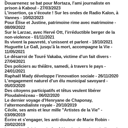
​Douarnenez se bat pour Mortaza, l'ami journaliste en
prison à Kaboul
- 27/03/2023
L'insertion, ça s'écoute ! Sur les ondes de Radio Kalon, à
Vannes
- 10/02/2023
Pour Élise et Justine, patrimoine rime avec matrimoine
-
08/09/2022
Sur le Larzac, avec Hervé Ott, l'irréductible berger de la
non-violence
- 01/11/2021
Ils vivent la pauvreté, s'unissent et parlent
- 18/10/2021
Huguette Le Gall, jusqu’à la mort, accompagne la Vie
-
11/05/2021
Le désarroi de Touré Vakaba, victime d'un fait divers
-
27/04/2021
Des policiers au théâtre, samedi, à travers le pays
-
24/01/2021
Raphaël Mady développe l’innovation sociale
- 26/11/2020
L'engagement naturel d'un élu municipal savoyard
-
05/03/2020
Des citoyens participatifs et têtus veulent libérer
Ploudalmézeau
- 06/02/2020
Le dernier voyage d'Henryane de Chaponay,
l'altermondialiste royale
- 20/10/2019
Cécile, ses amis et leur mille "Artistes de la Vie"
-
03/09/2019
Écrire et s'engager, les anti-douleur de Marie Robin
-
20/02/2019