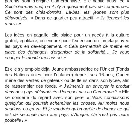
parents sont d'origine Camerounaise. Elle habite aussi ce
«
Saint-Germain sud, où il n’y a quasiment pas de commerces.
Ce sont des cités-dortoirs. Là-bas, les jeunes sont plus
défavorisés. »
Dans ce quartier peu attractif,
« ils tiennent les
murs ! »
Les idées en pagaille, elle plaide pour un accès à la culture
gratuit, égalitaire, ou encore pour l’extension du jumelage avec
les pays en développement.
« Cela permettrait de mettre en
place des échanges, d’organiser de la solidarité… Je veux
changer le monde moi aussi ! »
Et elle s’y emploie déjà. Jeune ambassadrice de l’Unicef (Fonds
des Nations unies pour l'enfance) depuis ses 16 ans, Queen
mène des ventes de gâteaux ou de fleurs dans son lycée, afin
de rassembler des fonds.
« J’aimerais en envoyer le produit
dans des pays défavorisés. Pourquoi pas au Cameroun ? »
Elle
se concerte du regard avec son père.
« Nous connaissons
quelqu’un qui pourrait acheminer les choses. Au moins nous
saurions où ça va. Et je voudrais qu’on arrête de donner ce qui
est de seconde main aux pays d’Afrique. Ce n’est pas notre
poubelle ! »