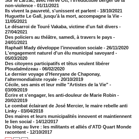
Sur le Larzac, avec Hervé Ott, l'irréductible berger de la
non-violence
- 01/11/2021
Ils vivent la pauvreté, s'unissent et parlent
- 18/10/2021
Huguette Le Gall, jusqu’à la mort, accompagne la Vie
-
11/05/2021
Le désarroi de Touré Vakaba, victime d'un fait divers
-
27/04/2021
Des policiers au théâtre, samedi, à travers le pays
-
24/01/2021
Raphaël Mady développe l’innovation sociale
- 26/11/2020
L'engagement naturel d'un élu municipal savoyard
-
05/03/2020
Des citoyens participatifs et têtus veulent libérer
Ploudalmézeau
- 06/02/2020
Le dernier voyage d'Henryane de Chaponay,
l'altermondialiste royale
- 20/10/2019
Cécile, ses amis et leur mille "Artistes de la Vie"
-
03/09/2019
Écrire et s'engager, les anti-douleur de Marie Robin
-
20/02/2019
Le combat éclairant de José Mercier, le maire rebelle anti
Linky
- 03/04/2018
Des maires et leurs municipalités innovent et maintiennent
le lien social
- 14/12/2017
Du blog au livre : les militants et alliés d'ATD Quart Monde
racontent
- 12/10/2017