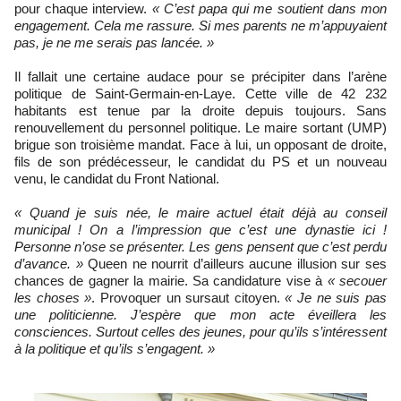
pour chaque interview.
« C’est papa qui me soutient dans mon
engagement. Cela me rassure. Si mes parents ne m’appuyaient
pas, je ne me serais pas lancée. »
Il fallait une certaine audace pour se précipiter dans l’arène
politique de Saint-Germain-en-Laye. Cette ville de 42 232
habitants est tenue par la droite depuis toujours. Sans
renouvellement du personnel politique. Le maire sortant (UMP)
brigue son troisième mandat. Face à lui, un opposant de droite,
fils de son prédécesseur, le candidat du PS et un nouveau
venu, le candidat du Front National.
« Quand je suis née, le maire actuel était déjà au conseil
municipal ! On a l’impression que c’est une dynastie ici !
Personne n’ose se présenter. Les gens pensent que c’est perdu
d’avance. »
Queen ne nourrit d’ailleurs aucune illusion sur ses
chances de gagner la mairie. Sa candidature vise à
« secouer
les choses »
. Provoquer un sursaut citoyen.
« Je ne suis pas
une politicienne. J’espère que mon acte éveillera les
consciences. Surtout celles des jeunes, pour qu’ils s’intéressent
à la politique et qu’ils s’engagent. »