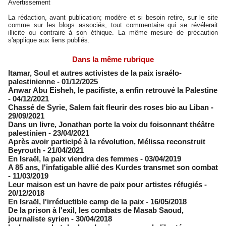
Avertissement
La rédaction, avant publication; modère et si besoin retire, sur le site
comme sur les blogs associés, tout commentaire qui se révélerait
illicite ou contraire à son éthique. La même mesure de précaution
s'applique aux liens publiés.
Dans la même rubrique
Itamar, Soul et autres activistes de la paix israélo-
palestinienne
- 01/12/2025
Anwar Abu Eisheh, le pacifiste, a enfin retrouvé la Palestine
- 04/12/2021
Chassé de Syrie, Salem fait fleurir des roses bio au Liban
-
29/09/2021
Dans un livre, ​Jonathan porte la voix du foisonnant théâtre
palestinien
- 23/04/2021
Après avoir participé à la révolution, Mélissa reconstruit
Beyrouth
- 21/04/2021
En Israël, la paix viendra des femmes
- 03/04/2019
A 85 ans, l'infatigable allié des Kurdes transmet son combat
- 11/03/2019
Leur maison est un havre de paix pour artistes réfugiés
-
20/12/2018
En Israël, l'irréductible camp de la paix
- 16/05/2018
De la prison à l'exil, les combats de Masab Saoud,
journaliste syrien
- 30/04/2018