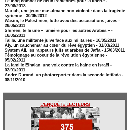
Le long combat de deux Iraniennes pour la liberté
-
27/06/2013
Mariah, une jeune musulmane non-violente dans la tragédie
syrienne
- 30/05/2012
Wasim, le Palestinien, lutte avec des associations juives
-
26/05/2011
Shireen, telle une « lumière pour les autres Arabes »
-
16/05/2011
Talila, une militante juive face aux militaires
- 16/05/2011
Aly, un cauchemar au cœur du rêve égyptien
- 31/03/2011
System Ali, les rappeurs juifs et arabes de Jaffa
- 15/03/2011
Témoignage au coeur de la révolution égyptienne
-
05/02/2011
La famille Elhalan, une voix contre la haine en Israël
-
02/01/2011
André Durand, un photoreporter dans la seconde Intifada
-
08/11/2010
L'ENQUÊTE LECTEURS