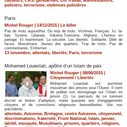
casseurs
,
CRS
,
gendarmes
,
Loi Travail
,
Manifestations
,
policiers
,
terrorisme
,
violences policières
​Paris
Michel Rouger | 14/11/2015
|
Le billet
Pas de mots aujourd'hui. Ou trop de mots. Victimes. Français. Ici. là-
bas. Syriens. Libanais. Irakiens.Tunisiens. Afghans. L'horreur en
partage. Et maintenant. La sécurité. Les libertés. Solidarité. Délit de
facies. Musulmans. Jeunes des quartiers. Trop de mots. Pas de
commentaires. S'informer....
13 novembre
,
attentats
,
libertés
,
Paris
,
terrorisme
Mohamed Loueslati, apôtre d’un Islam de paix
Michel Rouger | 08/06/2015
|
Citoyenneté / Libertés
Mohamed Loueslati est aumônier
musulman des prisons pour l’Ouest. Il vient
de publier son témoignage sur l’Islam en
prison (1). Le parcours de ce tunisien
discret et breton d’adoption, marie quarante ans d’engagements
citoyens et de convictions religieuses bienveillantes. Voir nos
précédents...
attentats
,
Avicenne
,
Bretagne
,
centre Avicenne
,
citoyenneté
,
discriminations
,
fraternité
,
Front National
,
Islam
,
janvier
,
laïcité
,
mosquée
,
Musulmans
,
prisons
,
quartiers
,
religions
,