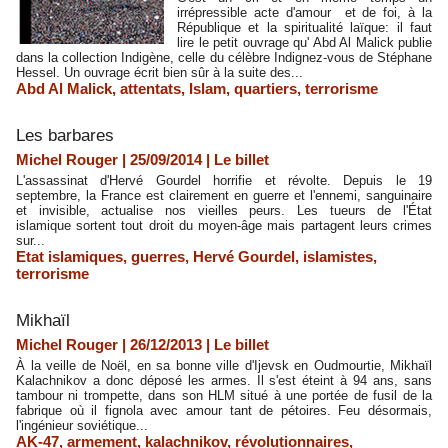
irrépressible acte d'amour et de foi, à la
République et la spiritualité laïque: il faut
lire le petit ouvrage qu' Abd Al Malick publie
dans la collection Indigène, celle du célèbre Indignez-vous de Stéphane
Hessel. Un ouvrage écrit bien sûr à la suite des...
Abd Al Malick
,
attentats
,
Islam
,
quartiers
,
terrorisme
Les barbares
Michel Rouger | 25/09/2014
|
Le billet
L'assassinat d'Hervé Gourdel horrifie et révolte. Depuis le 19
septembre, la France est clairement en guerre et l'ennemi, sanguinaire
et invisible, actualise nos vieilles peurs. Les tueurs de l'État
islamique sortent tout droit du moyen-âge mais partagent leurs crimes
sur...
Etat islamiques
,
guerres
,
Hervé Gourdel
,
islamistes
,
terrorisme
Mikhaïl
Michel Rouger | 26/12/2013
|
Le billet
À la veille de Noël, en sa bonne ville d'Ijevsk en Oudmourtie, Mikhaïl
Kalachnikov a donc déposé les armes. Il s'est éteint à 94 ans, sans
tambour ni trompette, dans son HLM situé à une portée de fusil de la
fabrique où il fignola avec amour tant de pétoires. Feu désormais,
l'ingénieur soviétique...
AK-47
,
armement
,
kalachnikov
,
révolutionnaires
,