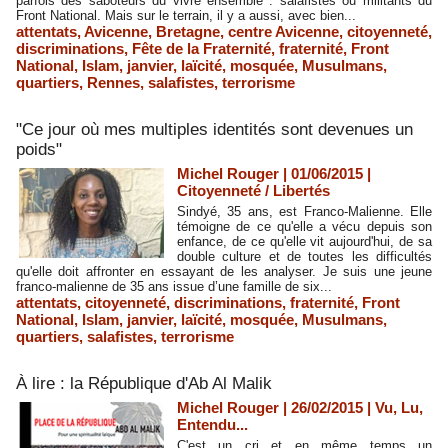
parfois des saboteurs du vivre ensemble : salafistes ou militants du
Front National. Mais sur le terrain, il y a aussi, avec bien...
attentats
,
Avicenne
,
Bretagne
,
centre Avicenne
,
citoyenneté
,
discriminations
,
Fête de la Fraternité
,
fraternité
,
Front
National
,
Islam
,
janvier
,
laïcité
,
mosquée
,
Musulmans
,
quartiers
,
Rennes
,
salafistes
,
terrorisme
"Ce jour où mes multiples identités sont devenues un
poids"
Michel Rouger | 01/06/2015
|
Citoyenneté / Libertés
Sindyé, 35 ans, est Franco-Malienne. Elle
témoigne de ce qu'elle a vécu depuis son
enfance, de ce qu'elle vit aujourd'hui, de sa
double culture et de toutes les difficultés
qu'elle doit affronter en essayant de les analyser. Je suis une jeune
franco-malienne de 35 ans issue d’une famille de six...
attentats
,
citoyenneté
,
discriminations
,
fraternité
,
Front
National
,
Islam
,
janvier
,
laïcité
,
mosquée
,
Musulmans
,
quartiers
,
salafistes
,
terrorisme
À lire : la République d'Ab Al Malik
Michel Rouger | 26/02/2015
|
Vu, Lu,
Entendu...
C'est un cri et en même temps un