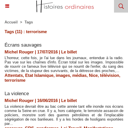
Accueil
>
Tags
Tags (11) : terrorisme
​Écrans sauvages
Michel Rouger | 17/07/2016
|
Le billet
L'horreur, cette fois, je l'ai lue dans les journaux, entendue à la radio.
Pas vue sur les chaînes d'info. Écran total sur les images. Impossible
de rouvrir ce fameux live télévisé qui se nourrit de l'enfer, du sang des
victimes, de la stupeur des survivants, de la détresse des proches,...
Attentats
,
Etat Islamique
,
images
,
médias
,
Nice
,
télévision
,
terrorisme
La violence
Michel Rouger | 16/06/2016
|
Le billet
La violence devrait être au bac cette année tant elle inonde nos écrans
comme la Seine en crue. Il y a, hors catégorie, le terroriste assassin de
policiers, monstre sorti des guerres pétrolières et de l'implacable
ségrégation de nos banlieues. Il y a les hordes de hooligans exportées
par...