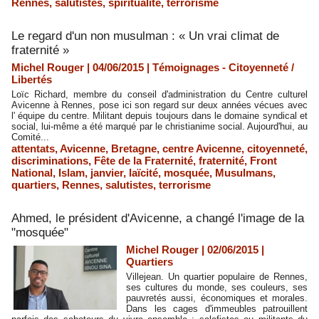
Rennes
,
salutistes
,
spiritualité
,
terrorisme
Le regard d'un non musulman : « Un vrai climat de
fraternité »
Michel Rouger | 04/06/2015
|
Témoignages - Citoyenneté /
Libertés
Loïc Richard, membre du conseil d'administration du Centre culturel
Avicenne à Rennes, pose ici son regard sur deux années vécues avec
l' équipe du centre. Militant depuis toujours dans le domaine syndical et
social, lui-même a été marqué par le christianime social. Aujourd'hui, au
Comité...
attentats
,
Avicenne
,
Bretagne
,
centre Avicenne
,
citoyenneté
,
discriminations
,
Fête de la Fraternité
,
fraternité
,
Front
National
,
Islam
,
janvier
,
laïcité
,
mosquée
,
Musulmans
,
quartiers
,
Rennes
,
salutistes
,
terrorisme
Ahmed, le président d'Avicenne, a changé l'image de la
"mosquée"
Michel Rouger | 02/06/2015
|
Quartiers
Villejean. Un quartier populaire de Rennes,
ses cultures du monde, ses couleurs, ses
pauvretés aussi, économiques et morales.
Dans les cages d'immeubles patrouillent