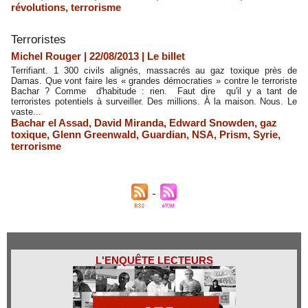
révolutions
,
terrorisme
Terroristes
Michel Rouger | 22/08/2013
|
Le billet
Terrifiant. 1 300 civils alignés, massacrés au gaz toxique près de
Damas. Que vont faire les « grandes démocraties » contre le terroriste
Bachar ? Comme d'habitude : rien. Faut dire qu'il y a tant de
terroristes potentiels à surveiller. Des millions. À la maison. Nous. Le
vaste...
Bachar el Assad
,
David Miranda
,
Edward Snowden
,
gaz
toxique
,
Glenn Greenwald
,
Guardian
,
NSA
,
Prism
,
Syrie
,
terrorisme
L'ENQUÊTE LECTEURS