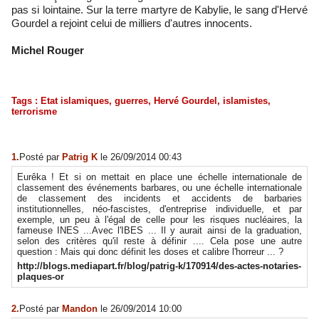
pas si lointaine. Sur la terre martyre de Kabylie, le sang d'Hervé
Gourdel a rejoint celui de milliers d'autres innocents.
Michel Rouger
Tags
:
Etat islamiques
,
guerres
,
Hervé Gourdel
,
islamistes
,
terrorisme
1.
Posté par
Patrig K
le 26/09/2014 00:43
Eurêka ! Et si on mettait en place une échelle internationale de
classement des événements barbares, ou une échelle internationale
de classement des incidents et accidents de barbaries
institutionnelles, néo-fascistes, d'entreprise individuelle, et par
exemple, un peu à l'égal de celle pour les risques nucléaires, la
fameuse INES ...Avec l'IBES ... Il y aurait ainsi de la graduation,
selon des critères qu'il reste à définir .... Cela pose une autre
question : Mais qui donc définit les doses et calibre l'horreur ... ?
http://blogs.mediapart.fr/blog/patrig-k/170914/des-actes-notaries-
plaques-or
2.
Posté par
Mandon
le 26/09/2014 10:00