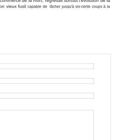
commerce de la mort, regrettait surtout l'évolution de la
n vieux fusil
capable de lâcher jusqu'à six-cents coups à la