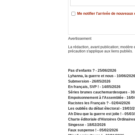
Me notifier l'arrivée de nouveau
Avertissement
La rédaction, avant publication; modère e
précaution s'applique aux liens publiés.
Pas d'enfants ?
- 25/06/2026
​Lyhanna, la guerre et nous
- 10/06/202
Submersion
- 26/05/2026
En français, SVP !
- 14/05/2026
​Séries brunes cauchemardesques
- 3
Empoisonnement à l’Assemblée­
- 16/0
Racistes les Français ?
- 02/04/2026
​Les oubliés du débat électoral
- 19/03/
Ah Dieu que la guerre est jolie !
- 05/03
Charte éditoriale d’Histoires Ordinaire
Singesse
- 18/02/2026
Faux suspense !
- 05/02/2026