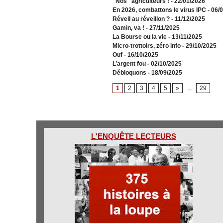
"Nos" agriculteurs !
- 22/01/2026
En 2026, combattons le virus IPC
- 06/
Réveil au réveillon ?
- 11/12/2025
Gamin, va !
- 27/11/2025
​La Bourse ou la vie
- 13/11/2025
Micro-trottoirs, zéro info
- 29/10/2025
Ouf
- 16/10/2025
L’argent fou
- 02/10/2025
Débloquons
- 18/09/2025
1
2
3
4
5
»
...
29
L'ENQUÊTE LECTEURS