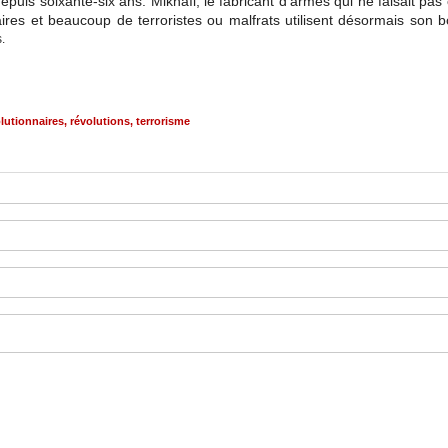
puis soixante-six ans. Mikhaïl, le fabricant d'armes qui ne faisait pas 
aires et beaucoup de terroristes ou malfrats utilisent
désormais
son bo
.
lutionnaires
,
révolutions
,
terrorisme