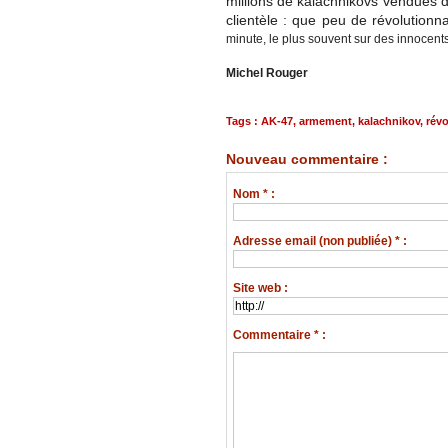
millions de kalachnikovs vendues de
clientèle : que peu de révolutionn
minute, le plus souvent sur des innocents
Michel Rouger
Tags
:
AK-47
,
armement
,
kalachnikov
,
révo
Nouveau commentaire :
Nom * :
Adresse email (non publiée) * :
Site web :
Commentaire * :