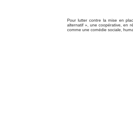
À VOIR : l
Pour lutter contre la mise en pl
alternatif », une coopérative, en 
comme une comédie sociale, humaine 