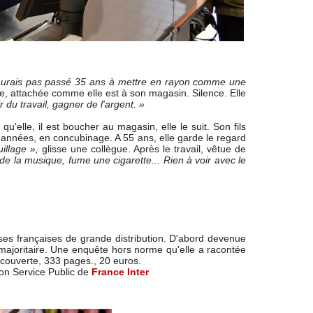
je n'aurais pas passé 35 ans à mettre en rayon comme une
le, attachée comme elle est à son magasin. Silence. Elle
du travail, gagner de l'argent. »
u'elle, il est boucher au magasin, elle le suit. Son fils
d'années, en concubinage. A 55 ans, elle garde le regard
illage »,
glisse une collègue. Après le travail, vêtue de
 de la musique, fume une cigarette... Rien à voir avec le
ses françaises de grande distribution. D'abord devenue
e majoritaire. Une enquête hors norme qu'elle a racontée
écouverte, 333 pages., 20 euros.
on Service Public de
France Inter