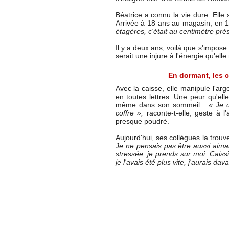
Béatrice a connu la vie dure. Elle
Arrivée à 18 ans au magasin, en 19
étagères, c'était au centimètre prè
Il y a deux ans, voilà que s'impose
serait une injure à l'énergie qu'ell
En dormant, les c
Avec la caisse, elle manipule l'argen
en toutes lettres. Une peur qu'elle
même dans son sommeil :
« Je d
coffre »,
raconte-t-elle, geste à l
presque poudré.
Aujourd'hui, ses collègues la trou
Je ne pensais pas être aussi aima
stressée, je prends sur moi. Caiss
je l'avais été plus vite, j'aurais dav