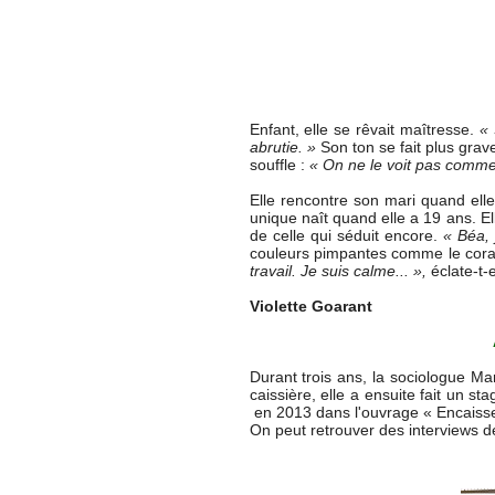
Enfant, elle se rêvait maîtresse.
« 
abrutie. »
Son ton se fait plus gra
souffle :
« On ne le voit pas comme 
Elle rencontre son mari quand elle 
unique naît quand elle a 19 ans. El
de celle qui séduit encore.
« Béa, 
couleurs pimpantes comme le corail
travail. Je suis calme... »,
éclate-t-e
Violette Goarant
À 
Durant trois ans, la sociologue M
caissière, elle a ensuite fait un s
en 2013 dans l'ouvrage « Encaisser
On peut retrouver des interviews 