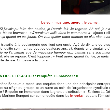
Le soir, musique, apéro : le calme...
Si j'avais pu faire des études, je l'aurais fait. Je regrette. Ah oui, 
ve. Moins bravache.
« J'aurais travaillé dans le commerce
»,
ajoute-t-el
ça quand on est jeune. On veut quitter papa-maman au plus vite, avoir 
travaille à la boulangerie que tient son oncle. Agé de dix ans de plus q
le quitte son mari au bout de quatorze ans, vit, depuis une vingtaine 
je ne l'ai jamais vue de mauvaise humeur et... Jamais sans son maqu
, elle se repose. C'est l'opposé :
« Petit apéro quand j'arrive, je mets
lle de rire. On peine à la croire.
LIRE ET ÉCOUTER : l'enquête « Encaisser ! »
arlène Benquet a mené une enquête dans une des principales entrepri
tage au siège du groupe et un autre au sein de l'organisation syndical
 ! Enquête en immersion dans la grande distribution ». Éditions La D
de Marlène Benquet sur son enquête dans les
Inrocks
et dans l'émissi