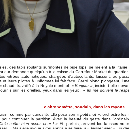
és, des tapis roulants surmontés de bipe bips, se mêlent à la litani
arleur demande quelqu'un à la caisse du Carrefour Market du quartier p
tes vitrées automatiques, chargées d'autocollants, laissent, au pa
t leurs pilotes à uniformes lui fait face. Carré blond plongeant, lun
 » chaud, travaillé à la Royale menthol.
« Bonjour »
, insiste-t-elle dev
tournis sur les oreilles, yeux dans les yeux :
« Ils me doivent le respe
Le chronomètre, soudain, dans les rayons
asin, comme par curiosité. Elle pose son
« petit mot »
, orchestre les
our continuer la partition. Avec la beauté du geste dans l'ordinair
 Cela coûte bien assez cher ! »
Et, parfois, arrivent les fausses note
sser. »
Mais elle avoue avoir appris à se taire, à
« laisser aller »
, un cl