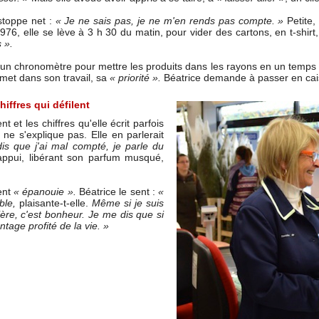
 stoppe net :
« Je ne sais pas, je ne m'en rends pas compte. »
Petite,
76, elle se lève à 3 h 30 du matin, pour vider des cartons, en t-shirt,
s ».
 un chronomètre pour mettre les produits dans les rayons en un temps re
e met dans son travail, sa
« priorité ».
Béatrice demande à passer en cai
hiffres qui défilent
t et les chiffres qu'elle écrit parfois
 ne s'explique pas. Elle en parlerait
is que j'ai mal compté, je parle du
'appui, libérant son parfum musqué,
vent
« épanouie ».
Béatrice le sent :
«
ble,
plaisante-t-elle.
Même si je suis
ière, c'est bonheur. Je me dis que si
antage profité de la vie. »