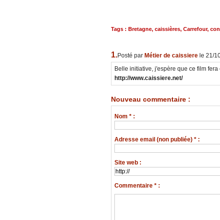
Tags
:
Bretagne
,
caissières
,
Carrefour
,
con
1.
Posté par
Métier de caissiere
le 21/1
Belle initiative, j'espère que ce film fe
http://www.caissiere.net/
Nouveau commentaire :
Nom * :
Adresse email (non publiée) * :
Site web :
Commentaire * :