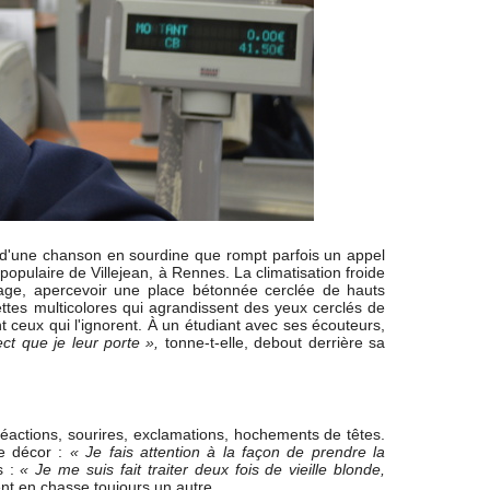
e d'une chanson en sourdine que rompt parfois un appel
opulaire de Villejean, à Rennes. La climatisation froide
ssage, apercevoir une place bétonnée cerclée de hauts
ettes multicolores qui agrandissent des yeux cerclés de
ant ceux qui l'ignorent. À un étudiant avec ses écouteurs,
ct que je leur porte »,
tonne-t-elle, debout derrière sa
 réactions, sourires, exclamations, hochements de têtes.
e décor :
« Je fais attention à la façon de prendre la
s :
« Je me suis fait traiter deux fois de vieille blonde,
ient en chasse toujours un autre.