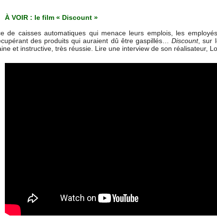
e film
« Discount »
ace de caisses automatiques qui menace leurs emplois, les employés
récupérant des produits qui auraient dû être gaspillés…
Discount
, sur
et instructive, très réussie. Lire une interview de son réalisateur, Lou