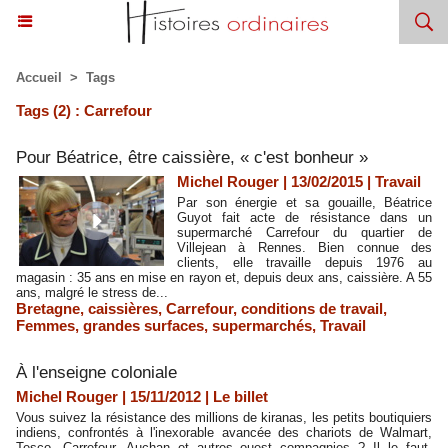
Accueil
>
Tags
Tags (2) : Carrefour
Pour Béatrice, être caissière, « c'est bonheur »
Michel Rouger | 13/02/2015
|
Travail
Par son énergie et sa gouaille, Béatrice
Guyot fait acte de résistance dans un
supermarché Carrefour du quartier de
Villejean à Rennes. Bien connue des
clients, elle travaille depuis 1976 au
magasin : 35 ans en mise en rayon et, depuis deux ans, caissière. A 55
ans, malgré le stress de...
Bretagne
,
caissières
,
Carrefour
,
conditions de travail
,
Femmes
,
grandes surfaces
,
supermarchés
,
Travail
À l'enseigne coloniale
Michel Rouger | 15/11/2012
|
Le billet
Vous suivez la résistance des millions de kiranas, les petits boutiquiers
indiens, confrontés à l'inexorable avancée des chariots de Walmart,
Tesco, Carrefour, Auchan et autres ouest compagnies ? Il le faut.