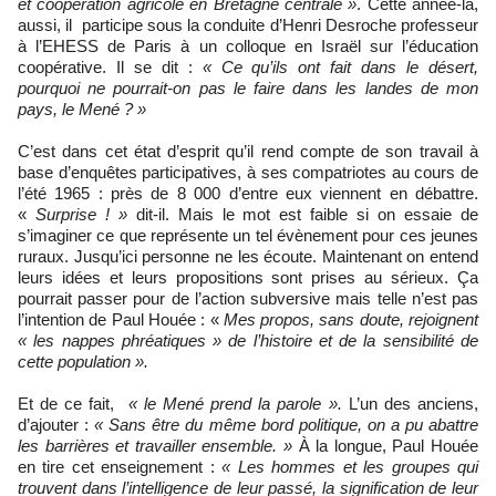
et coopération agricole en Bretagne centrale »
. Cette année-là,
aussi, il participe sous la conduite d’Henri Desroche professeur
à l’EHESS de Paris à un colloque en Israël sur l’éducation
coopérative. Il se dit :
« Ce qu’ils ont fait dans le désert,
pourquoi ne pourrait-on pas le faire dans les landes de mon
pays, le Mené ? »
C’est dans cet état d’esprit qu’il rend compte de son travail à
base d’enquêtes participatives, à ses compatriotes au cours de
l’été 1965 : près de 8 000 d’entre eux viennent en débattre.
«
Surprise ! »
dit-il. Mais le mot est faible si on essaie de
s’imaginer ce que représente un tel évènement pour ces jeunes
ruraux. Jusqu’ici personne ne les écoute. Maintenant on entend
leurs idées et leurs propositions sont prises au sérieux. Ça
pourrait passer pour de l’action subversive mais telle n’est pas
l’intention de Paul Houée : «
Mes propos, sans doute, rejoignent
« les nappes phréatiques » de l’histoire et de la sensibilité de
cette population ».
Et de ce fait,
« le Mené prend la parole ».
L’un des anciens,
d’ajouter :
« Sans être du même bord politique, on a pu abattre
les barrières et travailler ensemble. »
À la longue, Paul Houée
en tire cet enseignement :
« Les hommes et les groupes qui
trouvent dans l’intelligence de leur passé, la signification de leur