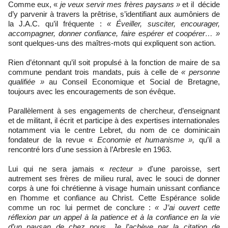
Comme eux, «
je veux servir mes frères paysans »
et il décide
d’y parvenir à travers la prêtrise, s’identifiant aux aumôniers de
la J.A.C. qu’il fréquente :
« Éveiller, susciter, encourager,
accompagner, donner confiance, faire espérer et coopérer… »
sont quelques-uns des maîtres-mots qui expliquent son action.
Rien d’étonnant qu’il soit propulsé à la fonction de maire de sa
commune pendant trois mandats, puis à celle de
« personne
qualifiée »
au Conseil Economique et Social de Bretagne,
toujours avec les encouragements de son évêque.
Parallèlement à ses engagements de chercheur, d’enseignant
et de militant, il écrit et participe à des expertises internationales
notamment via le centre Lebret, du nom de ce dominicain
fondateur de la revue «
Economie et humanisme »,
qu’il a
rencontré lors d'une session à l’Arbresle en 1963.
Lui qui ne sera jamais «
recteur »
d'une paroisse, sert
autrement ses frères de milieu rural, avec le souci de donner
corps à une foi chrétienne à visage humain unissant confiance
en l’homme et confiance au Christ. Cette Espérance solide
comme un roc lui permet de conclure :
« J’ai ouvert cette
réflexion par un appel à la patience et à la confiance en la vie
d’un paysan de chez nous. Je l’achève par la citation de