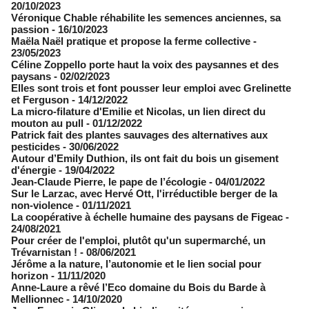
20/10/2023
Véronique Chable réhabilite les semences anciennes, sa
passion
- 16/10/2023
Maëla Naël pratique et propose la ferme collective
-
23/05/2023
Céline Zoppello porte haut la voix des paysannes et des
paysans
- 02/02/2023
Elles sont trois et font pousser leur emploi avec Grelinette
et Ferguson
- 14/12/2022
La micro-filature d'Emilie et Nicolas, un lien direct du
mouton au pull
- 01/12/2022
Patrick fait des plantes sauvages des alternatives aux
pesticides
- 30/06/2022
Autour d’Emily Duthion, ils ont fait du bois un gisement
d'énergie
- 19/04/2022
Jean-Claude Pierre, le pape de l’écologie
- 04/01/2022
Sur le Larzac, avec Hervé Ott, l'irréductible berger de la
non-violence
- 01/11/2021
La coopérative à échelle humaine des paysans de Figeac
-
24/08/2021
Pour créer de l'emploi, plutôt qu'un supermarché, un
Trévarnistan !
- 08/06/2021
Jérôme a la nature, l’autonomie et le lien social pour
horizon
- 11/11/2020
Anne-Laure a rêvé l’Eco domaine du Bois du Barde à
Mellionnec
- 14/10/2020