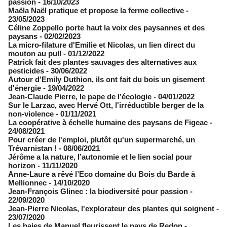
passion
- 16/10/2023
Maëla Naël pratique et propose la ferme collective
-
23/05/2023
Céline Zoppello porte haut la voix des paysannes et des
paysans
- 02/02/2023
La micro-filature d'Emilie et Nicolas, un lien direct du
mouton au pull
- 01/12/2022
Patrick fait des plantes sauvages des alternatives aux
pesticides
- 30/06/2022
Autour d’Emily Duthion, ils ont fait du bois un gisement
d'énergie
- 19/04/2022
Jean-Claude Pierre, le pape de l’écologie
- 04/01/2022
Sur le Larzac, avec Hervé Ott, l'irréductible berger de la
non-violence
- 01/11/2021
La coopérative à échelle humaine des paysans de Figeac
-
24/08/2021
Pour créer de l'emploi, plutôt qu'un supermarché, un
Trévarnistan !
- 08/06/2021
Jérôme a la nature, l’autonomie et le lien social pour
horizon
- 11/11/2020
Anne-Laure a rêvé l’Eco domaine du Bois du Barde à
Mellionnec
- 14/10/2020
Jean-François Glinec : la biodiversité pour passion
-
22/09/2020
Jean-Pierre Nicolas, l'explorateur des plantes qui soignent
-
23/07/2020
Les haies de Manuel fleurissent le pays de Redon
-