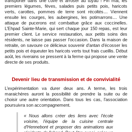
transporter dans une cuve et arroser au tuyau ! Fin mai, les
premiers légumes, fèves, salades puis petits pois, haricots
verts, carottes, pommes de terre sont récoltés… Viennent
ensuite les courges, les aubergines, les potimarrons… Une
attaque de pucerons est combattue grâce aux coccinelles.
L’Ehpad Sainte-Marie, qui sert chaque jour 150 repas, est leur
premier client. Le service restauration, aux petits soins des
résidents, ne laisse pas passer l’occasion. Dans la maison de
retraite, on savoure ce délicieux souvenir d’antan d’écosser les
petits pois et équeuter les haricots verts tout frais cueillis. Début
août, les riverains se pressent à la ferme qui propose une vente
directe de ses produits.
Devenir lieu de transmission et de convivialité
L’expérimentation va durer deux ans. A terme, les trois
maraichères auront la possibilité de prendre la suite ou de
choisir une autre orientation. Dans tous les cas, l’association
poursuivra son accompagnement.
« Nous allons créer des liens avec l’école
voisine, l’équipe de la cuisine centrale
d’Hennebont et proposer des animations aux