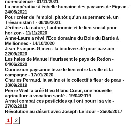
non-violence
- 01/11/2021
La coopérative à échelle humaine des paysans de Figeac
-
24/08/2021
Pour créer de l'emploi, plutôt qu'un supermarché, un
Trévarnistan !
- 08/06/2021
Jérôme a la nature, l’autonomie et le lien social pour
horizon
- 11/11/2020
Anne-Laure a rêvé l’Eco domaine du Bois du Barde à
Mellionnec
- 14/10/2020
Jean-François Glinec : la biodiversité pour passion
-
22/09/2020
Les haies de Manuel fleurissent le pays de Redon
-
04/06/2020
Connexion paysanne tisse le lien entre la ville et la
campagne
- 17/01/2020
Charles Perraud, la saline et le collectif à fleur de peau
-
18/09/2019
Pierre Weill a créé Bleu Blanc Cœur, une nouvelle
agriculture à vocation santé
- 19/04/2019
Armel combat ces pesticides qui ont pourri sa vie
-
27/02/2018
Révolution au désert avec Joseph Le Bour
- 25/05/2017
1
2