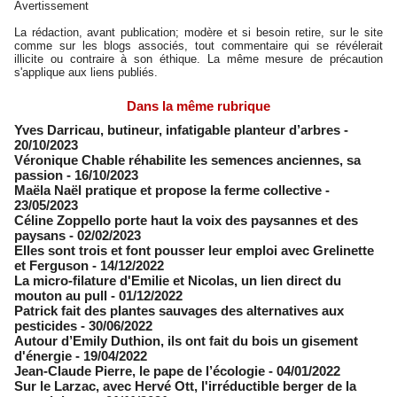
Avertissement
La rédaction, avant publication; modère et si besoin retire, sur le site
comme sur les blogs associés, tout commentaire qui se révélerait
illicite ou contraire à son éthique. La même mesure de précaution
s'applique aux liens publiés.
Dans la même rubrique
Yves Darricau, butineur, infatigable planteur d’arbres
-
20/10/2023
Véronique Chable réhabilite les semences anciennes, sa
passion
- 16/10/2023
Maëla Naël pratique et propose la ferme collective
-
23/05/2023
Céline Zoppello porte haut la voix des paysannes et des
paysans
- 02/02/2023
Elles sont trois et font pousser leur emploi avec Grelinette
et Ferguson
- 14/12/2022
La micro-filature d'Emilie et Nicolas, un lien direct du
mouton au pull
- 01/12/2022
Patrick fait des plantes sauvages des alternatives aux
pesticides
- 30/06/2022
Autour d’Emily Duthion, ils ont fait du bois un gisement
d'énergie
- 19/04/2022
Jean-Claude Pierre, le pape de l’écologie
- 04/01/2022
Sur le Larzac, avec Hervé Ott, l'irréductible berger de la