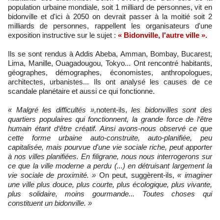
population urbaine mondiale, soit 1 milliard de personnes, vit en
bidonville et d'ici à 2050 on devrait passer à la moitié soit 2
milliards de personnes, rappellent les organisateurs d'une
exposition instructive sur le sujet :
« Bidonville, l'autre ville ».
Ils se sont rendus à Addis Abeba, Amman, Bombay, Bucarest,
Lima, Manille, Ouagadougou, Tokyo... Ont rencontré habitants,
géographes, démographes, économistes, anthropologues,
architectes, urbanistes... Ils ont analysé les causes de ce
scandale planétaire et aussi ce qui fonctionne.
« Malgré les difficultés »,
notent-ils,
les bidonvilles sont des
quartiers populaires qui fonctionnent, la grande force de l‘être
humain étant d‘être créatif. Ainsi avons-nous observé ce que
cette forme urbaine auto-construite, auto-planifiée, peu
capitalisée, mais pourvue d'une vie sociale riche, peut apporter
à nos villes planifiées.
En filigrane, nous nous interrogerons sur
ce que la ville moderne a perdu (...) en détruisant largement la
vie sociale de proximité. »
On peut, suggèrent-ils,
« imaginer
une ville plus douce, plus courte, plus écologique, plus vivante,
plus solidaire, moins gourmande... Toutes choses qui
constituent un bidonville. »