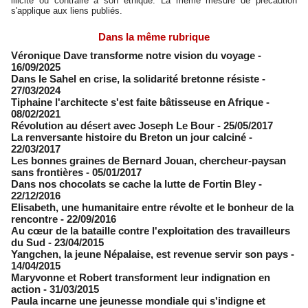
illicite ou contraire à son éthique. La même mesure de précaution
s'applique aux liens publiés.
Dans la même rubrique
Véronique Dave transforme notre vision du voyage
-
16/09/2025
Dans le Sahel en crise, la solidarité bretonne résiste
-
27/03/2024
Tiphaine l'architecte s'est faite bâtisseuse en Afrique
-
08/02/2021
Révolution au désert avec Joseph Le Bour
- 25/05/2017
La renversante histoire du Breton un jour calciné
-
22/03/2017
Les bonnes graines de Bernard Jouan, chercheur-paysan
sans frontières
- 05/01/2017
Dans nos chocolats se cache la lutte de Fortin Bley
-
22/12/2016
Elisabeth, une humanitaire entre révolte et le bonheur de la
rencontre
- 22/09/2016
Au cœur de la bataille contre l'exploitation des travailleurs
du Sud
- 23/04/2015
Yangchen, la jeune Népalaise, est revenue servir son pays
-
14/04/2015
Maryvonne et Robert transforment leur indignation en
action
- 31/03/2015
Paula incarne une jeunesse mondiale qui s'indigne et