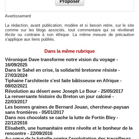
Avertissement
La rédaction, avant publication; modère et si besoin retire, sur le site
comme sur les blogs associés, tout commentaire qui se révélerait
illicite ou contraire à son éthique. La même mesure de précaution
s'applique aux liens publiés.
Dans la même rubrique
Véronique Dave transforme notre vision du voyage
-
16/09/2025
Dans le Sahel en crise, la solidarité bretonne résiste
-
27/03/2024
Tiphaine l'architecte s'est faite bâtisseuse en Afrique
-
08/02/2021
Révolution au désert avec Joseph Le Bour
- 25/05/2017
La renversante histoire du Breton un jour calciné
-
22/03/2017
Les bonnes graines de Bernard Jouan, chercheur-paysan
sans frontières
- 05/01/2017
Dans nos chocolats se cache la lutte de Fortin Bley
-
22/12/2016
Elisabeth, une humanitaire entre révolte et le bonheur de la
rencontre
- 22/09/2016
Au cœur de la bataille contre l'exploitation des travailleurs