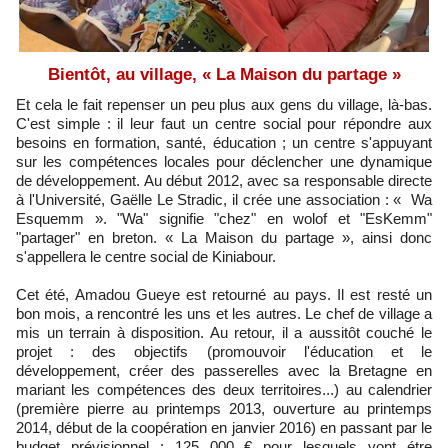
Bientôt, au village, « La Maison du partage »
Et cela le fait repenser un peu plus aux gens du village, là-bas.
C'est simple : il leur faut un centre social pour répondre aux
besoins en formation, santé, éducation ; un centre s'appuyant
sur les compétences locales pour déclencher une dynamique
de développement. Au début 2012, avec sa responsable directe
à l'Université, Gaëlle Le Stradic, il crée une association : « Wa
Esquemm ». "Wa" signifie "chez" en wolof et "EsKemm"
"partager" en breton. « La Maison du partage », ainsi donc
s'appellera le centre social de Kiniabour.
Cet été, Amadou Gueye est retourné au pays. Il est resté un
bon mois, a rencontré les uns et les autres. Le chef de village a
mis un terrain à disposition. Au retour, il a aussitôt couché le
projet : des objectifs (promouvoir l'éducation et le
développement, créer des passerelles avec la Bretagne en
mariant les compétences des deux territoires...) au calendrier
(première pierre au printemps 2013, ouverture au printemps
2014, début de la coopération en janvier 2016) en passant par le
budget prévisionnel : 125 000 € pour lesquels vont étre