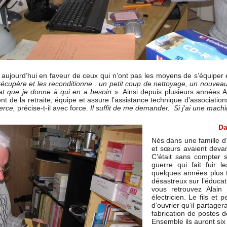
e aujourd’hui en faveur de ceux qui n’ont pas les moyens de s’équiper
s récupère et les reconditionne : un petit coup de nettoyage, un nouv
tat que je donne à qui en a besoin
». Ainsi depuis plusieurs années A
nt de la retraite, équipe et assure l’assistance technique d’associa
erce,
précise-t-il avec force.
Il suffit de me demander. Si j’ai une machi
Da
Nés dans une famille d’
et sœurs avaient devan
C’était sans compter s
guerre qui fait fuir l
quelques années plus t
désastreux sur l’éducat
vous retrouvez Alain
électricien. Le fils et 
d’ouvrier qu’il partag
fabrication de postes d
Ensemble ils auront six