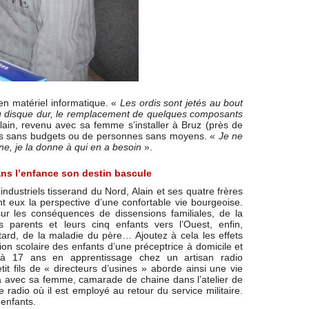
 en matériel informatique. «
Les ordis sont jetés au bout
eau disque dur, le remplacement de quelques composants
lain, revenu avec sa femme s’installer à Bruz (près de
tions sans budgets ou de personnes sans moyens. «
Je ne
ne, je la donne à qui en a besoin
».
ns l’enfance son destin bascule
industriels tisserand du Nord, Alain et ses quatre frères
t eux la perspective d’une confortable vie bourgeoise.
ur les conséquences de dissensions familiales, de la
es parents et leurs cinq enfants vers l’Ouest, enfin,
ard, de la maladie du père… Ajoutez à cela les effets
ion scolaire des enfants d’une préceptrice à domicile et
 à 17 ans en apprentissage chez un artisan radio
petit fils de « directeurs d’usines » aborde ainsi une vie
era avec sa femme, camarade de chaine dans l’atelier de
e radio où il est employé au retour du service militaire.
 enfants.