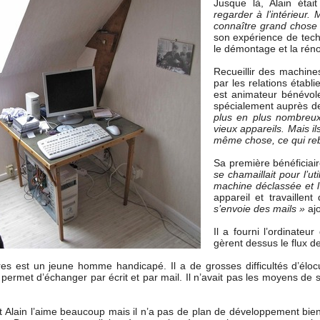
Jusque là, Alain était
regarder à l’intérieur. 
connaître grand chose 
son expérience de tech
le démontage et la réno
Recueillir des machines 
par les relations étab
est animateur bénévole
spécialement auprès d
plus en plus nombreux
vieux appareils. Mais il
même chose, ce qui reb
Sa première bénéficiai
se chamaillait pour l’ut
machine déclassée et l’
appareil et travaillen
s’envoie des mails »
aj
Il a fourni l’ordinate
gèrent dessus le flux d
res est un jeune homme handicapé. Il a de grosses difficultés d’éloc
ui permet d’échanger par écrit et par mail. Il n’avait pas les moyens de 
t Alain l’aime beaucoup mais il n’a pas de plan de développement bie