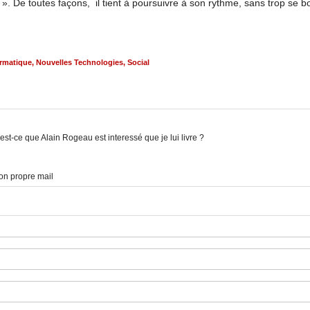
». De toutes façons, il tient à poursuivre à son rythme, sans trop se b
ormatique
,
Nouvelles Technologies
,
Social
 est-ce que Alain Rogeau est interessé que je lui livre ?
on propre mail