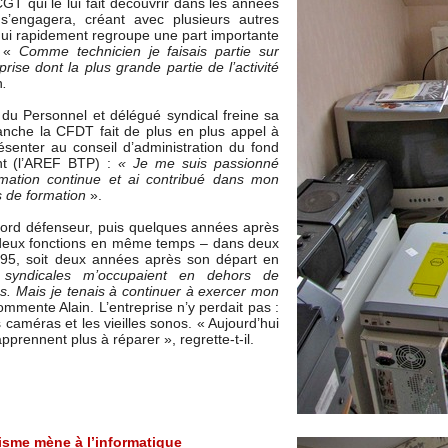
CGT qui le lui fait découvrir dans les années
s’engagera, créant avec plusieurs autres
ui rapidement regroupe une part importante
. «
Comme technicien je faisais partie sur
ise dont la plus grande partie de l’activité
n
.
 Personnel et délégué syndical freine sa
anche la CFDT fait de plus en plus appel à
ésenter au conseil d’administration du fond
nt (l’AREF BTP) :
« Je me suis passionné
mation continue et ai contribué dans mon
s de formation
».
bord défenseur, puis quelques années après
s deux fonctions en même temps – dans deux
en 95, soit deux années après son départ en
s syndicales m’occupaient en dehors de
ps. Mais je tenais à continuer à exercer mon
mmente Alain. L’entreprise n’y perdait pas :
es caméras et les vieilles sonos. « Aujourd’hui
apprennent plus à réparer », regrette-t-il.
isme mène à l’informatique