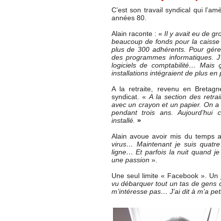
C’est son travail syndical qui l’amè
années 80.
Alain raconte : «
Il y avait eu de g
beaucoup de fonds pour la caisse de
plus de 300 adhérents. Pour gérer
des programmes informatiques. J’ai
logiciels de comptabilité… Mais
installations intégraient de plus en
A la retraite, revenu en Bretag
syndicat. «
A la section des retra
avec un crayon et un papier. On a a
pendant trois ans. Aujourd’hui c
installé.
»
Alain avoue avoir mis du temps av
virus… Maintenant je suis quatre
ligne… Et parfois la nuit quand je
une passion
».
Une seul limite « Facebook ». Un jou
vu débarquer tout un tas de gens q
m’intéresse pas… J’ai dit à m’a peti