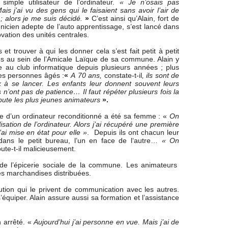
 simple utilisateur de l’ordinateur.
« Je n’osais pas
Mais j’ai vu des gens qui le faisaient sans avoir l’air de
; alors je me suis décidé.
»
C’est ainsi qu’Alain, fort de
nicien adepte de l’auto apprentissage, s’est lancé dans
vation des unités centrales.
et trouver à qui les donner cela s’est fait petit à petit
lies au sein de l’Amicale Laïque de sa commune. Alain y
 au club informatique depuis plusieurs années ; plus
es personnes âgés :
«
A 70 ans,
constate-t-il
, ils sont de
 à se lancer. Les enfants leur donnent souvent leurs
s n’ont pas de patience… Il faut répéter plusieurs fois la
ute les plus jeunes animateurs
».
re d’un ordinateur reconditionné a été sa femme : «
On
ilisation de l’ordinateur. Alors j’ai récupéré une première
ai mise en état pour elle »
. Depuis ils ont chacun leur
t dans le petit bureau, l’un en face de l‘autre…
« On
oute-t-il malicieusement.
ur de l’épicerie sociale de la commune. Les animateurs
es marchandises distribuées.
ution qui le privent de communication avec les autres.
s’équiper. Alain assure aussi sa formation et l’assistance
n arrêté. «
Aujourd’hui j’ai personne en vue. Mais j’ai de