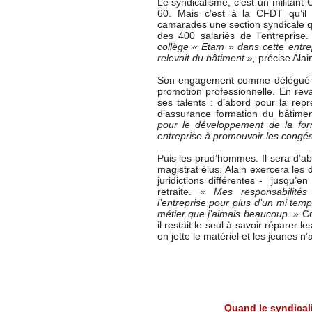
Le syndicalisme, c’est un militant 
60. Mais c’est à la CFDT qu’il 
camarades une section syndicale q
des 400 salariés de l’entreprise
collège « Etam » dans cette entrepr
relevait du bâtiment »,
précise Alai
Son engagement comme délégué du
promotion professionnelle. En rev
ses talents : d’abord pour la repr
d’assurance formation du bâtime
pour le développement de la for
entreprise à promouvoir les congé
Puis les prud’hommes. Il sera d’a
magistrat élus. Alain exercera le
juridictions différentes - jusqu’
retraite. «
Mes responsabilité
l’entreprise pour plus d’un mi tem
métier
que j’aimais beaucoup. »
Co
il restait le seul à savoir réparer l
on jette le matériel et les jeunes n’
Quand le syndical