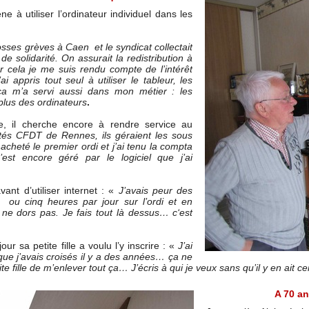
ne à utiliser l’ordinateur individuel dans les
rosses grèves à Caen et le syndicat collectait
 solidarité. On assurait la redistribution à
 cela je me suis rendu compte de l’intérêt
 appris tout seul à utiliser le tableur, les
 ça m’a servi aussi dans mon métier : les
 plus des ordinateurs
.
ne, il cherche encore à rendre service au
ités CFDT de Rennes, ils géraient les sous
cheté le premier ordi et j’ai tenu la compta
’est encore géré par le logiciel que j’ai
ant d’utiliser internet : «
J’avais peur des
 ou cinq heures par jour sur l’ordi et en
 ne dors pas. Je fais tout là dessus… c‘est
r sa petite fille a voulu l’y inscrire : «
J’ai
ue j’avais croisés il y a des années… ça ne
te fille de m’enlever tout ça… J’écris à qui je veux sans qu’il y en ait 
A 70 an