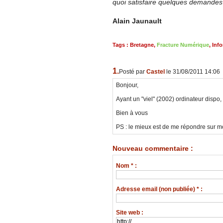
quoi satisfaire quelques demandes
Alain Jaunault
Tags
:
Bretagne
,
Fracture Numérique
,
Inf
1.
Posté par
Castel
le 31/08/2011 14:06
Bonjour,
Ayant un "viel" (2002) ordinateur dispo,
Bien à vous
PS : le mieux est de me répondre sur m
Nouveau commentaire :
Nom * :
Adresse email (non publiée) * :
Site web :