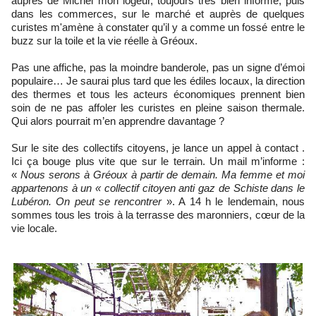
auprès de Michel mon logeur, toujours très bien informé, puis
dans les commerces, sur le marché et auprès de quelques
curistes m'amène à constater qu’il y a comme un fossé entre le
buzz sur la toile et la vie réelle à Gréoux.
Pas une affiche, pas la moindre banderole, pas un signe d’émoi
populaire… Je saurai plus tard que les édiles locaux, la direction
des thermes et tous les acteurs économiques prennent bien
soin de ne pas affoler les curistes en pleine saison thermale.
Qui alors pourrait m’en apprendre davantage ?
Sur le site des collectifs citoyens, je lance un appel à contact .
Ici ça bouge plus vite que sur le terrain. Un mail m’informe :
«
Nous serons à Gréoux à partir de demain. Ma femme et moi
appartenons à un « collectif citoyen anti gaz de Schiste dans le
Lubéron. On peut se rencontrer
». A 14 h le lendemain, nous
sommes tous les trois à la terrasse des maronniers, cœur de la
vie locale.