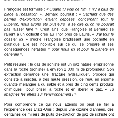
Françoise est formelle :
« Quand tu vois ce film, il n’y a plus de
place à l’hésitation »
. Bernard poursuit : «
Sachant que des
permis d’exploitation étaient déposés concernant tout le
Lubéron, nous avons été plusieurs à se dire qu’on ne pouvait
pas laisser faire
». C’est ainsi que Françoise et Bernard se
rallient à un collectif créé au Thor prés de Lauris. «
J’ai tout le
dossier ici
» s’écrie Françoise bradissant une pochette en
plastique. Elle est incollable sur ce qui se prépare et ses
conséquences néfastes «
pour nous ici et pour la planète en
générale
».
Petit résumé : le gaz de schiste est un gaz naturel emprisonné
dans la roche (schiste) à environ 2 000 m de profondeur. Son
extraction demande une "fracture hydraulique", procédé qui
consiste à injecter, à très haute pression, de l'eau en énorme
quantité mélangée à du sable et à prés de cinq cents produits
chimiques pour briser la roche et en libérer le gaz. «
Tu
imagines les effets sur l’environnement !
»
Pour comprendre ce qui nous attends on peut se fier à
l’expérience des États-Unis : depuis une dizaine d'années, des
centaines de milliers de puits d'extraction de gaz de schiste ont