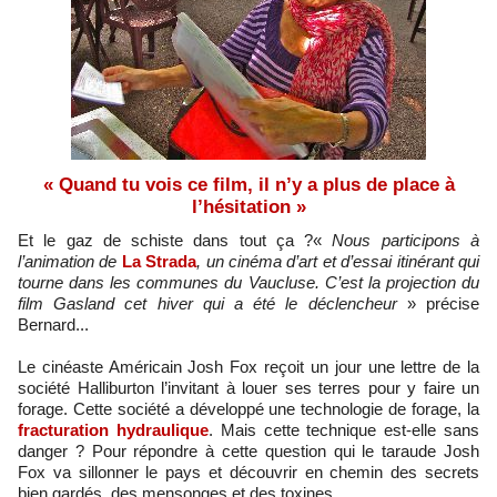
« Quand tu vois ce film, il n’y a plus de place à
l’hésitation »
Et le gaz de schiste dans tout ça ?«
Nous participons à
l’animation de
La Strada
, un cinéma d’art et d’essai itinérant qui
tourne dans les communes du Vaucluse. C’est la projection du
film Gasland cet hiver qui a été le déclencheur
» précise
Bernard...
Le cinéaste Américain Josh Fox reçoit un jour une lettre de la
société Halliburton l’invitant à louer ses terres pour y faire un
forage. Cette société a développé une technologie de forage, la
fracturation hydraulique
. Mais cette technique est-elle sans
danger ? Pour répondre à cette question qui le taraude Josh
Fox va sillonner le pays et découvrir en chemin des secrets
bien gardés, des mensonges et des toxines…