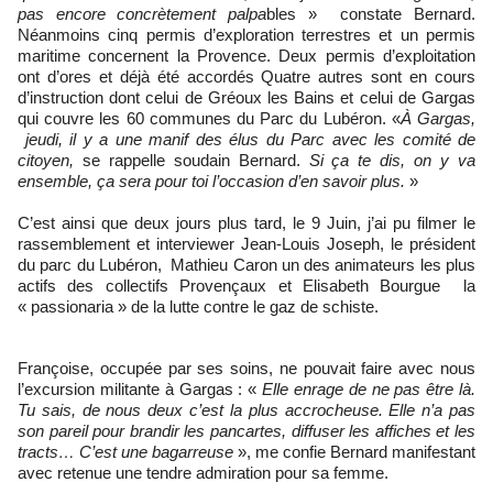
pas encore concrètement palpa
bles » constate Bernard.
Néanmoins cinq permis d’exploration terrestres et un permis
maritime concernent la Provence. Deux permis d’exploitation
ont d’ores et déjà été accordés Quatre autres sont en cours
d’instruction dont celui de Gréoux les Bains et celui de Gargas
qui couvre les 60 communes du Parc du Lubéron. «
À Gargas,
jeudi, il y a une manif des élus du Parc avec les comité de
citoyen,
se rappelle soudain Bernard.
Si ça te dis, on y va
ensemble, ça sera pour toi l’occasion d’en savoir plus.
»
C’est ainsi que deux jours plus tard, le 9 Juin, j’ai pu filmer le
rassemblement et interviewer Jean-Louis Joseph, le président
du parc du Lubéron, Mathieu Caron un des animateurs les plus
actifs des collectifs Provençaux et Elisabeth Bourgue la
« passionaria » de la lutte contre le gaz de schiste.
Françoise, occupée par ses soins, ne pouvait faire avec nous
l’excursion militante à Gargas : «
Elle enrage de ne pas être là.
Tu sais, de nous deux c’est la plus accrocheuse. Elle n’a pas
son pareil pour brandir les pancartes, diffuser les affiches et les
tracts… C’est une bagarreuse
», me confie Bernard manifestant
avec retenue une tendre admiration pour sa femme.