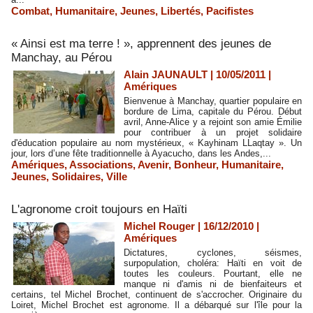
Combat
,
Humanitaire
,
Jeunes
,
Libertés
,
Pacifistes
« Ainsi est ma terre ! », apprennent des jeunes de
Manchay, au Pérou
Alain JAUNAULT | 10/05/2011
|
Amériques
Bienvenue à Manchay, quartier populaire en
bordure de Lima, capitale du Pérou. Début
avril, Anne-Alice y a rejoint son amie Émilie
pour contribuer à un projet solidaire
d'éducation populaire au nom mystérieux, « Kayhinam LLaqtay ». Un
jour, lors d’une fête traditionnelle à Ayacucho, dans les Andes,...
Amériques
,
Associations
,
Avenir
,
Bonheur
,
Humanitaire
,
Jeunes
,
Solidaires
,
Ville
L'agronome croit toujours en Haïti
Michel Rouger | 16/12/2010
|
Amériques
Dictatures, cyclones, séismes,
surpopulation, choléra: Haïti en voit de
toutes les couleurs. Pourtant, elle ne
manque ni d'amis ni de bienfaiteurs et
certains, tel Michel Brochet, continuent de s'accrocher. Originaire du
Loiret, Michel Brochet est agronome. Il a débarqué sur l'île pour la