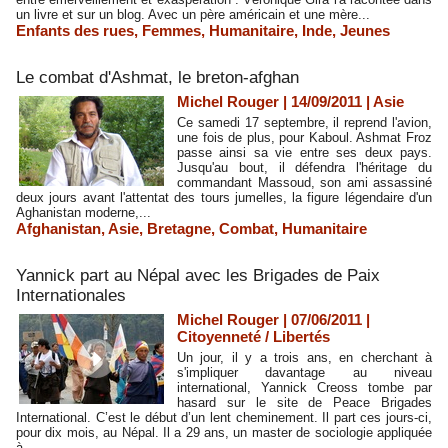
un livre et sur un blog. Avec un père américain et une mère...
Enfants des rues
,
Femmes
,
Humanitaire
,
Inde
,
Jeunes
Le combat d'Ashmat, le breton-afghan
Michel Rouger | 14/09/2011
|
Asie
Ce samedi 17 septembre, il reprend l'avion,
une fois de plus, pour Kaboul. Ashmat Froz
passe ainsi sa vie entre ses deux pays.
Jusqu'au bout, il défendra l'héritage du
commandant Massoud, son ami assassiné
deux jours avant l'attentat des tours jumelles, la figure légendaire d'un
Aghanistan moderne,...
Afghanistan
,
Asie
,
Bretagne
,
Combat
,
Humanitaire
Yannick part au Népal avec les Brigades de Paix
Internationales
Michel Rouger | 07/06/2011
|
Citoyenneté / Libertés
Un jour, il y a trois ans, en cherchant à
s'impliquer davantage au niveau
international, Yannick Creoss tombe par
hasard sur le site de Peace Brigades
International. C’est le début d’un lent cheminement. Il part ces jours-ci,
pour dix mois, au Népal. Il a 29 ans, un master de sociologie appliquée
à...