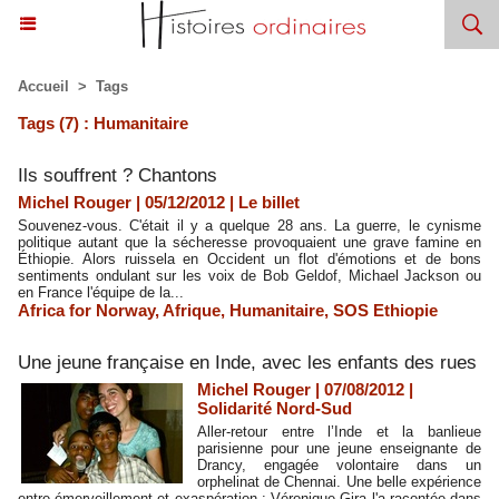
Accueil
>
Tags
Tags (7) : Humanitaire
Ils souffrent ? Chantons
Michel Rouger | 05/12/2012
|
Le billet
Souvenez-vous. C'était il y a quelque 28 ans. La guerre, le cynisme
politique autant que la sécheresse provoquaient une grave famine en
Éthiopie. Alors ruissela en Occident un flot d'émotions et de bons
sentiments ondulant sur les voix de Bob Geldof, Michael Jackson ou
en France l'équipe de la...
Africa for Norway
,
Afrique
,
Humanitaire
,
SOS Ethiopie
Une jeune française en Inde, avec les enfants des rues
Michel Rouger | 07/08/2012
|
Solidarité Nord-Sud
Aller-retour entre l’Inde et la banlieue
parisienne pour une jeune enseignante de
Drancy, engagée volontaire dans un
orphelinat de Chennai. Une belle expérience
entre émerveillement et exaspération : Véronique Gira l'a racontée dans