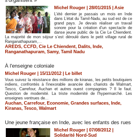
s'organisent »
Michel Rouger | 28/01/2015
|
Asie
L’été dernier je passais un mois en Inde
dans L’état du Tamil-Nadu, au sud est de ce
grand pays. Je devais réaliser un travail
sonore pour la création d’un spectacle de
danse jeune public de la Cie Le Chiendent.
La majorité de mon séjour s’est déroulé dans le petit village rural de
Ranganathapuram,...
AREDS
,
CCFD
,
Cie Le Chiendent
,
Dalits
,
Inde
,
Ranganathapuram
,
Samy
,
Tamil Nadu
À l'enseigne coloniale
Michel Rouger | 15/11/2012
|
Le billet
Vous suivez la résistance des millions de kiranas, les petits boutiquiers
indiens, confrontés à l'inexorable avancée des chariots de Walmart,
Tesco, Carrefour, Auchan et autres ouest compagnies ? Il le faut.
Question de modernité. La triste modernité de l'hypermarché. Les
enseignes ventrues de...
Auchan
,
Carrefour
,
Economie
,
Grandes surfaces
,
Inde
,
Kiranas
,
Tesco
,
Walmart
Une jeune française en Inde, avec les enfants des rues
Michel Rouger | 07/08/2012
|
Solidarité Nord-Sud