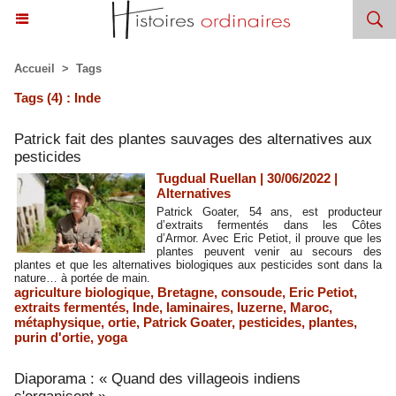
Accueil
>
Tags
Tags (4) : Inde
Patrick fait des plantes sauvages des alternatives aux
pesticides
Tugdual Ruellan | 30/06/2022
|
Alternatives
Patrick Goater, 54 ans, est producteur
d’extraits fermentés dans les Côtes
d’Armor. Avec Eric Petiot, il prouve que les
plantes peuvent venir au secours des
plantes et que les alternatives biologiques aux pesticides sont dans la
nature… à portée de main.
agriculture biologique
,
Bretagne
,
consoude
,
Eric Petiot
,
extraits fermentés
,
Inde
,
laminaires
,
luzerne
,
Maroc
,
métaphysique
,
ortie
,
Patrick Goater
,
pesticides
,
plantes
,
purin d'ortie
,
yoga
Diaporama : « Quand des villageois indiens