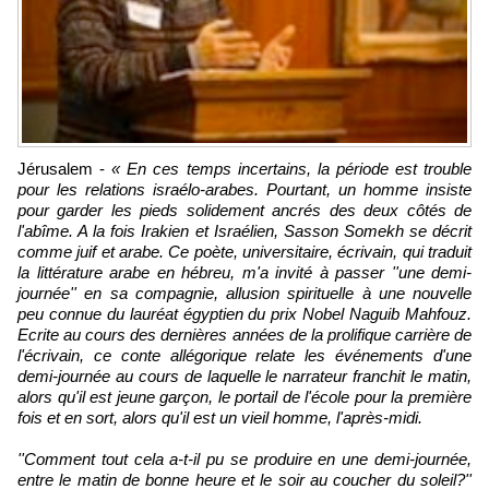
Jérusalem -
« En ces temps incertains, la période est trouble
pour les relations israélo-arabes. Pourtant, un homme insiste
pour garder les pieds solidement ancrés des deux côtés de
l'abîme. A la fois Irakien et Israélien, Sasson Somekh se décrit
comme juif et arabe. Ce poète, universitaire, écrivain, qui traduit
la littérature arabe en hébreu, m'a invité à passer ''une demi-
journée'' en sa compagnie, allusion spirituelle à une nouvelle
peu connue du lauréat égyptien du prix Nobel Naguib Mahfouz.
Ecrite au cours des dernières années de la prolifique carrière de
l'écrivain, ce conte allégorique relate les événements d'une
demi-journée au cours de laquelle le narrateur franchit le matin,
alors qu'il est jeune garçon, le portail de l'école pour la première
fois et en sort, alors qu'il est un vieil homme, l'après-midi.
''Comment tout cela a-t-il pu se produire en une demi-journée,
entre le matin de bonne heure et le soir au coucher du soleil?''