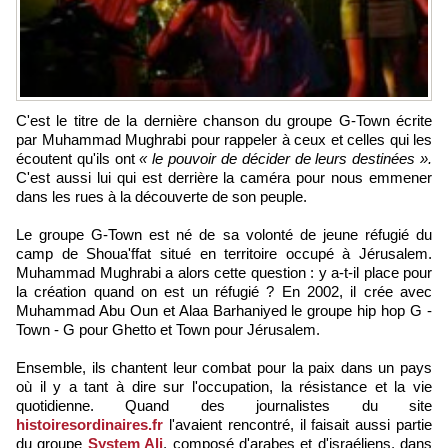
C'est le titre de la dernière chanson du groupe G-Town écrite
par Muhammad Mughrabi pour rappeler à ceux et celles qui les
écoutent qu'ils ont
« le pouvoir de décider de leurs destinées ».
C'est aussi lui qui est derrière la caméra pour nous emmener
dans les rues à la découverte de son peuple.
Le groupe G-Town est né de sa volonté de jeune réfugié du
camp de Shoua'ffat situé en territoire occupé à Jérusalem.
Muhammad Mughrabi a alors cette question : y a-t-il place pour
la création quand on est un réfugié ? En 2002, il crée avec
Muhammad Abu Oun et Alaa Barhaniyed le groupe hip hop G -
Town - G pour Ghetto et Town pour Jérusalem.
Ensemble, ils chantent leur combat pour la paix dans un pays
où il y a tant à dire sur l'occupation, la résistance et la vie
quotidienne. Quand des journalistes du site
histoiresordinaires.fr
l'avaient rencontré, il faisait aussi partie
du groupe
System Ali
, composé d'arabes et d'israéliens, dans