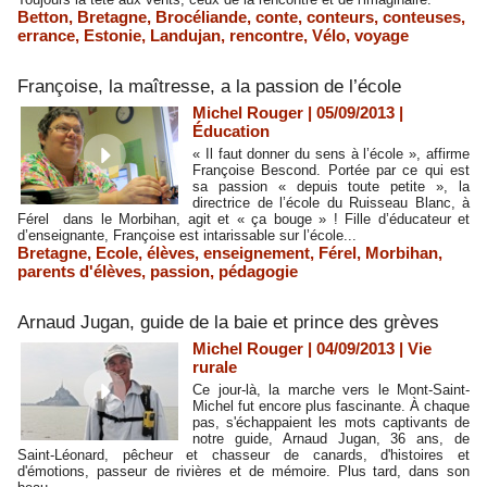
Betton
,
Bretagne
,
Brocéliande
,
conte
,
conteurs
,
conteuses
,
errance
,
Estonie
,
Landujan
,
rencontre
,
Vélo
,
voyage
Françoise, la maîtresse, a la passion de l’école
Michel Rouger | 05/09/2013
|
Éducation
« Il faut donner du sens à l’école », affirme
Françoise Bescond. Portée par ce qui est
sa passion « depuis toute petite », la
directrice de l’école du Ruisseau Blanc, à
Férel dans le Morbihan, agit et « ça bouge » ! Fille d’éducateur et
d’enseignante, Françoise est intarissable sur l’école...
Bretagne
,
Ecole
,
élèves
,
enseignement
,
Férel
,
Morbihan
,
parents d'élèves
,
passion
,
pédagogie
Arnaud Jugan, guide de la baie et prince des grèves
Michel Rouger | 04/09/2013
|
Vie
rurale
Ce jour-là, la marche vers le Mont-Saint-
Michel fut encore plus fascinante. À chaque
pas, s'échappaient les mots captivants de
notre guide, Arnaud Jugan, 36 ans, de
Saint-Léonard, pêcheur et chasseur de canards, d'histoires et
d'émotions, passeur de rivières et de mémoire. Plus tard, dans son