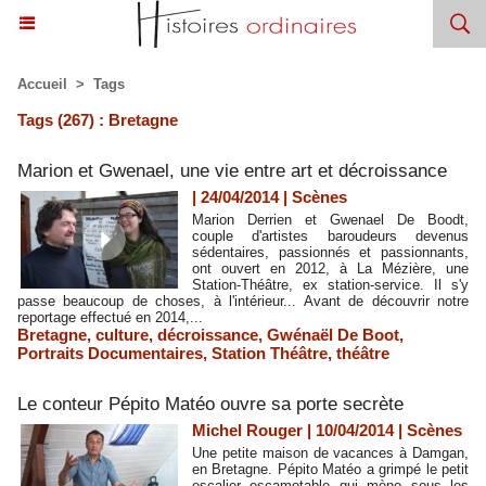
Accueil
>
Tags
Tags (267) : Bretagne
Marion et Gwenael, une vie entre art et décroissance
| 24/04/2014
|
Scènes
Marion Derrien et Gwenael De Boodt,
couple d'artistes baroudeurs devenus
sédentaires, passionnés et passionnants,
ont ouvert en 2012, à La Mézière, une
Station-Théâtre, ex station-service. Il s'y
passe beaucoup de choses, à l'intérieur... Avant de découvrir notre
reportage effectué en 2014,...
Bretagne
,
culture
,
décroissance
,
Gwénaël De Boot
,
Portraits Documentaires
,
Station Théâtre
,
théâtre
Le conteur Pépito Matéo ouvre sa porte secrète
Michel Rouger | 10/04/2014
|
Scènes
Une petite maison de vacances à Damgan,
en Bretagne. Pépito Matéo a grimpé le petit
escalier escamotable qui mène sous les