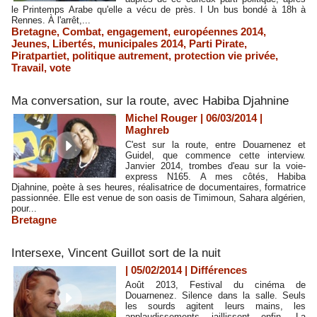
le Printemps Arabe qu'elle a vécu de près. I Un bus bondé à 18h à
Rennes. À l'arrêt,...
Bretagne
,
Combat
,
engagement
,
européennes 2014
,
Jeunes
,
Libertés
,
municipales 2014
,
Parti Pirate
,
Piratpartiet
,
politique autrement
,
protection vie privée
,
Travail
,
vote
Ma conversation, sur la route, avec Habiba Djahnine
Michel Rouger | 06/03/2014
|
Maghreb
C'est sur la route, entre Douarnenez et
Guidel, que commence cette interview.
Janvier 2014, trombes d'eau sur la voie-
express N165. A mes côtés, Habiba
Djahnine, poète à ses heures, réalisatrice de documentaires, formatrice
passionnée. Elle est venue de son oasis de Timimoun, Sahara algérien,
pour...
Bretagne
Intersexe, Vincent Guillot sort de la nuit
| 05/02/2014
|
Différences
Août 2013, Festival du cinéma de
Douarnenez. Silence dans la salle. Seuls
les sourds agitent leurs mains, les
applaudissements jaillissent enfin. La