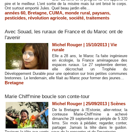
pire et le meilleur. L'ont sortie de la misère mais lui ont brisé le corps.
Ont surtout emporté Jules. Quel beau jardin elle...
années 60
,
Bretagne
,
CUMA
,
monde rural
,
paysans
,
pesticides
,
révolution agricole
,
société
,
traitements
Avec Souad, les ruraux de France et du Maroc ont de
l'avenir
Michel Rouger | 15/10/2013
|
Vie
rurale
Elle a 28 ans, le Maroc l'a faite ingénieure
en écologie, la France aménageuse des
espaces ruraux. Le 27 septembre dernier,
elle décrochait un Trophée du
Développement Durable pour une opération sur trois petites communes
bretonnes. Le lendemain, elle filait au Maroc pour former des jeunes...
Bretagne
Marie Chiff'mine boucle son conte-tour
Michel Rouger | 25/09/2013
|
Scènes
De la Bretagne à l'Estonie, aller-retour, la
conteuse Marie-Chiff'mine a achevé
dimanche 29 septembre un périple de 5 320
kms. Six mois à pédaler, regarder, conter,
partager. Jamais la tête dans le guidon.
Toujours la tête aux vents, ceux de la rencontre et de l'imaginaire.