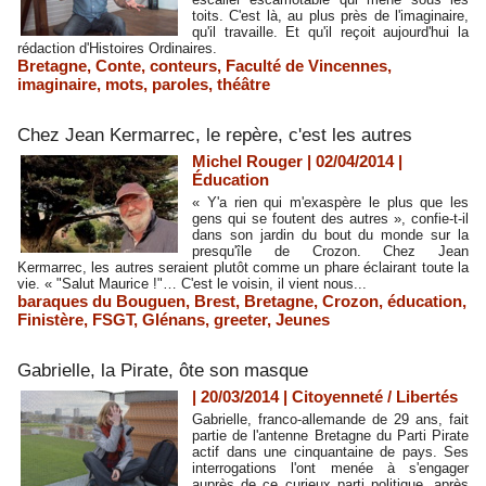
toits. C'est là, au plus près de l'imaginaire,
qu'il travaille. Et qu'il reçoit aujourd'hui la
rédaction d'Histoires Ordinaires.
Bretagne
,
Conte
,
conteurs
,
Faculté de Vincennes
,
imaginaire
,
mots
,
paroles
,
théâtre
Chez Jean Kermarrec, le repère, c'est les autres
Michel Rouger | 02/04/2014
|
Éducation
« Y'a rien qui m'exaspère le plus que les
gens qui se foutent des autres », confie-t-il
dans son jardin du bout du monde sur la
presqu'île de Crozon. Chez Jean
Kermarrec, les autres seraient plutôt comme un phare éclairant toute la
vie. « "Salut Maurice !"… C'est le voisin, il vient nous...
baraques du Bouguen
,
Brest
,
Bretagne
,
Crozon
,
éducation
,
Finistère
,
FSGT
,
Glénans
,
greeter
,
Jeunes
Gabrielle, la Pirate, ôte son masque
| 20/03/2014
|
Citoyenneté / Libertés
Gabrielle, franco-allemande de 29 ans, fait
partie de l'antenne Bretagne du Parti Pirate
actif dans une cinquantaine de pays. Ses
interrogations l'ont menée à s'engager
auprès de ce curieux parti politique, après