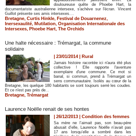
douloureuse quête de Phoebe Hart, la
documentariste australienne intersexe, s'achève sur l'écran. Vincent
Guillot présente ses amis intersexes....
Bretagne
,
Curtis Hinkle
,
Festival de Douarnenez
,
Inersexaulité
,
Mutilation
,
Organisation Internationale des
Intersexes
,
Phoebe Hart
,
The Orchids
Une halte nécessaire : Trémargat, la commune
solidaire
| 23/01/2014
|
Rural
Jamais histoire racontée ici n'aura été plus
collective ! Elle rapporte l'aventure
exemplaire d'une commune. Ce mot si
banal, si commun, prend à Trémargat un
sens communautaire. Isolés au cœur de la
Bretagne, les quelque 180 habitants se sont toujours serré les coudes.
Et ce n'est pas près de...
Bretagne
,
Trémargat
Laurence Noëlle renait de ses hontes
| 26/12/2013
|
Condition des femmes
Sa mère ne l’aimait pas, son beau-père
abusait d’elle, Laurence Noëlle n’avait pas
17 ans lorsqu’elle a sombré dans les