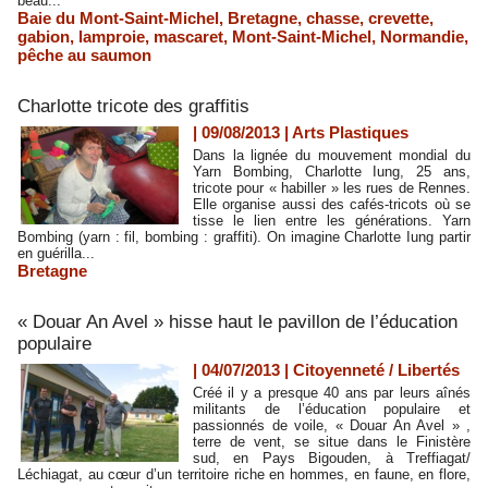
beau...
Baie du Mont-Saint-Michel
,
Bretagne
,
chasse
,
crevette
,
gabion
,
lamproie
,
mascaret
,
Mont-Saint-Michel
,
Normandie
,
pêche au saumon
Charlotte tricote des graffitis
| 09/08/2013
|
Arts Plastiques
Dans la lignée du mouvement mondial du
Yarn Bombing, Charlotte Iung, 25 ans,
tricote pour « habiller » les rues de Rennes.
Elle organise aussi des cafés-tricots où se
tisse le lien entre les générations. Yarn
Bombing (yarn : fil, bombing : graffiti). On imagine Charlotte Iung partir
en guérilla...
Bretagne
« Douar An Avel » hisse haut le pavillon de l’éducation
populaire
| 04/07/2013
|
Citoyenneté / Libertés
Créé il y a presque 40 ans par leurs aînés
militants de l’éducation populaire et
passionnés de voile, « Douar An Avel » ,
terre de vent, se situe dans le Finistère
sud, en Pays Bigouden, à Treffiagat/
Léchiagat, au cœur d’un territoire riche en hommes, en faune, en flore,