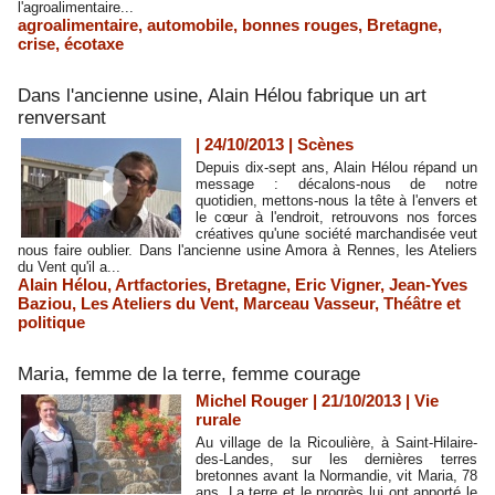
l'agroalimentaire...
agroalimentaire
,
automobile
,
bonnes rouges
,
Bretagne
,
crise
,
écotaxe
Dans l'ancienne usine, Alain Hélou fabrique un art
renversant
| 24/10/2013
|
Scènes
Depuis dix-sept ans, Alain Hélou répand un
message : décalons-nous de notre
quotidien, mettons-nous la tête à l'envers et
le cœur à l'endroit, retrouvons nos forces
créatives qu'une société marchandisée veut
nous faire oublier. Dans l'ancienne usine Amora à Rennes, les Ateliers
du Vent qu'il a...
Alain Hélou
,
Artfactories
,
Bretagne
,
Eric Vigner
,
Jean-Yves
Baziou
,
Les Ateliers du Vent
,
Marceau Vasseur
,
Théâtre et
politique
Maria, femme de la terre, femme courage
Michel Rouger | 21/10/2013
|
Vie
rurale
Au village de la Ricoulière, à Saint-Hilaire-
des-Landes, sur les dernières terres
bretonnes avant la Normandie, vit Maria, 78
ans. La terre et le progrès lui ont apporté le