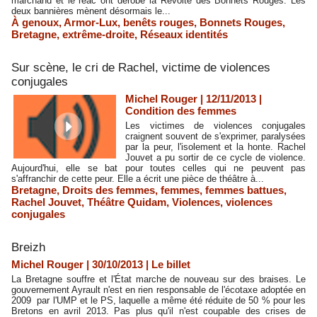
marchand et le réac ont dérobé la Révolte des Bonnets Rouges. Les
deux bannières mènent désormais le...
À genoux
,
Armor-Lux
,
benêts rouges
,
Bonnets Rouges
,
Bretagne
,
extrême-droite
,
Réseaux identités
Sur scène, le cri de Rachel, victime de violences
conjugales
Michel Rouger | 12/11/2013
|
Condition des femmes
Les victimes de violences conjugales
craignent souvent de s'exprimer, paralysées
par la peur, l'isolement et la honte. Rachel
Jouvet a pu sortir de ce cycle de violence.
Aujourd'hui, elle se bat pour toutes celles qui ne peuvent pas
s'affranchir de cette peur. Elle a écrit une pièce de théâtre à...
Bretagne
,
Droits des femmes
,
femmes
,
femmes battues
,
Rachel Jouvet
,
Théâtre Quidam
,
Violences
,
violences
conjugales
Breizh
Michel Rouger | 30/10/2013
|
Le billet
La Bretagne souffre et l'État marche de nouveau sur des braises. Le
gouvernement Ayrault n'est en rien responsable de l'écotaxe adoptée en
2009 par l'UMP et le PS, laquelle a même été réduite de 50 % pour les
Bretons en avril 2013. Pas plus qu'il n'est coupable des crises de