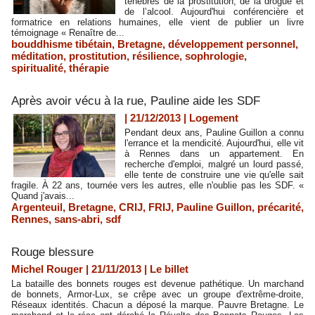
ténèbres de la prostitution, de la drogue et
de l’alcool. Aujourd'hui conférencière et
formatrice en relations humaines, elle vient de publier un livre
témoignage « Renaître de...
bouddhisme tibétain
,
Bretagne
,
développement personnel
,
méditation
,
prostitution
,
résilience
,
sophrologie
,
spiritualité
,
thérapie
Après avoir vécu à la rue, Pauline aide les SDF
| 21/12/2013
|
Logement
Pendant deux ans, Pauline Guillon a connu
l'errance et la mendicité. Aujourd'hui, elle vit
à Rennes dans un appartement. En
recherche d'emploi, malgré un lourd passé,
elle tente de construire une vie qu'elle sait
fragile. À 22 ans, tournée vers les autres, elle n'oublie pas les SDF. «
Quand j'avais...
Argenteuil
,
Bretagne
,
CRIJ
,
FRIJ
,
Pauline Guillon
,
précarité
,
Rennes
,
sans-abri
,
sdf
Rouge blessure
Michel Rouger | 21/11/2013
|
Le billet
La bataille des bonnets rouges est devenue pathétique. Un marchand
de bonnets, Armor-Lux, se crêpe avec un groupe d'extrême-droite,
Réseaux identités. Chacun a déposé la marque. Pauvre Bretagne. Le