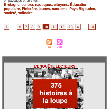
en paysages et en sites...
Bretagne
,
centres nautiques
,
citoyens
,
Éducation
populaire
,
Finistère
,
jeunes
,
nautisme
,
Pays Bigouden
,
société
,
solidaire
1
...
«
7
8
9
10
11
12
13
»
...
14
L'ENQUÊTE LECTEURS