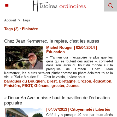
Accueil
>
Tags
Tags (2) : Finistère
Chez Jean Kermarrec, le repère, c'est les autres
Michel Rouger | 02/04/2014
|
Éducation
« Y'a rien qui m'exaspère le plus que les
gens qui se foutent des autres », confie-t-il
dans son jardin du bout du monde sur la
presqu'île de Crozon. Chez Jean
Kermarrec, les autres seraient plutôt comme un phare éclairant toute la
vie. « "Salut Maurice !"… C'est le voisin, il vient nous...
baraques du Bouguen
,
Brest
,
Bretagne
,
Crozon
,
éducation
,
Finistère
,
FSGT
,
Glénans
,
greeter
,
Jeunes
« Douar An Avel » hisse haut le pavillon de l’éducation
populaire
| 04/07/2013
|
Citoyenneté / Libertés
Créé il y a presque 40 ans par leurs aînés