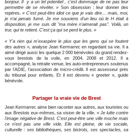
bonjour. Il y a un tel potentiel , c'est dommage de ne pas leur
permettre de se révéler. »
S
on obsession : leur donner des
repères.
« C'est peut-être idiot ce que je vais dire
…
mais, moi,
je n'ai jamais fumé. Je me souviens d'un lieu où le H était à
disposition, je me suis dit "ma mère n'aimerait pas". Voilà, un
truc qui te retient. C'est ça qui se perd le plus. »
« Y'a rien qui m'exaspère le plus que les gens qui se foutent
des autres »,
analyse Jean Kermarrec en regardant sa vie. Il a
aimé dirigé aussi les quelque 2 000 bénévoles du grand rendez-
vous brestois de la voile, en 2004, 2008 et 2012. Il a
accompagné, la retraite venue, les auto-entrepreneurs soutenus
par l'ADIE, l'association de micro-crédit. Il est assesseur près
du tribunal pour enfants. Et il est devenu « greeter », guide
bénévole.
Partager la vraie vie de Brest
Jean Kermarrec aime bien raconter aux autres, aux touristes ou
aux Brestois eux-mêmes, sa vision de la ville.
« Je lutte contre
l'image négative de Brest. C'est peut-être une ville moche mais
ce n'est pas une ville vide. Elle est pleine, de vie sociale,
culturelle : ses bibliothèques, ses bistrots, ses spectacles, sa