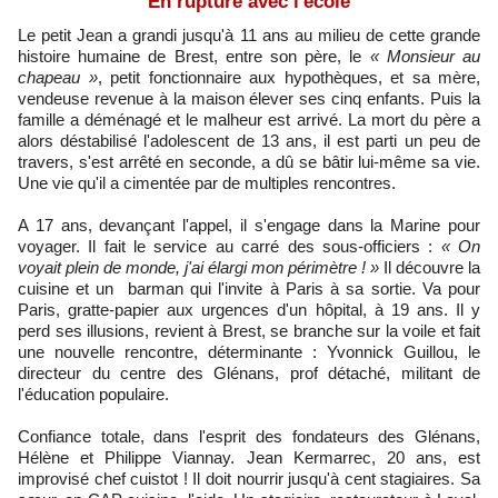
En rupture avec l'école
Le petit Jean a grandi jusqu'à 11 ans au milieu de cette grande
histoire humaine de Brest, entre son père, le
« Monsieur au
chapeau »
, petit fonctionnaire aux hypothèques, et sa mère,
vendeuse revenue à la maison élever ses cinq enfants. Puis la
famille a déménagé et le malheur est arrivé. La mort du père a
alors déstabilisé l'adolescent de 13 ans, il est parti un peu de
travers, s'est arrêté en seconde, a dû se bâtir lui-même sa vie.
Une vie qu'il a cimentée par de multiples rencontres.
A 17 ans, devançant l'appel, il s'engage dans la Marine pour
voyager. Il fait le service au carré des sous-officiers :
« On
voyait plein de monde, j'ai élargi mon périmètre ! »
Il découvre la
cuisine et un barman qui l'invite à Paris à sa sortie. Va pour
Paris, gratte-papier aux urgences d'un hôpital, à 19 ans. Il y
perd ses illusions, revient à Brest, se branche sur la voile et fait
une nouvelle rencontre, déterminante : Yvonnick Guillou, le
directeur du centre des Glénans, prof détaché, militant de
l'éducation populaire.
Confiance totale, dans l'esprit des fondateurs des Glénans,
Hélène et Philippe Viannay. Jean Kermarrec, 20 ans, est
improvisé chef cuistot ! Il doit nourrir jusqu'à cent stagiaires. Sa