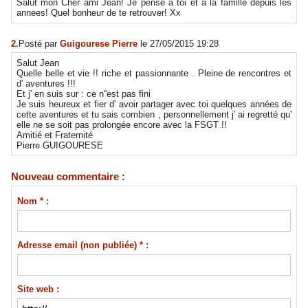
Salut mon Cher ami Jean! Je pense a toi et a la famille depuis les
annees! Quel bonheur de te retrouver! Xx
2.
Posté par
Guigourese Pierre
le 27/05/2015 19:28
Salut Jean
Quelle belle et vie !! riche et passionnante . Pleine de rencontres et
d' aventures !!!
Et j' en suis sur : ce n''est pas fini
Je suis heureux et fier d' avoir partager avec toi quelques années de
cette aventures et tu sais combien , personnellement j' ai regretté qu'
elle ne se soit pas prolongée encore avec la FSGT !!
Amitié et Fraternité
Pierre GUIGOURESE
Nouveau commentaire :
Nom * :
Adresse email (non publiée) * :
Site web :