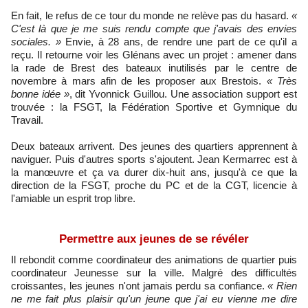
En fait, le refus de ce tour du monde ne relève pas du hasard.
«
C'est là que je me suis rendu compte que j'avais des envies
sociales. »
Envie, à 28 ans, de rendre une part de ce qu'il a
reçu. Il retourne voir les Glénans avec un projet : amener dans
la rade de Brest des bateaux inutilisés par le centre de
novembre à mars afin de les proposer aux Brestois.
« Très
bonne idée »
, dit Yvonnick Guillou. Une association support est
trouvée : la FSGT, la Fédération Sportive et Gymnique du
Travail.
Deux bateaux arrivent. Des jeunes des quartiers apprennent à
naviguer. Puis d'autres sports s'ajoutent. Jean Kermarrec est à
la manœuvre et ça va durer dix-huit ans, jusqu'à ce que la
direction de la FSGT, proche du PC et de la CGT, licencie à
l'amiable un esprit trop libre.
Permettre aux jeunes de se révéler
Il rebondit comme coordinateur des animations de quartier puis
coordinateur Jeunesse sur la ville.
Malgré des difficultés
croissantes, les jeunes n'ont jamais perdu sa confiance.
« Rien
ne me fait plus plaisir qu'un jeune que j'ai eu vienne me dire