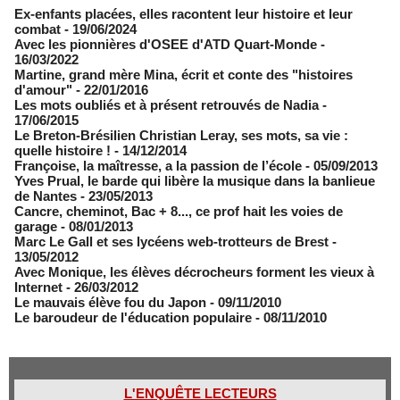
Ex-enfants placées, elles racontent leur histoire et leur
combat
- 19/06/2024
Avec les pionnières d'OSEE d'ATD Quart-Monde
-
16/03/2022
Martine, grand mère Mina, écrit et conte des "histoires
d'amour"
- 22/01/2016
Les mots oubliés et à présent retrouvés de Nadia
-
17/06/2015
Le Breton-Brésilien Christian Leray, ses mots, sa vie :
quelle histoire !
- 14/12/2014
Françoise, la maîtresse, a la passion de l’école
- 05/09/2013
Yves Prual, le barde qui libère la musique dans la banlieue
de Nantes
- 23/05/2013
Cancre, cheminot, Bac + 8..., ce prof hait les voies de
garage
- 08/01/2013
Marc Le Gall et ses lycéens web-trotteurs de Brest
-
13/05/2012
Avec Monique, les élèves décrocheurs forment les vieux à
Internet
- 26/03/2012
Le mauvais élève fou du Japon
- 09/11/2010
Le baroudeur de l'éducation populaire
- 08/11/2010
L'ENQUÊTE LECTEURS