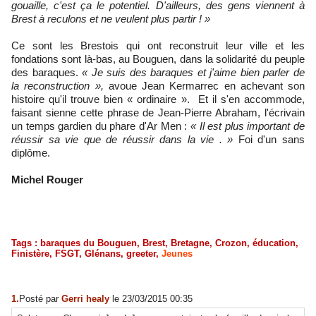
gouaille, c'est ça le potentiel. D'ailleurs, des gens viennent à
Brest à reculons et ne veulent plus partir ! »
Ce sont les Brestois qui ont reconstruit leur ville et les
fondations sont là-bas, au Bouguen, dans la solidarité du peuple
des baraques.
« Je suis des baraques et j'aime bien parler de
la reconstruction »,
avoue Jean Kermarrec en achevant son
histoire qu'il trouve bien « ordinaire ». Et il s'en accommode,
faisant sienne cette phrase de Jean-Pierre Abraham, l'écrivain
un temps gardien du phare d'Ar Men :
« Il est plus important de
réussir sa vie que de réussir dans la vie . »
Foi d'un sans
diplôme.
Michel Rouger
Tags
:
baraques du Bouguen
,
Brest
,
Bretagne
,
Crozon
,
éducation
,
Finistère
,
FSGT
,
Glénans
,
greeter
,
Jeunes
1.
Posté par
Gerri healy
le 23/03/2015 00:35