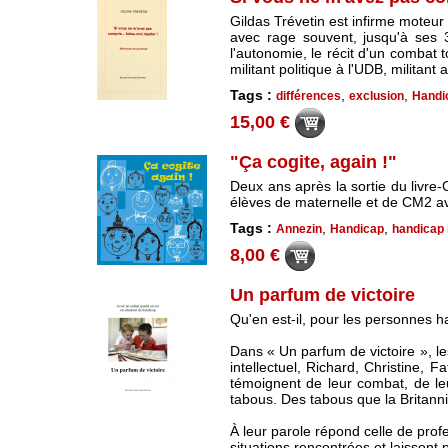
Gildas Trévetin est infirme moteur 
avec rage souvent, jusqu'à ses 
l'autonomie, le récit d'un combat t
militant politique à l'UDB, militant 
Tags :
,
,
différences
exclusion
Handi
15,00 €
"Ça cogite, again !"
Deux ans après la sortie du livre-
élèves de maternelle et de CM2 a
Tags :
,
,
Annezin
Handicap
handicap i
8,00 €
Un parfum de victoire
Qu'en est-il, pour les personnes h
Dans « Un parfum de victoire », l
intellectuel, Richard, Christine, F
témoignent de leur combat, de le
tabous. Des tabous que la Britanniq
À leur parole répond celle de prof
situations rencontrées et laissent p