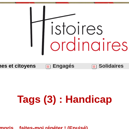
nes et citoyens
Engagés
Solidaires
Tags (3) : Handicap
pris... faites-moi répéter ! (Epuisé)