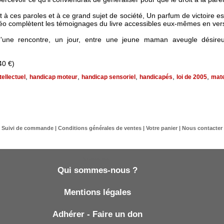
 à ces paroles et à ce grand sujet de société, Un parfum de victoire est
idéo complètent les témoignages du livre accessibles eux-mêmes en ver
'une rencontre, un jour, entre une jeune maman aveugle désireuse
40 €)
,
,
,
,
,
tellectuel
handicap moteur
handicap sensoriel
handicapés
loi de 2005
mate
Suivi de commande
|
Conditions générales de ventes
|
Votre panier
|
Nous contacter
Qui sommes-nous ?
Qui sommes-nous ?
Mentions légales
Adhérer - Faire un don