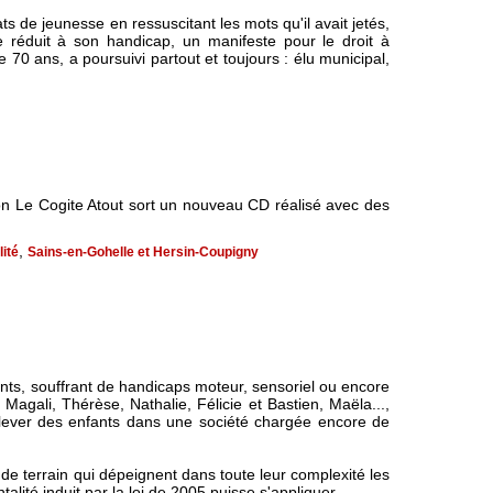
ts de jeunesse en ressuscitant les mots qu'il avait jetés,
 réduit à son handicap, un manifeste pour le droit à
e 70 ans, a poursuivi partout et toujours : élu municipal,
tion Le Cogite Atout sort un nouveau CD réalisé avec des
,
lité
Sains-en-Gohelle et Hersin-Coupigny
nts, souffrant de handicaps moteur, sensoriel ou encore
 Magali, Thérèse, Nathalie, Félicie et Bastien, Maëla...,
 élever des enfants dans une société chargée encore de
de terrain qui dépeignent dans toute leur complexité les
talité induit par la loi de 2005 puisse s'appliquer.