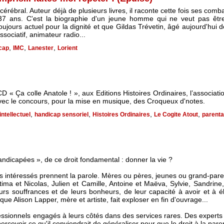
cérébral. Auteur déjà de plusieurs livres, il raconte cette fois ses comba
37 ans. C'est la biographie d'un jeune homme qui ne veut pas être
oujours actuel pour la dignité et que Gildas Trévetin, âgé aujourd'hui d
associatif, animateur radio...
,
,
,
cap
IMC
Lanester
Lorient
CD « Ça colle Anatole ! », aux Editions Histoires Ordinaires, l’associa
vec le concours, pour la mise en musique, des Croqueux d'notes.
,
,
,
,
ntellectuel
handicap sensoriel
Histoires Ordinaires
Le Cogite Atout
parenta
andicapées », de ce droit fondamental : donner la vie ?
es intéressés prennent la parole. Mères ou pères, jeunes ou grand-pare
atima et Nicolas, Julien et Camille, Antoine et Maëva, Sylvie, Sandrine,
urs souffrances et de leurs bonheurs, de leur capacité à avoir et à
ue Alison Lapper, mère et artiste, fait exploser en fin d'ouvrage...
essionnels engagés à leurs côtés dans des services rares. Des experts 
ercevoir ce qu'il conviendrait de généraliser pour que le droit à la paren