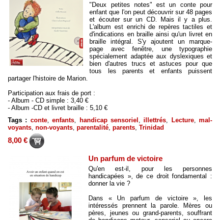
"Deux petites notes" est un conte pour
enfant que l'on peut découvrir sur 48 pages
et écouter sur un CD. Mais il y a plus.
L'album est enrichi de repères tactiles et
d'indications en braille ainsi qu'un livret en
braille intégral. S'y ajoutent un marque-
page avec fenêtre, une typographie
spécialement adaptée aux dyslexiques et
bien d'autres trucs et astuces pour que
tous les parents et enfants puissent
partager l'histoire de Marion.
Participation aux frais de port :
- Album - CD simple : 3,40 €
- Album -CD et livret braille : 5,10 €
Tags :
conte
,
enfants
,
handicap sensoriel
,
illettrés
,
Lecture
,
mal-
voyants
,
non-voyants
,
parentalité
,
parents
,
Trinidad
8,00 €
Un parfum de victoire
Qu'en est-il, pour les personnes
handicapées », de ce droit fondamental :
donner la vie ?
Dans « Un parfum de victoire », les
intéressés prennent la parole. Mères ou
pères, jeunes ou grand-parents, souffrant