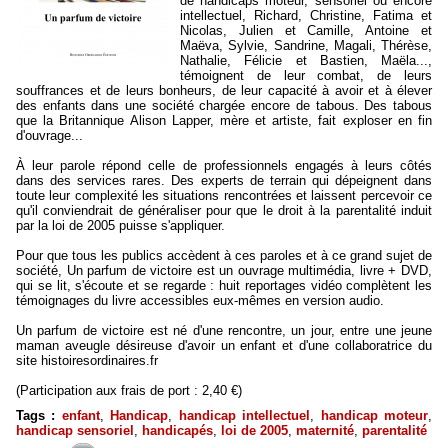
de handicaps moteur, sensoriel ou encore
intellectuel, Richard, Christine, Fatima et
Nicolas, Julien et Camille, Antoine et
Maëva, Sylvie, Sandrine, Magali, Thérèse,
Nathalie, Félicie et Bastien, Maëla...,
témoignent de leur combat, de leurs
souffrances et de leurs bonheurs, de leur capacité à avoir et à élever
des enfants dans une société chargée encore de tabous. Des tabous
que la Britannique Alison Lapper, mère et artiste, fait exploser en fin
d'ouvrage...
À leur parole répond celle de professionnels engagés à leurs côtés
dans des services rares. Des experts de terrain qui dépeignent dans
toute leur complexité les situations rencontrées et laissent percevoir ce
qu'il conviendrait de généraliser pour que le droit à la parentalité induit
par la loi de 2005 puisse s'appliquer.
Pour que tous les publics accèdent à ces paroles et à ce grand sujet de
société, Un parfum de victoire est un ouvrage multimédia, livre + DVD,
qui se lit, s'écoute et se regarde : huit reportages vidéo complètent les
témoignages du livre accessibles eux-mêmes en version audio.
Un parfum de victoire est né d'une rencontre, un jour, entre une jeune
maman aveugle désireuse d'avoir un enfant et d'une collaboratrice du
site histoiresordinaires.fr
(Participation aux frais de port : 2,40 €)
Tags :
enfant
,
Handicap
,
handicap intellectuel
,
handicap moteur
,
handicap sensoriel
,
handicapés
,
loi de 2005
,
maternité
,
parentalité