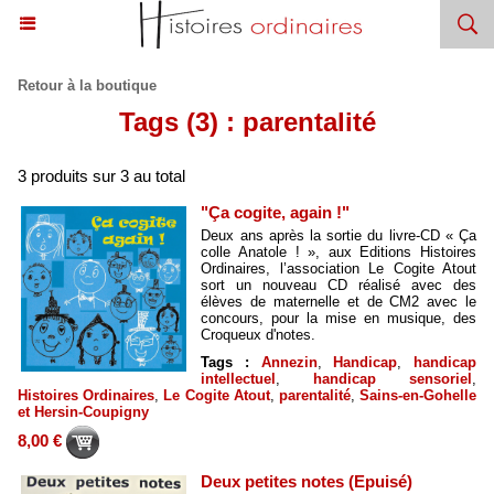
Retour à la boutique
Tags (3) : parentalité
3 produits sur 3 au total
"Ça cogite, again !"
Deux ans après la sortie du livre-CD « Ça
colle Anatole ! », aux Editions Histoires
Ordinaires, l’association Le Cogite Atout
sort un nouveau CD réalisé avec des
élèves de maternelle et de CM2 avec le
concours, pour la mise en musique, des
Croqueux d'notes.
Tags :
Annezin
,
Handicap
,
handicap
intellectuel
,
handicap sensoriel
,
Histoires Ordinaires
,
Le Cogite Atout
,
parentalité
,
Sains-en-Gohelle
et Hersin-Coupigny
8,00 €
Deux petites notes (Epuisé)