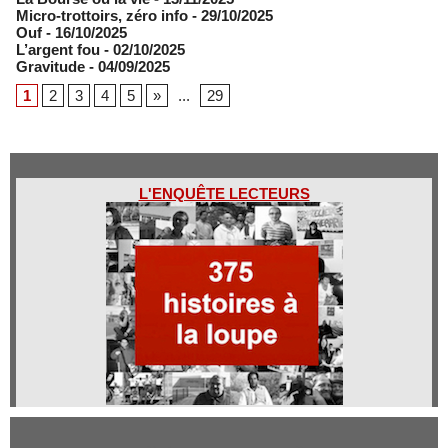
Micro-trottoirs, zéro info
- 29/10/2025
Ouf
- 16/10/2025
L’argent fou
- 02/10/2025
Gravitude
- 04/09/2025
1
2
3
4
5
»
...
29
L'ENQUÊTE LECTEURS