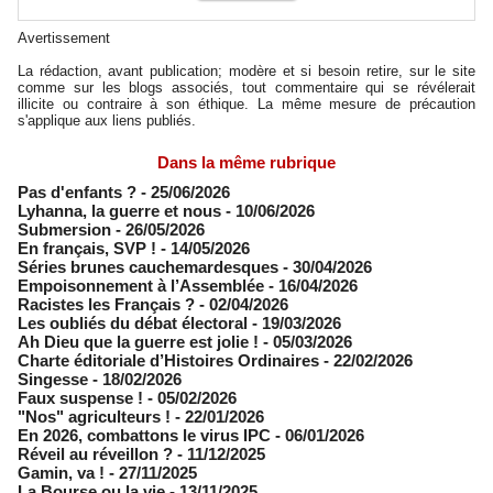
Avertissement
La rédaction, avant publication; modère et si besoin retire, sur le site
comme sur les blogs associés, tout commentaire qui se révélerait
illicite ou contraire à son éthique. La même mesure de précaution
s'applique aux liens publiés.
Dans la même rubrique
Pas d'enfants ?
- 25/06/2026
​Lyhanna, la guerre et nous
- 10/06/2026
Submersion
- 26/05/2026
En français, SVP !
- 14/05/2026
​Séries brunes cauchemardesques
- 30/04/2026
Empoisonnement à l’Assemblée­
- 16/04/2026
Racistes les Français ?
- 02/04/2026
​Les oubliés du débat électoral
- 19/03/2026
Ah Dieu que la guerre est jolie !
- 05/03/2026
Charte éditoriale d’Histoires Ordinaires
- 22/02/2026
Singesse
- 18/02/2026
Faux suspense !
- 05/02/2026
"Nos" agriculteurs !
- 22/01/2026
En 2026, combattons le virus IPC
- 06/01/2026
Réveil au réveillon ?
- 11/12/2025
Gamin, va !
- 27/11/2025
​La Bourse ou la vie
- 13/11/2025