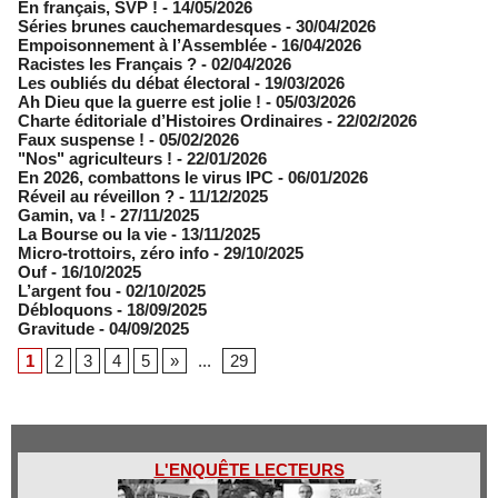
En français, SVP !
- 14/05/2026
​Séries brunes cauchemardesques
- 30/04/2026
Empoisonnement à l’Assemblée­
- 16/04/2026
Racistes les Français ?
- 02/04/2026
​Les oubliés du débat électoral
- 19/03/2026
Ah Dieu que la guerre est jolie !
- 05/03/2026
Charte éditoriale d’Histoires Ordinaires
- 22/02/2026
Faux suspense !
- 05/02/2026
"Nos" agriculteurs !
- 22/01/2026
En 2026, combattons le virus IPC
- 06/01/2026
Réveil au réveillon ?
- 11/12/2025
Gamin, va !
- 27/11/2025
​La Bourse ou la vie
- 13/11/2025
Micro-trottoirs, zéro info
- 29/10/2025
Ouf
- 16/10/2025
L’argent fou
- 02/10/2025
Débloquons
- 18/09/2025
Gravitude
- 04/09/2025
1
2
3
4
5
»
...
29
L'ENQUÊTE LECTEURS