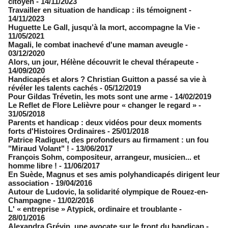
citoyen
- 14/11/2023
Travailler en situation de handicap : ils témoignent
-
14/11/2023
Huguette Le Gall, jusqu’à la mort, accompagne la Vie
-
11/05/2021
Magali, le combat inachevé d'une maman aveugle
-
03/12/2020
Alors, un jour, Hélène découvrit le cheval thérapeute
-
14/09/2020
Handicapés et alors ? Christian Guitton a passé sa vie à
révéler les talents cachés
- 05/12/2019
Pour Gildas Trévetin, les mots sont une arme
- 14/02/2019
Le Reflet de Flore Lelièvre pour « changer le regard »
-
31/05/2018
Parents et handicap : deux vidéos pour deux moments
forts d'Histoires Ordinaires
- 25/01/2018
Patrice Radiguet, des profondeurs au firmament : un fou
"Miraud Volant" !
- 13/06/2017
François Sohm, compositeur, arrangeur, musicien... et
homme libre !
- 11/06/2017
​En Suède, Magnus et ses amis polyhandicapés dirigent leur
association
- 19/04/2016
Autour de Ludovic, la solidarité olympique de Rouez-en-
Champagne
- 11/02/2016
L' « entreprise » Atypick, ordinaire et troublante
-
28/01/2016
Alexandra Grévin, une avocate sur le front du handicap
-