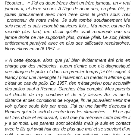
l’écouter…
« J’ai eu deux frères dont un frère jumeau, un « vrai
jumeau », et deux sœurs. A l’âge de deux ans, en plein été, je
jouais précisément avec mon frère dans le jardin sous l’œil
protecteur de notre mère. Je suis tombé soudainement Me
suis relevé et suis retombé plusieurs fois... Ma mère, qui me l’a
raconté plus tard, me disait qu’elle avait remarqué que ma
jambe droite ne me supportait plus, qu’elle pliait. Le soir, j’étais
entièrement paralysé avec en plus des difficultés respiratoires.
Nous étions en août 1957. »
« A cette époque, alors que j’ai bien évidemment été pris en
charge par des médecins, aucun d’entre eux n’a diagnostiqué
une attaque de polio, et dans un premier temps j’ai été soigné à
Nancy pour une méningite ! Finalement, un médecin affirmé que
c’était un cas de polio. En 1957, rien n’était prévu pour accueillir
des polios sauf à Rennes. Garches était complet. Mes parents
ont décidé de m’y conduire et de m’y laisser. Au vu de la
distance et des conditions de voyage, ils ne pouvaient venir me
voir qu’une seule fois par mois. J’ai eu une famille d’accueil à
Rennes qui m’a sorti du centre tous les dimanches…. Et ce qui
est très drôle et émouvant, c’est que j’ai retrouvé cette famille il
y a un mois. Les parents sont décédés mais je suis en contact
avec le fils qui avait huit ans de plus que moi et se souvient d’un
petit garçon que ses parents recueillaient une fois par