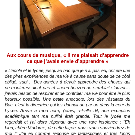
Aux cours de musique, « il me plaisait d’apprendre
ce que j’avais envie d’apprendre »
« L’école et le lycée, jusqu’au bac que je n’ai pas eu, ont été une
des pires expériences de ma vie à cause sans doute de ce côté
obligé, subi… Des années à devoir apprendre des choses qui
ne m’intéressaient pas et aucun horizon ne semblait s’ouvrir…
j’avais besoin de respirer et de contrôler ma vie pour être le plus
heureux possible. Une petite anecdote, lors des résultats du
Bac, c’est la directrice qui les donnait un par un dans la cour du
Lycée. Arrivé à mon nom, j’étais, a-t-elle dit, une exception
académique tant ma nullité était grande. Tout le lycée me
regardait et j’ai alors répondu avec une rare insolence : "Eh
bien, chère Madame, de cette façon, vous vous souviendrez de
moi !" J’ai eu comme réponse de fantastiques et très longs