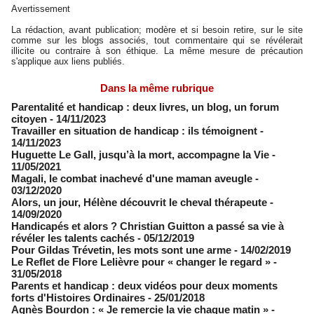
Avertissement
La rédaction, avant publication; modère et si besoin retire, sur le site
comme sur les blogs associés, tout commentaire qui se révélerait
illicite ou contraire à son éthique. La même mesure de précaution
s'applique aux liens publiés.
Dans la même rubrique
Parentalité et handicap : deux livres, un blog, un forum
citoyen
- 14/11/2023
Travailler en situation de handicap : ils témoignent
-
14/11/2023
Huguette Le Gall, jusqu’à la mort, accompagne la Vie
-
11/05/2021
Magali, le combat inachevé d'une maman aveugle
-
03/12/2020
Alors, un jour, Hélène découvrit le cheval thérapeute
-
14/09/2020
Handicapés et alors ? Christian Guitton a passé sa vie à
révéler les talents cachés
- 05/12/2019
Pour Gildas Trévetin, les mots sont une arme
- 14/02/2019
Le Reflet de Flore Lelièvre pour « changer le regard »
-
31/05/2018
Parents et handicap : deux vidéos pour deux moments
forts d'Histoires Ordinaires
- 25/01/2018
Agnès Bourdon : « Je remercie la vie chaque matin »
-