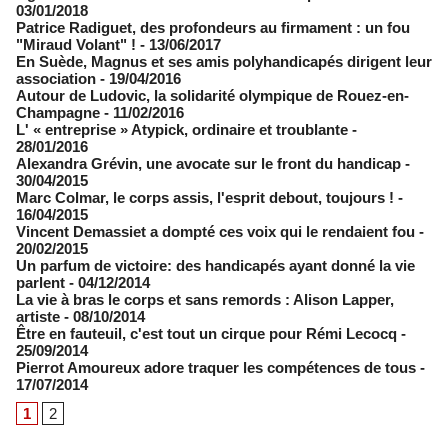
03/01/2018
Patrice Radiguet, des profondeurs au firmament : un fou
"Miraud Volant" !
- 13/06/2017
​En Suède, Magnus et ses amis polyhandicapés dirigent leur
association
- 19/04/2016
Autour de Ludovic, la solidarité olympique de Rouez-en-
Champagne
- 11/02/2016
L' « entreprise » Atypick, ordinaire et troublante
-
28/01/2016
Alexandra Grévin, une avocate sur le front du handicap
-
30/04/2015
Marc Colmar, le corps assis, l'esprit debout, toujours !
-
16/04/2015
Vincent Demassiet a dompté ces voix qui le rendaient fou
-
20/02/2015
Un parfum de victoire: des handicapés ayant donné la vie
parlent
- 04/12/2014
La vie à bras le corps et sans remords : Alison Lapper,
artiste
- 08/10/2014
Être en fauteuil, c'est tout un cirque pour Rémi Lecocq
-
25/09/2014
Pierrot Amoureux adore traquer les compétences de tous
-
17/07/2014
1
2