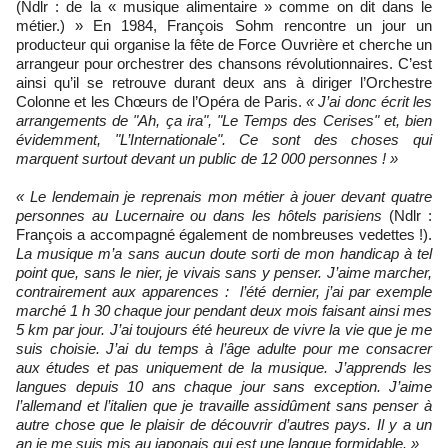
(Ndlr : de la « musique alimentaire » comme on dit dans le
métier.) » En 1984, François Sohm rencontre un jour un
producteur qui organise la fête de Force Ouvrière et cherche un
arrangeur pour orchestrer des chansons révolutionnaires. C’est
ainsi qu’il se retrouve durant deux ans à diriger l’Orchestre
Colonne et les Chœurs de l’Opéra de Paris.
« J’ai donc écrit les
arrangements de "Ah, ça ira", "Le Temps des Cerises" et, bien
évidemment, "L’Internationale". Ce sont des choses qui
marquent surtout devant un public de 12 000 personnes ! »
« Le lendemain je reprenais mon métier à jouer devant quatre
personnes au Lucernaire ou dans les hôtels parisiens
(Ndlr :
François a accompagné également de nombreuses vedettes !).
La musique m’a sans aucun doute sorti de mon handicap à tel
point que, sans le nier, je vivais sans y penser. J’aime marcher,
contrairement aux apparences : l’été dernier, j’ai par exemple
marché 1
h
30 chaque jour pendant deux mois faisant ainsi mes
5 km par jour. J’ai toujours été heureux de vivre la vie que je me
suis choisie. J’ai du temps à l’âge adulte pour me consacrer
aux études et pas uniquement de la musique. J’apprends les
langues depuis 10 ans chaque jour sans exception. J’aime
l’allemand et l’italien que je travaille assidûment sans penser à
autre chose que le plaisir de découvrir d’autres pays. Il y a un
an je me suis mis au japonais qui est une langue formidable. »