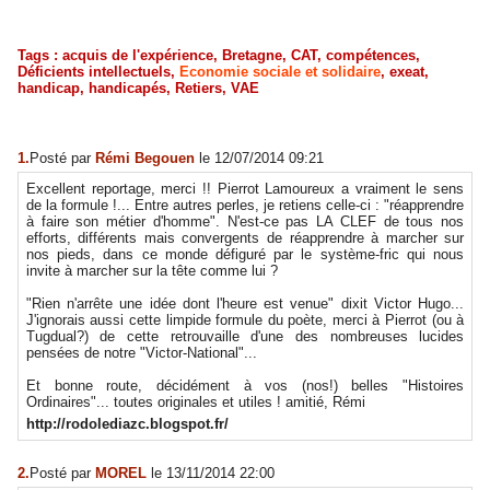
Tags
:
acquis de l'expérience
,
Bretagne
,
CAT
,
compétences
,
Déficients intellectuels
,
Economie sociale et solidaire
,
exeat
,
handicap
,
handicapés
,
Retiers
,
VAE
1.
Posté par
Rémi Begouen
le 12/07/2014 09:21
Excellent reportage, merci !! Pierrot Lamoureux a vraiment le sens
de la formule !... Entre autres perles, je retiens celle-ci : "réapprendre
à faire son métier d'homme". N'est-ce pas LA CLEF de tous nos
efforts, différents mais convergents de réapprendre à marcher sur
nos pieds, dans ce monde défiguré par le système-fric qui nous
invite à marcher sur la tête comme lui ?
"Rien n'arrête une idée dont l'heure est venue" dixit Victor Hugo...
J'ignorais aussi cette limpide formule du poète, merci à Pierrot (ou à
Tugdual?) de cette retrouvaille d'une des nombreuses lucides
pensées de notre "Victor-National"...
Et bonne route, décidément à vos (nos!) belles "Histoires
Ordinaires"... toutes originales et utiles ! amitié, Rémi
http://rodolediazc.blogspot.fr/
2.
Posté par
MOREL
le 13/11/2014 22:00