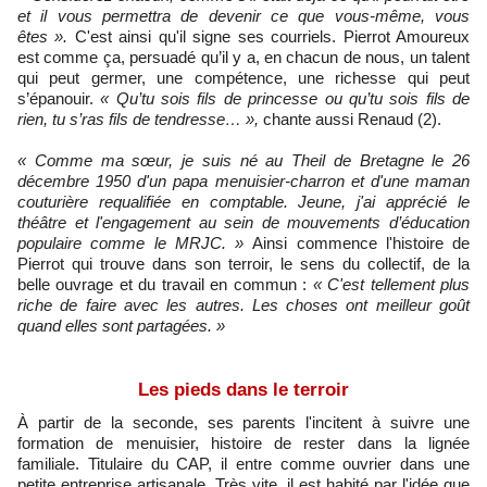
et il vous permettra de devenir ce que vous-même, vous
êtes
».
C'est ainsi qu'il signe ses courriels. Pierrot Amoureux
est comme ça, persuadé qu’il y a, en chacun de nous, un talent
qui peut germer, une compétence, une richesse qui peut
s’épanouir.
« Qu’tu sois fils de princesse ou qu’tu sois fils de
rien, tu s’ras fils de tendresse… »,
chante aussi Renaud (2).
« Comme ma sœur, je suis né au Theil de Bretagne le 26
décembre 1950 d'un papa menuisier-charron et d'une maman
couturière requalifiée en comptable. Jeune, j'ai apprécié le
théâtre et l'engagement au sein de mouvements d’éducation
populaire comme le MRJC. »
Ainsi commence l'histoire de
Pierrot qui trouve dans son terroir, le sens du collectif, de la
belle ouvrage et du travail en commun :
« C'est tellement plus
riche de faire avec les autres. Les choses ont meilleur goût
quand elles sont partagées. »
Les pieds dans le terroir
À partir de la seconde, ses parents l'incitent à suivre une
formation de menuisier, histoire de rester dans la lignée
familiale. Titulaire du CAP, il entre comme ouvrier dans une
petite entreprise artisanale. Très vite, il est habité par l'idée que