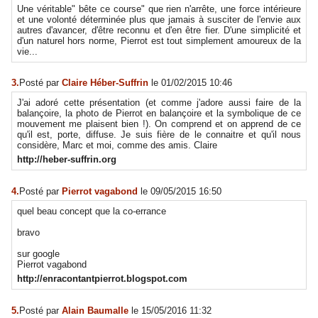
Une véritable" bête ce course" que rien n'arrête, une force intérieure
et une volonté déterminée plus que jamais à susciter de l'envie aux
autres d'avancer, d'être reconnu et d'en être fier. D'une simplicité et
d'un naturel hors norme, Pierrot est tout simplement amoureux de la
vie...
3.
Posté par
Claire Héber-Suffrin
le 01/02/2015 10:46
J'ai adoré cette présentation (et comme j'adore aussi faire de la
balançoire, la photo de Pierrot en balançoire et la symbolique de ce
mouvement me plaisent bien !). On comprend et on apprend de ce
qu'il est, porte, diffuse. Je suis fière de le connaitre et qu'il nous
considère, Marc et moi, comme des amis. Claire
http://heber-suffrin.org
4.
Posté par
Pierrot vagabond
le 09/05/2015 16:50
quel beau concept que la co-errance
bravo
sur google
Pierrot vagabond
http://enracontantpierrot.blogspot.com
5.
Posté par
Alain Baumalle
le 15/05/2016 11:32