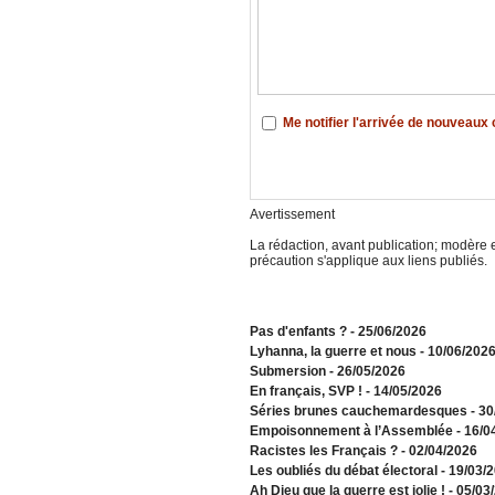
Me notifier l'arrivée de nouveau
Avertissement
La rédaction, avant publication; modère e
précaution s'applique aux liens publiés.
Pas d'enfants ?
- 25/06/2026
​Lyhanna, la guerre et nous
- 10/06/202
Submersion
- 26/05/2026
En français, SVP !
- 14/05/2026
​Séries brunes cauchemardesques
- 3
Empoisonnement à l’Assemblée­
- 16/0
Racistes les Français ?
- 02/04/2026
​Les oubliés du débat électoral
- 19/03/
Ah Dieu que la guerre est jolie !
- 05/03