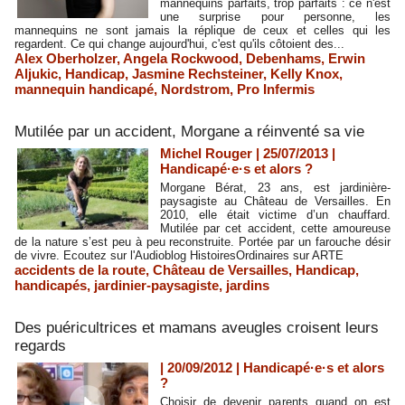
mannequins parfaits, trop parfaits : ce n'est
une surprise pour personne, les
mannequins ne sont jamais la réplique de ceux et celles qui les
regardent. Ce qui change aujourd'hui, c'est qu'ils côtoient des...
Alex Oberholzer
,
Angela Rockwood
,
Debenhams
,
Erwin
Aljukic
,
Handicap
,
Jasmine Rechsteiner
,
Kelly Knox
,
mannequin handicapé
,
Nordstrom
,
Pro Infermis
Mutilée par un accident, Morgane a réinventé sa vie
Michel Rouger | 25/07/2013
|
Handicapé·e·s et alors ?
Morgane Bérat, 23 ans, est jardinière-
paysagiste au Château de Versailles. En
2010, elle était victime d’un chauffard.
Mutilée par cet accident, cette amoureuse
de la nature s’est peu à peu reconstruite. Portée par un farouche désir
de vivre. Ecoutez sur l'Audioblog HistoiresOrdinaires sur ARTE
accidents de la route
,
Château de Versailles
,
Handicap
,
handicapés
,
jardinier-paysagiste
,
jardins
Des puéricultrices et mamans aveugles croisent leurs
regards
| 20/09/2012
|
Handicapé·e·s et alors
?
Choisir de devenir parents quand on est