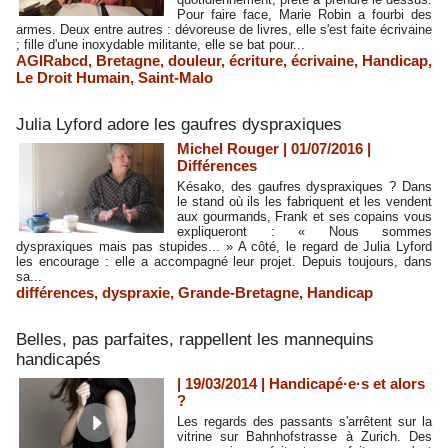
Pour faire face, Marie Robin a fourbi des
armes. Deux entre autres : dévoreuse de livres, elle s'est faite écrivaine
; fille d'une inoxydable militante, elle se bat pour...
AGIRabcd
,
Bretagne
,
douleur
,
écriture
,
écrivaine
,
Handicap
,
Le Droit Humain
,
Saint-Malo
Julia Lyford adore les gaufres dyspraxiques
Michel Rouger | 01/07/2016
|
Différences
Késako, des gaufres dyspraxiques ? Dans
le stand où ils les fabriquent et les vendent
aux gourmands, Frank et ses copains vous
expliqueront : « Nous sommes
dyspraxiques mais pas stupides... » A côté, le regard de Julia Lyford
les encourage : elle a accompagné leur projet. Depuis toujours, dans
sa...
différences
,
dyspraxie
,
Grande-Bretagne
,
Handicap
Belles, pas parfaites, rappellent les mannequins
handicapés
| 19/03/2014
|
Handicapé·e·s et alors
?
Les regards des passants s'arrêtent sur la
vitrine sur Bahnhofstrasse à Zurich. Des