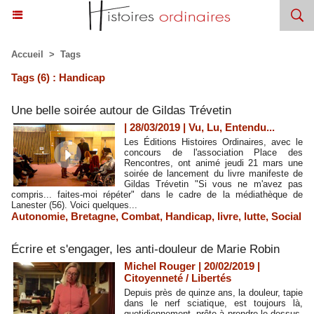
Accueil
>
Tags
Tags (6) : Handicap
Une belle soirée autour de Gildas Trévetin
| 28/03/2019
|
Vu, Lu, Entendu...
Les Éditions Histoires Ordinaires, avec le
concours de l'association Place des
Rencontres, ont animé jeudi 21 mars une
soirée de lancement du livre manifeste de
Gildas Trévetin "Si vous ne m'avez pas
compris... faites-moi répéter" dans le cadre de la médiathèque de
Lanester (56). Voici quelques...
Autonomie
,
Bretagne
,
Combat
,
Handicap
,
livre
,
lutte
,
Social
Écrire et s'engager, les anti-douleur de Marie Robin
Michel Rouger | 20/02/2019
|
Citoyenneté / Libertés
Depuis près de quinze ans, la douleur, tapie
dans le nerf sciatique, est toujours là,
quotidiennement, prête à prendre le dessus.