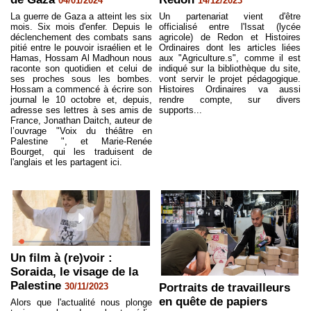
04/01/2024
14/12/2023
La guerre de Gaza a atteint les six
Un partenariat vient d'être
mois. Six mois d'enfer. Depuis le
officialisé entre l'Issat (lycée
déclenchement des combats sans
agricole) de Redon et Histoires
pitié entre le pouvoir israélien et le
Ordinaires dont les articles liées
Hamas, Hossam Al Madhoun nous
aux "Agriculture.s", comme il est
raconte son quotidien et celui de
indiqué sur la bibliothèque du site,
ses proches sous les bombes.
vont servir le projet pédagogique.
Hossam a commencé à écrire son
Histoires Ordinaires va aussi
journal le 10 octobre et, depuis,
rendre compte, sur divers
adresse ses lettres à ses amis de
supports...
France, Jonathan Daitch, auteur de
l’ouvrage "Voix du théâtre en
Palestine ", et Marie-Renée
Bourget, qui les traduisent de
l'anglais et les partagent ici.
Un film à (re)voir :
Soraida, le visage de la
Palestine
30/11/2023
Portraits de travailleurs
en quête de papiers
Alors que l'actualité nous plonge