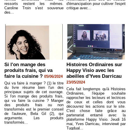
ressorts restent les mêmes.
d'émancipation pour cultiver l'esprit
Caroline Troin s'est souvenue
critique avec...
des...
Si l'on mange des
Histoires Ordinaires sur
produits frais, qui va
Happy Visio avec les
faire la cuisine ?
abeilles d'Yves Darricau
05/06/2024
23/05/2024
Qui va faire à manger ? (1) le titre
du livre résume bien l'un des
Cela fait longtemps qu'à Histoires
principaux sujets de cet ouvrage.
Ordinaires, l'équipe souhaite
Si l'on mange des produits frais,
rapprocher les lecteurs et lectrices
qui va faire la cuisine ? Manger
de ceux et celles dont vous
des produits frais ou non
découvrez les actions sur le site.
transformés est le premier conseil
C'est chose faite grâce au
de l'auteure, Bela Gil (2), qui
partenariat entamé avec la
argumente. Les produits
plateforme Happy Visio. Jeudi 16
transformés...
mai, Yves Darricau, interviewé par
Tugdual...