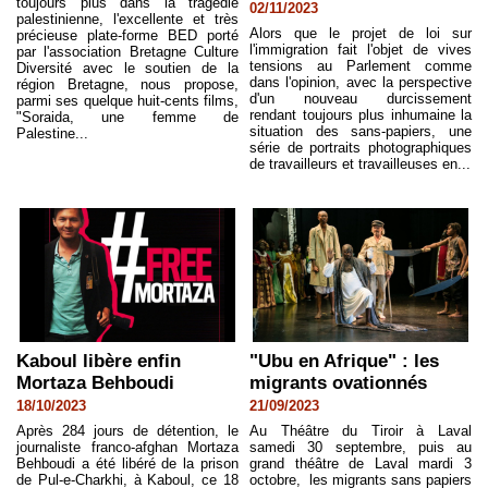
toujours plus dans la tragédie
02/11/2023
palestinienne, l'excellente et très
Alors que le projet de loi sur
précieuse plate-forme BED porté
l'immigration fait l'objet de vives
par l'association Bretagne Culture
tensions au Parlement comme
Diversité avec le soutien de la
dans l'opinion, avec la perspective
région Bretagne, nous propose,
d'un nouveau durcissement
parmi ses quelque huit-cents films,
rendant toujours plus inhumaine la
"Soraida, une femme de
situation des sans-papiers, une
Palestine...
série de portraits photographiques
de travailleurs et travailleuses en...
Kaboul libère enfin
"Ubu en Afrique" : les
Mortaza Behboudi
migrants ovationnés
18/10/2023
21/09/2023
Après 284 jours de détention, le
Au Théâtre du Tiroir à Laval
journaliste franco-afghan Mortaza
samedi 30 septembre, puis au
Behboudi a été libéré de la prison
grand théâtre de Laval mardi 3
de Pul-e-Charkhi, à Kaboul, ce 18
octobre, les migrants sans papiers