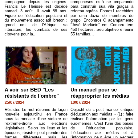
compagnon depuis les origines.
camponeses está se preparando
Francis Le Hérissé est décédé
para construir sua vila graças à
samedi 3 août. Il avait 88 ans.
reforma agrária. Fomos1 recebidos
Figure de l'éducation populaire et
por uma dúzia de membros do
du mouvement associatif breton ;
grupo. Encontros O acampamento
grand ami de l'Afrique, sa
“José Marlúcio” em Caruaru tem
littérature, les combats de ses
450 hectares. Seu objetivo é reunir
citoyens pour la...
55 famílias...
A voir sur BED "Les
Un manuel pour se
résistants de l'ombre"
réapproprier les médias
25/07/2024
10/07/2024
Résister. Le mot résonne de façon
Objectif du « petit manuel critique
nouvelle aujourd'hui en France
d'éducation aux médias » (1) : faire
sous la menace d'une victoire de
réaliser l'information par les gens
l'extrême-droite aux élections
eux-mêmes. C'est l'une des bases
législatives. Selon les lieux et les
de l'éducation populaire.
époques, résister peut prendre des
L'éducation aux médias et à
formes différentes mais les
l'information peut être un vecteur