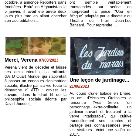
octobre, a annoncé Reporters sans
ont semblé véritablement
frontières. Entré en Afghanistan le
transcendés sur scène en
5 janvier, il avait été arrêté deux
interprétant la pièce "Ubu en
jours plus tard en allant chercher
Afrique" adaptée par le directeur du
son accréditation....
Théâtre du Tiroir Jean-Luc
Bansard. Pour reprendre...
Merci, Verena
07/09/2023
Verena vient de décéder et laisse
ses amis interdits. La militante
d'ATD Quart Monde, qui s'apprêtait
Une leçon de jardinage...
à passer un concours d'animatrice
sociale, illustre par sa vie toute la
21/06/2023
démarche d' ATD : croiser les
Au cours d'une balade en Brière,
savoirs, dans le droit fil de la
un ami d'Histoires Ordinaires a
philosophie sociale décrite par
rencontré Yves Gillen, "un
David Jousset,...
personnage extra-ordinaire : un
jardinier savant et truculent à la
verve intarissable", qui cultive
tranquillement ses plantes et
partage ses connaissances avec
les visiteurs. Voici une vidéo de
2017...