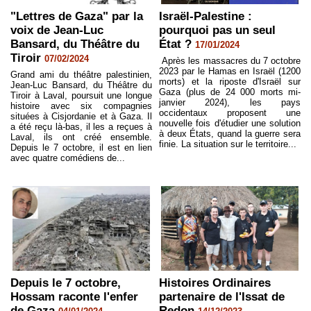
"Lettres de Gaza" par la
Israël-Palestine :
voix de Jean-Luc
pourquoi pas un seul
Bansard, du Théâtre du
État ?
17/01/2024
Tiroir
07/02/2024
Après les massacres du 7 octobre
2023 par le Hamas en Israël (1200
Grand ami du théâtre palestinien,
morts) et la riposte d'Israël sur
Jean-Luc Bansard, du Théâtre du
Gaza (plus de 24 000 morts mi-
Tiroir à Laval, poursuit une longue
janvier 2024), les pays
histoire avec six compagnies
occidentaux proposent une
situées à Cisjordanie et à Gaza. Il
nouvelle fois d'étudier une solution
a été reçu là-bas, il les a reçues à
à deux États, quand la guerre sera
Laval, ils ont créé ensemble.
finie. La situation sur le territoire...
Depuis le 7 octobre, il est en lien
avec quatre comédiens de...
Depuis le 7 octobre,
Histoires Ordinaires
Hossam raconte l'enfer
partenaire de l'Issat de
de Gaza
Redon