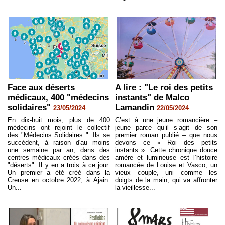
Face aux déserts
A lire : "Le roi des petits
médicaux, 400 "médecins
instants" de Malco
solidaires"
Lamandin
23/05/2024
22/05/2024
En dix-huit mois, plus de 400
C’est à une jeune romancière –
médecins ont rejoint le collectif
jeune parce qu’il s’agit de son
des "Médecins Solidaires ". Ils se
premier roman publié – que nous
succèdent, à raison d'au moins
devons ce « Roi des petits
une semaine par an, dans des
instants ». Cette chronique douce
centres médicaux créés dans des
amère et lumineuse est l’histoire
"déserts". Il y en a trois à ce jour.
romancée de Louise et Vasco, un
Un premier a été créé dans la
vieux couple, uni comme les
Creuse en octobre 2022, à Ajain.
doigts de la main, qui va affronter
Un...
la vieillesse...