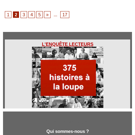
1
2
3
4
5
»
...
17
L'ENQUÊTE LECTEURS
Qui sommes-nous ?
Qui sommes-nous ?