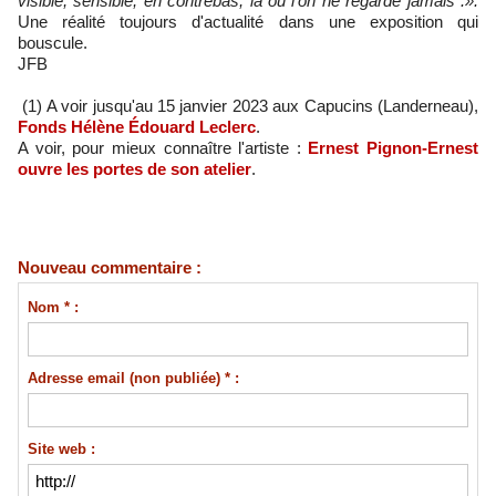
visible, sensible, en contrebas, là où l'on ne regarde jamais .».
Une réalité toujours d'actualité dans une exposition qui
bouscule.
JFB
(1) A voir jusqu'au 15 janvier 2023 aux Capucins (Landerneau),
Fonds Hélène Édouard Leclerc
.
A voir, pour mieux connaître l'artiste :
Ernest Pignon-Ernest
ouvre les portes de son atelier
.
Nouveau commentaire :
Nom * :
Adresse email (non publiée) * :
Site web :