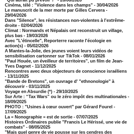
Cinéma, télé : "Violence dans les champs"
- 30/04/2026
Le manuscrit de la mer morte par Gilles Cervera
-
29/04/2026
Dans "Silence", les résistances non-violentes à l'extrême-
droite
- 02/04/2026
Climat : Normands et Népalais ont reconstruit un village,
plus bas
- 19/03/2026
Avec "L'étincelle", Reporterre raconte l'écologie en
action(s)
- 05/02/2026
A Mantes-la-Jolie, des jeunes voient leurs vidéos de
sensibilisation cartonner sur TikTok
- 08/01/2026
"Paul Houée, un éveilleur de territoires", un film de Jean-
Yves Dagnet
- 11/12/2025
Rencontres avec deux objecteurs de conscience israéliens
- 13/11/2025
"Bande de Bretons", un ouvrage d' "ethnonologie" à
découvrir
- 03/11/2025
Voyage en Absurdie (*)
- 29/10/2025
Sur Arte : “Tax Wars” ou le zéro impôt des multinationales
-
18/09/2025
PHOTO : "Usines à cœur ouvert" par Gérard Fourel
-
17/09/2025
La « Nonographie » est de sortie
- 07/07/2025
Histoires Ordinaires publie "Francis Le Hérissé, une vie de
combats"
- 08/05/2025
"Mais quel genre de vie pousse sur les cendres des