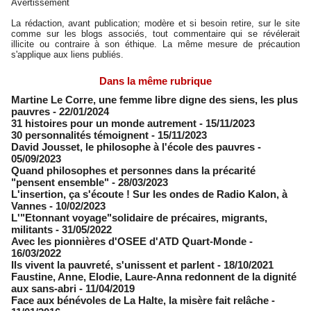
Avertissement
La rédaction, avant publication; modère et si besoin retire, sur le site
comme sur les blogs associés, tout commentaire qui se révélerait
illicite ou contraire à son éthique. La même mesure de précaution
s'applique aux liens publiés.
Dans la même rubrique
Martine Le Corre, une femme libre digne des siens, les plus
pauvres
- 22/01/2024
31 histoires pour un monde autrement
- 15/11/2023
30 personnalités témoignent
- 15/11/2023
David Jousset, le philosophe à l'école des pauvres
-
05/09/2023
Quand philosophes et personnes dans la précarité
"pensent ensemble"
- 28/03/2023
L'insertion, ça s'écoute ! Sur les ondes de Radio Kalon, à
Vannes
- 10/02/2023
L'"Etonnant voyage"solidaire de précaires, migrants,
militants
- 31/05/2022
Avec les pionnières d'OSEE d'ATD Quart-Monde
-
16/03/2022
Ils vivent la pauvreté, s'unissent et parlent
- 18/10/2021
Faustine, Anne, Elodie, Laure-Anna redonnent de la dignité
aux sans-abri
- 11/04/2019
Face aux bénévoles de La Halte, la misère fait relâche
-