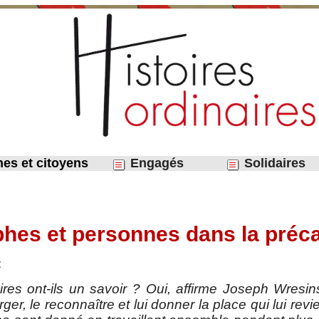
nes et citoyens
Engagés
Solidaires
hes et personnes dans la préc
t
ires ont-ils un savoir ? Oui, affirme Joseph Wres
ger, le reconnaître et lui donner la place qui lui revi