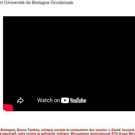
t l’Université de Bretagne Occidentale.
,
Bretagne
,
Bruno Tardieu
,
critique sociale et croisement des savoirs »
,
David Jousset
la pauvreté
,
lutte contre la précarité
,
militant
,
Mouvement international ATD Quart Mo