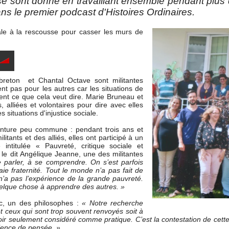
es se sont donné en travaillant ensemble pendant plu
ns le premier podcast d'Histoires Ordinaires.
le à la rescousse pour casser les murs de
breton et Chantal Octave sont militantes
t pas pour les autres car les situations de
vent ce que cela veut dire. Marie Bruneau et
, alliées et volontaires pour dire avec elles
 situations d'injustice sociale.
enture peu commune : pendant trois ans et
itants et des alliés, elles ont participé à un
 intitulée « Pauvreté, critique sociale et
e dit Angélique Jeanne, une des militantes
 parler, à se comprendre. On s’est parfois
ie fraternité. Tout le monde n’a pas fait de
’a pas l’expérience de la grande pauvreté.
elque chose à apprendre des autres. »
nc, un des philosophes :
« Notre recherche
 ceux qui sont trop souvent renvoyés soit à
oir seulement considéré comme pratique. C’est la contestation de cette 
rience de pensée. »