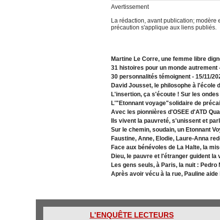
Avertissement
La rédaction, avant publication; modère e
précaution s'applique aux liens publiés.
Martine Le Corre, une femme libre dign
31 histoires pour un monde autrement
30 personnalités témoignent
- 15/11/20
David Jousset, le philosophe à l'école
L'insertion, ça s'écoute ! Sur les onde
L'"Etonnant voyage"solidaire de précai
Avec les pionnières d'OSEE d'ATD Qu
Ils vivent la pauvreté, s'unissent et par
Sur le chemin, soudain, un Etonnant V
Faustine, Anne, Elodie, Laure-Anna red
Face aux bénévoles de La Halte, la misè
Dieu, le pauvre et l'étranger guident la 
Les gens seuls, à Paris, la nuit : Pedro
Après avoir vécu à la rue, Pauline aide
L'ENQUÊTE LECTEURS