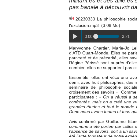
militant.es et des allié.
pas banale à découvrir da
20230330 La philosophie socia
l'exclusion.mp3
(3.08 Mo)
0:00
3:21
Maryvonne Chartier, Marie-Jo Le
d'ATD Quart-Monde. Elles ne parlen
pauvreté et de précarité, elles sa
Régine Périssé sont auprès d'elles
combien elles ne supportent pas ces
Ensemble, elles ont vécu une av
demi, avec huit philosophes, des mil
séminaire de philosophie sociale
croisement des savoirs ». Comme l
participantes :
« On a réussi à se
confrontés, mais on a créé une vra
grandes études et tout le monde n
Donc nous avons toutes et tous qu
Avis confirmé par Guillaume Bla
commune a été portée par celles et
l’absence de savoirs, soit à un sav
été l’acte fondateur de notre expé