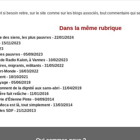
t si besoin retire, sur le site comme sur les blogs associés, tout commentaire qui s
Dans la même rubrique
e des siens, les plus pauvres
- 22/01/2024
- 15/11/2023
23
 des pauvres
- 05/09/2023
s de Radio Kalon, à Vannes
- 10/02/2023
res, migrants, militants
- 31/05/2022
art-Monde
- 16/03/2022
lent
- 18/10/2021
oyage
- 05/06/2019
onnent de la dignité aux sans-abri
- 11/04/2019
re fait relâche
- 11/01/2016
vie d'Étienne Pinte
- 04/09/2014
 Meca est là, tout simplement
- 13/03/2014
 les SDF
- 21/12/2013
Qui sommes-nous ?