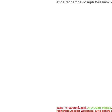
et de recherche Joseph Wresinski e
Tags
:
« Pauvreté
,
allié
,
ATD Quart-Monde
recherche Joseph Wresinski
,
lutte contre 