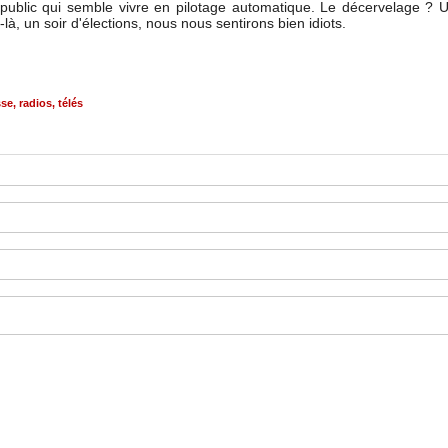
un public qui semble vivre en pilotage automatique. Le décervelage 
là, un soir d'élections, nous nous sentirons bien idiots.
sse
,
radios
,
télés