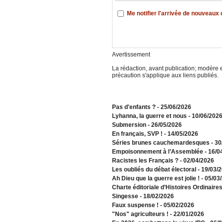
Me notifier l'arrivée de nouveau
Avertissement
La rédaction, avant publication; modère e
précaution s'applique aux liens publiés.
Pas d'enfants ?
- 25/06/2026
​Lyhanna, la guerre et nous
- 10/06/202
Submersion
- 26/05/2026
En français, SVP !
- 14/05/2026
​Séries brunes cauchemardesques
- 3
Empoisonnement à l’Assemblée­
- 16/0
Racistes les Français ?
- 02/04/2026
​Les oubliés du débat électoral
- 19/03/
Ah Dieu que la guerre est jolie !
- 05/03
Charte éditoriale d’Histoires Ordinaire
Singesse
- 18/02/2026
Faux suspense !
- 05/02/2026
"Nos" agriculteurs !
- 22/01/2026