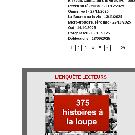
En 2026, combattons le virus IPC
- 06/
Réveil au réveillon ?
- 11/12/2025
Gamin, va !
- 27/11/2025
​La Bourse ou la vie
- 13/11/2025
Micro-trottoirs, zéro info
- 29/10/2025
Ouf
- 16/10/2025
L’argent fou
- 02/10/2025
Débloquons
- 18/09/2025
1
2
3
4
5
»
...
29
L'ENQUÊTE LECTEURS