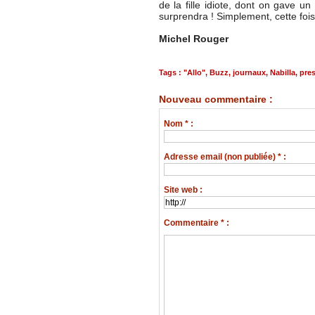
de la fille idiote, dont on gave 
surprendra ! Simplement, cette fois-
Michel Rouger
Tags
:
"Allo"
,
Buzz
,
journaux
,
Nabilla
,
pre
Nouveau commentaire :
Nom * :
Adresse email (non publiée) * :
Site web :
Commentaire * :