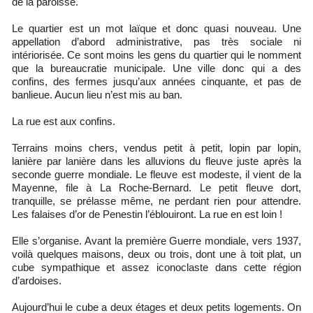
de la paroisse.
Le quartier est un mot laïque et donc quasi nouveau. Une
appellation d’abord administrative, pas très sociale ni
intériorisée. Ce sont moins les gens du quartier qui le nomment
que la bureaucratie municipale. Une ville donc qui a des
confins, des fermes jusqu’aux années cinquante, et pas de
banlieue. Aucun lieu n’est mis au ban.
La rue est aux confins.
Terrains moins chers, vendus petit à petit, lopin par lopin,
lanière par lanière dans les alluvions du fleuve juste après la
seconde guerre mondiale. Le fleuve est modeste, il vient de la
Mayenne, file à La Roche-Bernard. Le petit fleuve dort,
tranquille, se prélasse même, ne perdant rien pour attendre.
Les falaises d’or de Penestin l’éblouiront. La rue en est loin !
Elle s’organise. Avant la première Guerre mondiale, vers 1937,
voilà quelques maisons, deux ou trois, dont une à toit plat, un
cube sympathique et assez iconoclaste dans cette région
d’ardoises.
Aujourd’hui le cube a deux étages et deux petits logements. On