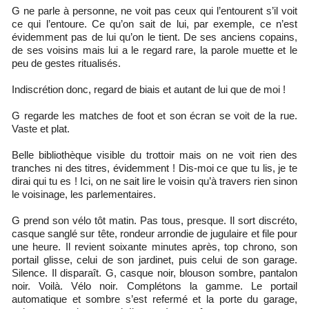
G ne parle à personne, ne voit pas ceux qui l’entourent s’il voit
ce qui l’entoure. Ce qu’on sait de lui, par exemple, ce n’est
évidemment pas de lui qu’on le tient. De ses anciens copains,
de ses voisins mais lui a le regard rare, la parole muette et le
peu de gestes ritualisés.
Indiscrétion donc, regard de biais et autant de lui que de moi !
G regarde les matches de foot et son écran se voit de la rue.
Vaste et plat.
Belle bibliothèque visible du trottoir mais on ne voit rien des
tranches ni des titres, évidemment ! Dis-moi ce que tu lis, je te
dirai qui tu es ! Ici, on ne sait lire le voisin qu’à travers rien sinon
le voisinage, les parlementaires.
G prend son vélo tôt matin. Pas tous, presque. Il sort discréto,
casque sanglé sur tête, rondeur arrondie de jugulaire et file pour
une heure. Il revient soixante minutes après, top chrono, son
portail glisse, celui de son jardinet, puis celui de son garage.
Silence. Il disparaît. G, casque noir, blouson sombre, pantalon
noir. Voilà. Vélo noir. Complétons la gamme. Le portail
automatique et sombre s’est refermé et la porte du garage,