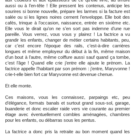
aussi ou à l’en-tête ! Elle pressent les contenus, anticipe les
sourires si bonne nouvelle, prépare les larmes si la facture est
salée ou si les lignes noires cernent l’enveloppe. Elle boit des
cafés, trinque à l’occasion, naissance, entrée en sixième etc.
Elle vous le dirait qu’on ne s’en sort pas indemne d’une rue
pareille. Vous verrez, vous vous y plairez ! La factrice a vu
grandir les enfants, changer de métier certains habitants, peu,
car c’est encore l’époque des rails, c’est-à-dire carrières
longues et même employeur du début à la fin, même maison
d’un bout à l’autre, même coiffure aussi sauf quand ça tombe,
c’est l’âge ! Quand elle crie j’entre elle ajoute le prénom. La
factrice appelle l’habitant par son prénom : j’entre, Maryvonne !
crie-t-elle bien fort car Maryvonne est devenue chenue.
Et elle monte.
Ces maisons, vous les connaissez, parpaings etc, peu
d’élégance, formats banals et surtout grand sous-sol, garage,
buanderie et donc escalier raide vers vie courante au premier
étage avec éventuellement combles aménagées, chambres
pour les enfants, ou débarras sous les pentus.
La factrice a donc pris la retraite au bon moment quand les