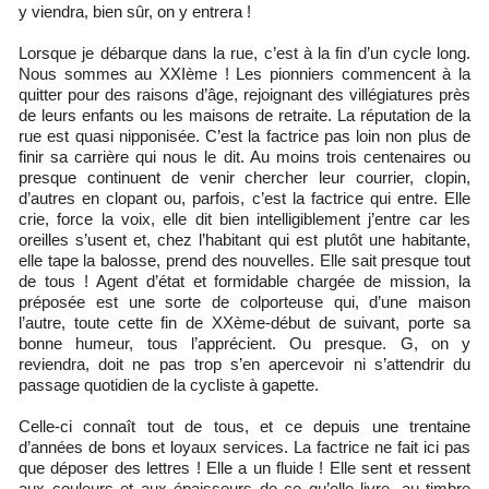
y viendra, bien sûr, on y entrera !
Lorsque je débarque dans la rue, c’est à la fin d’un cycle long.
Nous sommes au XXIème ! Les pionniers commencent à la
quitter pour des raisons d’âge, rejoignant des villégiatures près
de leurs enfants ou les maisons de retraite. La réputation de la
rue est quasi nipponisée. C’est la factrice pas loin non plus de
finir sa carrière qui nous le dit. Au moins trois centenaires ou
presque continuent de venir chercher leur courrier, clopin,
d’autres en clopant ou, parfois, c’est la factrice qui entre. Elle
crie, force la voix, elle dit bien intelligiblement j’entre car les
oreilles s’usent et, chez l’habitant qui est plutôt une habitante,
elle tape la balosse, prend des nouvelles. Elle sait presque tout
de tous ! Agent d’état et formidable chargée de mission, la
préposée est une sorte de colporteuse qui, d’une maison
l’autre, toute cette fin de XXème-début de suivant, porte sa
bonne humeur, tous l’apprécient. Ou presque. G, on y
reviendra, doit ne pas trop s’en apercevoir ni s’attendrir du
passage quotidien de la cycliste à gapette.
Celle-ci connaît tout de tous, et ce depuis une trentaine
d’années de bons et loyaux services. La factrice ne fait ici pas
que déposer des lettres ! Elle a un fluide ! Elle sent et ressent
aux couleurs et aux épaisseurs de ce qu’elle livre, au timbre