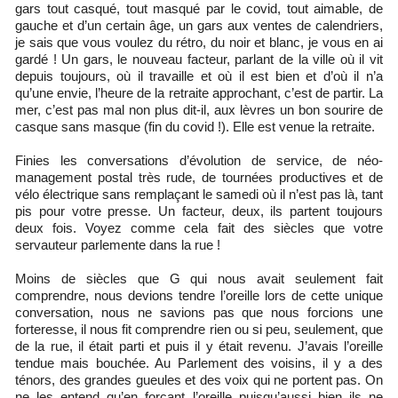
gars tout casqué, tout masqué par le covid, tout aimable, de
gauche et d’un certain âge, un gars aux ventes de calendriers,
je sais que vous voulez du rétro, du noir et blanc, je vous en ai
gardé ! Un gars, le nouveau facteur, parlant de la ville où il vit
depuis toujours, où il travaille et où il est bien et d’où il n’a
qu’une envie, l’heure de la retraite approchant, c’est de partir. La
mer, c’est pas mal non plus dit-il, aux lèvres un bon sourire de
casque sans masque (fin du covid !). Elle est venue la retraite.
Finies les conversations d’évolution de service, de néo-
management postal très rude, de tournées productives et de
vélo électrique sans remplaçant le samedi où il n’est pas là, tant
pis pour votre presse. Un facteur, deux, ils partent toujours
deux fois. Voyez comme cela fait des siècles que votre
servauteur parlemente dans la rue !
Moins de siècles que G qui nous avait seulement fait
comprendre, nous devions tendre l’oreille lors de cette unique
conversation, nous ne savions pas que nous forcions une
forteresse, il nous fit comprendre rien ou si peu, seulement, que
de la rue, il était parti et puis il y était revenu. J’avais l’oreille
tendue mais bouchée. Au Parlement des voisins, il y a des
ténors, des grandes gueules et des voix qui ne portent pas. On
ne les entend qu’en forçant l’oreille puisqu’aussi bien ils ne