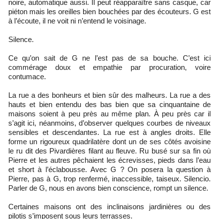
noire, automatique aussi. Il peut réapparaître sans casque, car
piéton mais les oreilles bien bouchées par des écouteurs. G est
à l’écoute, il ne voit ni n’entend le voisinage.
Silence.
Ce qu’on sait de G ne l’est pas de sa bouche. C’est ici
commérage doux et empathie par procuration, voire
contumace.
La rue a des bonheurs et bien sûr des malheurs. La rue a des
hauts et bien entendu des bas bien que sa cinquantaine de
maisons soient à peu près au même plan. À peu près car il
s’agit ici, néanmoins, d’observer quelques courbes de niveaux
sensibles et descendantes. La rue est à angles droits. Elle
forme un rigoureux quadrilatère dont un de ses côtés avoisine
le ru dit des Pivardières filant au fleuve. Ru busé sur sa fin où
Pierre et les autres pêchaient les écrevisses, pieds dans l’eau
et short à l’éclabousse. Avec G ? On posera la question à
Pierre, pas à G, trop renfermé, inaccessible, taiseux. Silencio.
Parler de G, nous en avons bien conscience, rompt un silence.
Certaines maisons ont des inclinaisons jardinières ou des
pilotis s’imposent sous leurs terrasses.