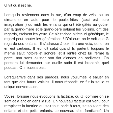
G vit où il est né.
Lorsqu’ils reviennent dans la rue, d’un coup de vélo, ou un
dimanche en auto pour le poulet-frites (ceci est pure
imagination !) du midi, les enfants qui ont été gâtés au goûter
par la grand-mère et le grand-père saluent les voisins, ont des
regards, croisent les yeux. Ce n’est donc ni fatal ni génétique, le
regard peut sauter les générations ! D’ailleurs on le voit que G
regarde ses enfants. Il s’adresse à eux. Il a une voix, donc, on
en est certains. Il leur dit salut quand ils partent, toujours le
même salut notoire et sonore, et il rentre chez lui, ferme la
porte, non sans ajuster son flot d’ondes en oreillettes. On
pensera lui demander sur quelle radio il est branché, quel
podcast. On n’osera pas.
Lorsqu’arrivé dans ses parages, nous voulûmes le saluer en
tant que des futurs voisins, il nous répondit, ce fut la seule et
unique conversation.
Voyez, lorsque nous évoquons la factrice, ou G, comme on se
sent déjà ancien dans la rue. Un nouveau facteur est venu pour
remplacer la factrice qui sait tout, parle à tous, se souvient des
enfants et des petits-enfants. Le nouveau s’est familiarisé. Un