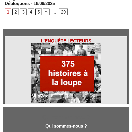
Débloquons
- 18/09/2025
1
2
3
4
5
»
...
29
L'ENQUÊTE LECTEURS
Qui sommes-nous ?
Qui sommes-nous ?