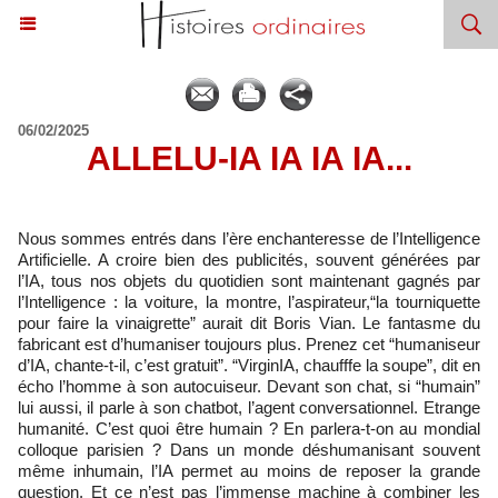
06/02/2025
ALLELU-IA IA IA IA...
Nous sommes entrés dans l’ère enchanteresse de l’Intelligence
Artificielle. A croire bien des publicités, souvent générées par
l’IA, tous nos objets du quotidien sont maintenant gagnés par
l’Intelligence : la voiture, la montre, l’aspirateur,“la tourniquette
pour faire la vinaigrette” aurait dit Boris Vian. Le fantasme du
fabricant est d’humaniser toujours plus. Prenez cet “humaniseur
d’IA, chante-t-il, c’est gratuit”. “VirginIA, chaufffe la soupe”, dit en
écho l’homme à son autocuiseur. Devant son chat, si “humain”
lui aussi, il parle à son chatbot, l’agent conversationnel. Etrange
humanité. C’est quoi être humain ? En parlera-t-on au mondial
colloque parisien ? Dans un monde déshumanisant souvent
même inhumain, l’IA permet au moins de reposer la grande
question. Et ce n’est pas l’immense machine à combiner les