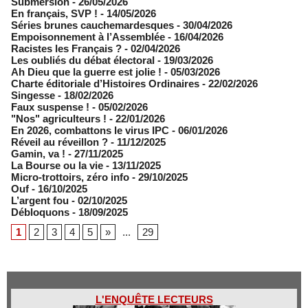
Submersion
- 26/05/2026
En français, SVP !
- 14/05/2026
​Séries brunes cauchemardesques
- 30/04/2026
Empoisonnement à l’Assemblée­
- 16/04/2026
Racistes les Français ?
- 02/04/2026
​Les oubliés du débat électoral
- 19/03/2026
Ah Dieu que la guerre est jolie !
- 05/03/2026
Charte éditoriale d’Histoires Ordinaires
- 22/02/2026
Singesse
- 18/02/2026
Faux suspense !
- 05/02/2026
"Nos" agriculteurs !
- 22/01/2026
En 2026, combattons le virus IPC
- 06/01/2026
Réveil au réveillon ?
- 11/12/2025
Gamin, va !
- 27/11/2025
​La Bourse ou la vie
- 13/11/2025
Micro-trottoirs, zéro info
- 29/10/2025
Ouf
- 16/10/2025
L’argent fou
- 02/10/2025
Débloquons
- 18/09/2025
1
2
3
4
5
»
...
29
L'ENQUÊTE LECTEURS