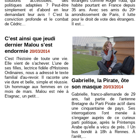
solutions accessibles, des
étrangers comme Roger Yoba, qui
politiques adaptées ? Peut-être
habite pourtant en France depuis
simplement et d’abord en leur
35 ans. Avec ses amis du 20ᵉ
demandant leur avis ! C’est la
arrondissement de Paris, il lutte
conviction profonde et le combat
pour le droit de vote des étrangers.
de Cédric...
Il est...
C’est ainsi que jeudi
dernier Malou s’est
endormie
20/03/2014
C'est l'histoire de toute une vie.
Elle vient de s'achever. L'une de
ses filles, lectrice fidèle d'Histoires
Ordinaires, nous a adressé le texte
familial d'au-revoir. Il raconte une
Gabrielle, la Pirate, ôte
vie dure et belle, simple et réussie.
son masque
Un hommage aux femmes en ce
20/03/2014
mois de mars. Malou est née à
Gabrielle, franco-allemande de 29
Etagnac, un petit...
ans, fait partie de l'antenne
Bretagne du Parti Pirate actif dans
une cinquantaine de pays. Ses
interrogations l'ont menée à
s'engager auprès de ce curieux
parti politique, après le Printemps
Arabe qu'elle a vécu de près. I Un
bus bondé à 18h à Rennes. À
l'arrêt,...