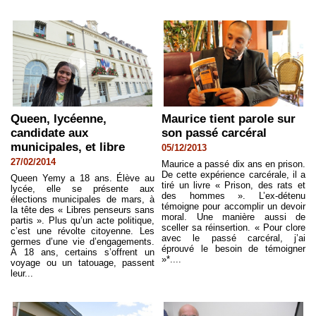
Queen, lycéenne,
Maurice tient parole sur
candidate aux
son passé carcéral
municipales, et libre
05/12/2013
27/02/2014
Maurice a passé dix ans en prison.
De cette expérience carcérale, il a
Queen Yemy a 18 ans. Élève au
tiré un livre « Prison, des rats et
lycée, elle se présente aux
des hommes ». L’ex-détenu
élections municipales de mars, à
témoigne pour accomplir un devoir
la tête des « Libres penseurs sans
moral. Une manière aussi de
partis ». Plus qu’un acte politique,
sceller sa réinsertion. « Pour clore
c’est une révolte citoyenne. Les
avec le passé carcéral, j’ai
germes d’une vie d’engagements.
éprouvé le besoin de témoigner
À 18 ans, certains s’offrent un
»*....
voyage ou un tatouage, passent
leur...