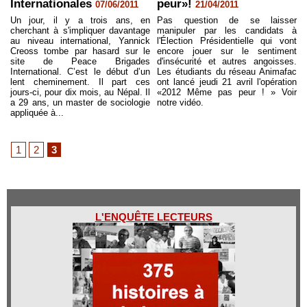
Internationales
peur»!
07/06/2011
21/04/2011
Un jour, il y a trois ans, en
Pas question de se laisser
cherchant à s'impliquer davantage
manipuler par les candidats à
au niveau international, Yannick
l'Élection Présidentielle qui vont
Creoss tombe par hasard sur le
encore jouer sur le sentiment
site de Peace Brigades
d'insécurité et autres angoisses.
International. C’est le début d’un
Les étudiants du réseau Animafac
lent cheminement. Il part ces
ont lancé jeudi 21 avril l'opération
jours-ci, pour dix mois, au Népal. Il
«2012 Même pas peur ! » Voir
a 29 ans, un master de sociologie
notre vidéo.
appliquée à...
1
2
3
L'ENQUÊTE LECTEURS