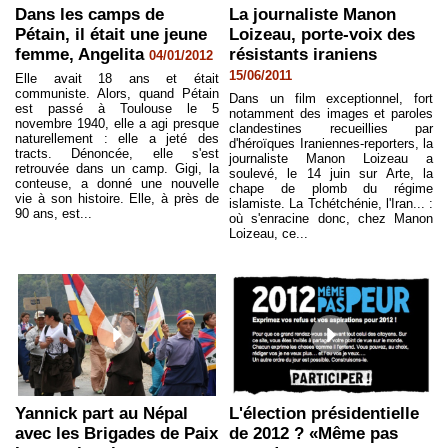
Dans les camps de
La journaliste Manon
Pétain, il était une jeune
Loizeau, porte-voix des
femme, Angelita
résistants iraniens
04/01/2012
15/06/2011
Elle avait 18 ans et était
communiste. Alors, quand Pétain
Dans un film exceptionnel, fort
est passé à Toulouse le 5
notamment des images et paroles
novembre 1940, elle a agi presque
clandestines recueillies par
naturellement : elle a jeté des
d'héroïques Iraniennes-reporters, la
tracts. Dénoncée, elle s'est
journaliste Manon Loizeau a
retrouvée dans un camp. Gigi, la
soulevé, le 14 juin sur Arte, la
conteuse, a donné une nouvelle
chape de plomb du régime
vie à son histoire. Elle, à près de
islamiste. La Tchétchénie, l'Iran... :
90 ans, est...
où s'enracine donc, chez Manon
Loizeau, ce...
Yannick part au Népal
L'élection présidentielle
avec les Brigades de Paix
de 2012 ? «Même pas