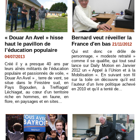
« Douar An Avel » hisse
Bernard veut réveiller la
haut le pavillon de
France d'en bas
21/11/2012
l’éducation populaire
Qui est donc ce drôle de
personnage, « modeste retraité »
04/07/2013
comme il se qualifie, qui tout seul
Créé il y a presque 40 ans par
lance sur Daily Motion en Janvier
leurs aînés militants de l’éducation
2012 un « Appel à l’Union et à la
populaire et passionnés de voile, «
Mobilisation ». En suivant son fil
Douar An Avel » , terre de vent, se
sur la toile on découvre qu’il est
situe dans le Finistère sud, en
l’auteur d’un livre politique achevé
Pays Bigouden, à Treffiagat/
en 2010 et qu’il a tenté de...
Léchiagat, au cœur d’un territoire
riche en hommes, en faune, en
flore, en paysages et en sites...