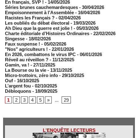
En français, SVP !
- 14/05/2026
​Séries brunes cauchemardesques
- 30/04/2026
Empoisonnement à l’Assemblée­
- 16/04/2026
Racistes les Français ?
- 02/04/2026
​Les oubliés du débat électoral
- 19/03/2026
Ah Dieu que la guerre est jolie !
- 05/03/2026
Charte éditoriale d’Histoires Ordinaires
- 22/02/2026
Singesse
- 18/02/2026
Faux suspense !
- 05/02/2026
"Nos" agriculteurs !
- 22/01/2026
En 2026, combattons le virus IPC
- 06/01/2026
Réveil au réveillon ?
- 11/12/2025
Gamin, va !
- 27/11/2025
​La Bourse ou la vie
- 13/11/2025
Micro-trottoirs, zéro info
- 29/10/2025
Ouf
- 16/10/2025
L’argent fou
- 02/10/2025
Débloquons
- 18/09/2025
1
2
3
4
5
»
...
29
L'ENQUÊTE LECTEURS