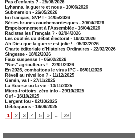
Pas d'enfants ?
- 25/06/2026
​Lyhanna, la guerre et nous
- 10/06/2026
Submersion
- 26/05/2026
En français, SVP !
- 14/05/2026
​Séries brunes cauchemardesques
- 30/04/2026
Empoisonnement à l’Assemblée­
- 16/04/2026
Racistes les Français ?
- 02/04/2026
​Les oubliés du débat électoral
- 19/03/2026
Ah Dieu que la guerre est jolie !
- 05/03/2026
Charte éditoriale d’Histoires Ordinaires
- 22/02/2026
Singesse
- 18/02/2026
Faux suspense !
- 05/02/2026
"Nos" agriculteurs !
- 22/01/2026
En 2026, combattons le virus IPC
- 06/01/2026
Réveil au réveillon ?
- 11/12/2025
Gamin, va !
- 27/11/2025
​La Bourse ou la vie
- 13/11/2025
Micro-trottoirs, zéro info
- 29/10/2025
Ouf
- 16/10/2025
L’argent fou
- 02/10/2025
Débloquons
- 18/09/2025
1
2
3
4
5
»
...
29